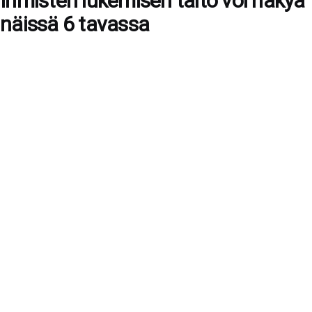
Ihmisten lukemisen taito voi näkyä
näissä 6 tavassa