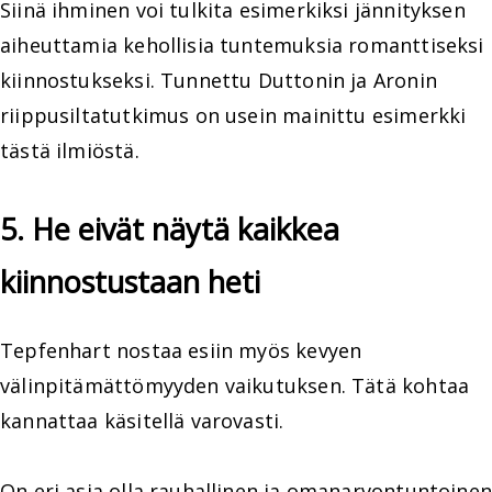
Siinä ihminen voi tulkita esimerkiksi jännityksen
aiheuttamia kehollisia tuntemuksia romanttiseksi
kiinnostukseksi. Tunnettu Duttonin ja Aronin
riippusiltatutkimus on usein mainittu esimerkki
tästä ilmiöstä.
5. He eivät näytä kaikkea
kiinnostustaan heti
Tepfenhart nostaa esiin myös kevyen
välinpitämättömyyden vaikutuksen. Tätä kohtaa
kannattaa käsitellä varovasti.
On eri asia olla rauhallinen ja omanarvontuntoinen