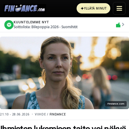
✦
YLLÄTÄ MINUT
KUUNTELEMME NYT
Soittolista: Bilepoppia 2026 - Suomihitit
Findance.com
21:10 - 28.06.2026
VIIHDE /
FINDANCE