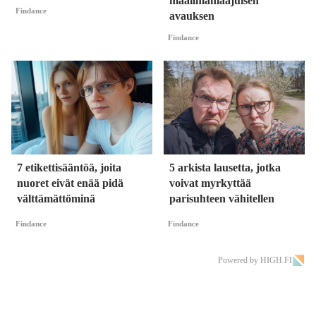
maailmanlaajuisen
Findance
avauksen
Findance
7 etikettisääntöä, joita
5 arkista lausetta, jotka
nuoret eivät enää pidä
voivat myrkyttää
välttämättöminä
parisuhteen vähitellen
Findance
Findance
Powered by HIGH.FI