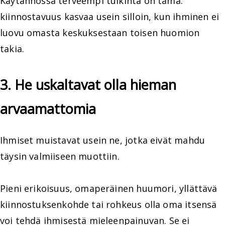
Käytännössä terveempi tulkinta on tämä:
kiinnostavuus kasvaa usein silloin, kun ihminen ei
luovu omasta keskuksestaan toisen huomion
takia.
3. He uskaltavat olla hieman
arvaamattomia
Ihmiset muistavat usein ne, jotka eivät mahdu
täysin valmiiseen muottiin.
Pieni erikoisuus, omaperäinen huumori, yllättävä
kiinnostuksenkohde tai rohkeus olla oma itsensä
voi tehdä ihmisestä mieleenpainuvan. Se ei