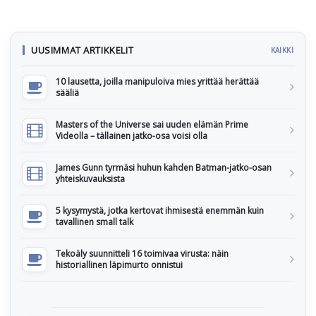
UUSIMMAT ARTIKKELIT
KAIKKI
10 lausetta, joilla manipuloiva mies yrittää herättää
sääliä
Masters of the Universe sai uuden elämän Prime
Videolla – tällainen jatko-osa voisi olla
James Gunn tyrmäsi huhun kahden Batman-jatko-osan
yhteiskuvauksista
5 kysymystä, jotka kertovat ihmisestä enemmän kuin
tavallinen small talk
Tekoäly suunnitteli 16 toimivaa virusta: näin
historiallinen läpimurto onnistui