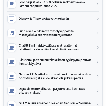
Ford paljasti alle 30 000 dollarin sähköavolavan –
Fathom saapuu vuonna 2027
Disney+ ja Tiktok aloittavat yhteistyön
Suno alkaa vesileimata tekoälykappaleita –
massajakelua suoratoistoon rajoitetaan
ChatGPT:n ilmaiskäyttäjät saavat rajattomat
tekstikeskustelut – nämä rajat jäävät voimaan
8 lausetta, joita suunnitelmia ilman syyllisyyttä peruvat
ihmiset käyttävät
George R.R. Martin kertoo avoimesti masennuksesta –
odotetulla kirjalla ei vieläkään ole julkaisupäivää
Digitaalinen turvallisuus – paljonko siitä kannattaa
oikeasti maksaa?
GTA VI:n uusi ennakko tulee ensin Netflixiin – YouTube-