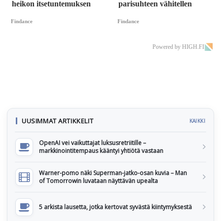
heikon itsetuntemuksen
parisuhteen vähitellen
Findance
Findance
Powered by HIGH.FI
UUSIMMAT ARTIKKELIT
KAIKKI
OpenAI vei vaikuttajat luksusretriitille –
markkinointitempaus kääntyi yhtiötä vastaan
Warner-pomo näki Superman-jatko-osan kuvia – Man
of Tomorrowin luvataan näyttävän upealta
5 arkista lausetta, jotka kertovat syvästä kiintymyksestä