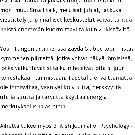
eivät välttämättä jaksa samoja tilanteita kuin
moni muu. Small talk, meluisat juhlat, jatkuva
viestittely ja pinnalliset keskustelut voivat tuntua
heistä enemmän kuormittavilta kuin virkistäviltä.
Your Tangon artikkelissa Zayda Slabbekoorn listaa
kymmenen piirrettä, jotka voivat näkyä ihmisissä,
jotka vaikuttavat siltä kuin he eivät pitäisi juuri
kenestäkään tai mistään. Taustalla ei välttämättä
ole ihmisvihaa, vaan valikoivuutta, herkkyyttä,
uteliaisuutta ja tarvetta käyttää energia
merkityksellisiin asioihin.
Aihetta tukee myös British Journal of Psychology -