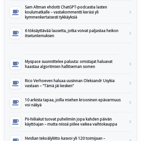
Sam Altman ehdotti ChatGPT-podcastia lasten
koulumatkalle – vastakommentti keräsi yli
kymmenkertaisesti tykkäyksiä
6 töksäyttävää lausetta, jotka voivat paljastaa heikon
itsetuntemuksen
Myspace suunnittelee paluuta: omistajat haluavat
haastaa algoritmien hallitseman somen
Rico Verhoeven haluaa uusinnan Oleksandr Usykia
vastaan – "Tämä jäi kesken"
10 arkista tapaa, joilla miehen krooninen epävarmuus
voi näkyä
Pii-hiiliakut tuovat puhelimiin jopa kahden päivän
käyttöajan – mutta niissä piilee vaikea vaihtokauppa
Nvidian tekoälyliitto kasvoi yli 120 toimijaan –