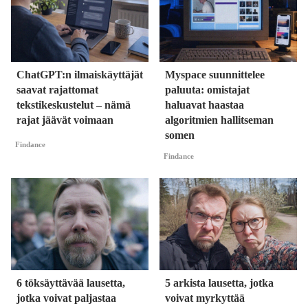
ChatGPT:n ilmaiskäyttäjät
Myspace suunnittelee
saavat rajattomat
paluuta: omistajat
tekstikeskustelut – nämä
haluavat haastaa
rajat jäävät voimaan
algoritmien hallitseman
somen
Findance
Findance
6 töksäyttävää lausetta,
5 arkista lausetta, jotka
jotka voivat paljastaa
voivat myrkyttää