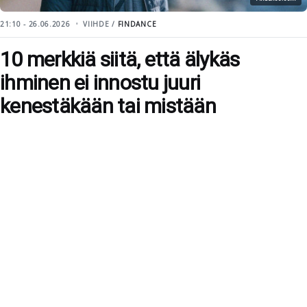
21:10 - 26.06.2026
VIIHDE /
FINDANCE
10 merkkiä siitä, että älykäs
ihminen ei innostu juuri
kenestäkään tai mistään