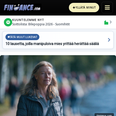
✦
YLLÄTÄ MINUT
KUUNTELEMME NYT
Soittolista: Bilepoppia 2026 - Suomihitit
TÄTÄ MUUT LUKEVAT
10 lausetta, joilla manipuloiva mies yrittää herättää sääliä
Findance.com