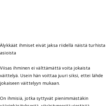
Älykkäät ihmiset eivät jaksa riidellä näistä turhista
asioista
Viisas ihminen ei välttämättä voita jokaista
väittelyä. Usein hän voittaa juuri siksi, ettei lähde
jokaiseen väittelyyn mukaan.
On ihmisiä, jotka syttyvät pienimmästäkin
väärinkäsityksestä, viivästyneestä viestistä,