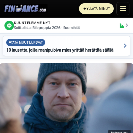
✦
YLLÄTÄ MINUT
KUUNTELEMME NYT
Soittolista: Bilepoppia 2026 - Suomihitit
TÄTÄ MUUT LUKEVAT
10 lausetta, joilla manipuloiva mies yrittää herättää sääliä
Findance.com