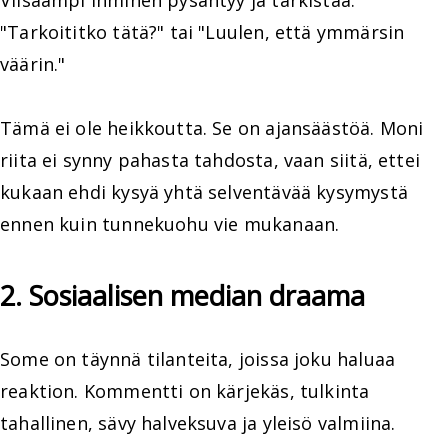
Viisaampi ihminen pysähtyy ja tarkistaa:
"Tarkoititko tätä?" tai "Luulen, että ymmärsin
väärin."
Tämä ei ole heikkoutta. Se on ajansäästöä. Moni
riita ei synny pahasta tahdosta, vaan siitä, ettei
kukaan ehdi kysyä yhtä selventävää kysymystä
ennen kuin tunnekuohu vie mukanaan.
2. Sosiaalisen median draama
Some on täynnä tilanteita, joissa joku haluaa
reaktion. Kommentti on kärjekäs, tulkinta
tahallinen, sävy halveksuva ja yleisö valmiina.