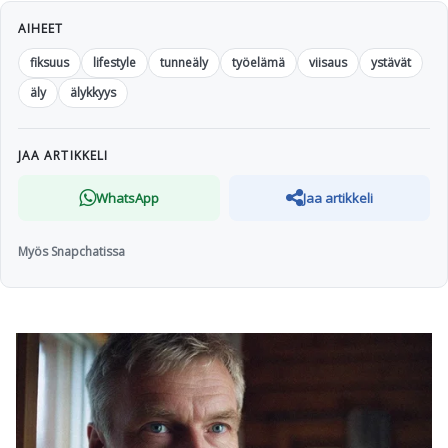
AIHEET
fiksuus
lifestyle
tunneäly
työelämä
viisaus
ystävät
äly
älykkyys
JAA ARTIKKELI
WhatsApp
Jaa artikkeli
Myös Snapchatissa