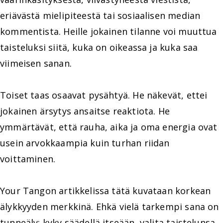
eriävästä mielipiteestä tai sosiaalisen median
kommentista. Heille jokainen tilanne voi muuttua
taisteluksi siitä, kuka on oikeassa ja kuka saa
viimeisen sanan.
Toiset taas osaavat pysähtyä. He näkevät, ettei
jokainen ärsytys ansaitse reaktiota. He
ymmärtävät, että rauha, aika ja oma energia ovat
usein arvokkaampia kuin turhan riidan
voittaminen.
Your Tangon artikkelissa tätä kuvataan korkean
älykkyyden merkkinä. Ehkä vielä tarkempi sana on
tunneäly: kyky säädellä itseään, valita taistelunsa