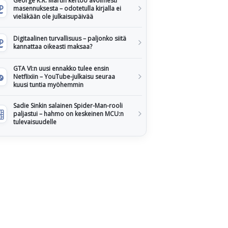
George R.R. Martin kertoo avoimesti
masennuksesta – odotetulla kirjalla ei
vieläkään ole julkaisupäivää
Digitaalinen turvallisuus – paljonko siitä
kannattaa oikeasti maksaa?
GTA VI:n uusi ennakko tulee ensin
Netflixiin – YouTube-julkaisu seuraa
kuusi tuntia myöhemmin
Sadie Sinkin salainen Spider-Man-rooli
paljastui – hahmo on keskeinen MCU:n
tulevaisuudelle