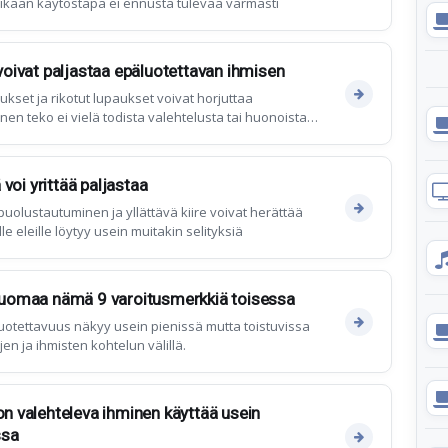
sikään käytöstapa ei ennusta tulevaa varmasti
 voivat paljastaa epäluotettavan ihmisen
ukset ja rikotut lupaukset voivat horjuttaa
nen teko ei vielä todista valehtelusta tai huonoista
ä voi yrittää paljastaa
uolustautuminen ja yllättävä kiire voivat herättää
lle eleille löytyy usein muitakin selityksiä
 huomaa nämä 9 varoitusmerkkiä toisessa
tettavuus näkyy usein pienissä mutta toistuvissa
jen ja ihmisten kohtelun välillä.
on valehteleva ihminen käyttää usein
ssa