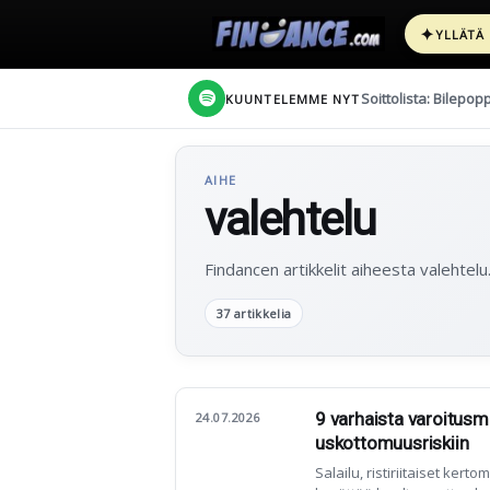
✦
YLLÄTÄ
Soittolista: Bilepop
KUUNTELEMME NYT
AIHE
valehtelu
Findancen artikkelit aiheesta valehtelu
37 artikkelia
9 varhaista varoitusme
24.07.2026
uskottomuusriskiin
Salailu, ristiriitaiset ker