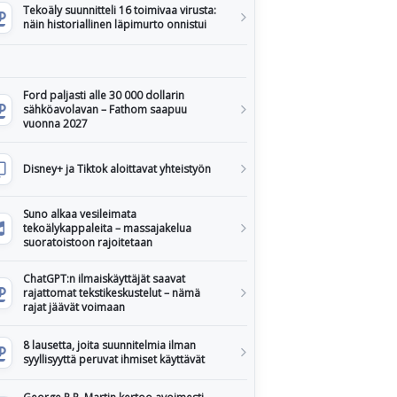
Tekoäly suunnitteli 16 toimivaa virusta:
näin historiallinen läpimurto onnistui
Ford paljasti alle 30 000 dollarin
sähköavolavan – Fathom saapuu
vuonna 2027
Disney+ ja Tiktok aloittavat yhteistyön
Suno alkaa vesileimata
tekoälykappaleita – massajakelua
suoratoistoon rajoitetaan
ChatGPT:n ilmaiskäyttäjät saavat
rajattomat tekstikeskustelut – nämä
rajat jäävät voimaan
8 lausetta, joita suunnitelmia ilman
syyllisyyttä peruvat ihmiset käyttävät