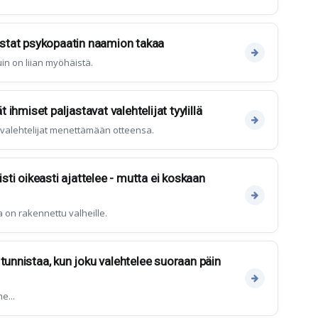
nistat psykopaatin naamion takaa
n on liian myöhäistä.
t ihmiset paljastavat valehtelijat tyylillä
t valehtelijat menettämään otteensa.
isti oikeasti ajattelee - mutta ei koskaan
 on rakennettu valheille.
tunnistaa, kun joku valehtelee suoraan päin
e...