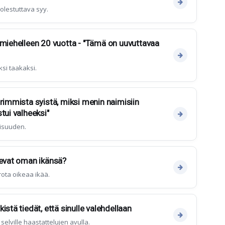
uolestuttava syy.
 miehelleen 20 vuotta - "Tämä on uuvuttavaa
ksi taakaksi.
urimmista syistä, miksi menin naimisiin
tui valheeksi"
aisuuden.
levat oman ikänsä?
rrota oikeaa ikää.
istä tiedät, että sinulle valehdellaan
selville haastattelujen avulla.