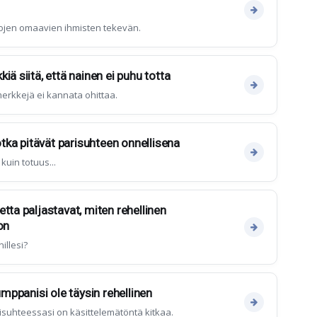
vojen omaavien ihmisten tekevän.
iä siitä, että nainen ei puhu totta
erkkejä ei kannata ohittaa.
jotka pitävät parisuhteen onnellisena
kuin totuus...
tta paljastavat, miten rehellinen
on
illesi?
umppanisi ole täysin rehellinen
parisuhteessasi on käsittelemätöntä kitkaa.