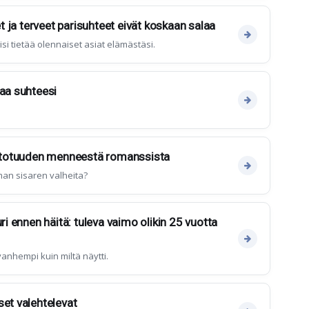
et ja terveet parisuhteet eivät koskaan salaa
i tietää olennaiset asiat elämästäsi.
oaa suhteesi
ti totuuden menneestä romanssista
ilman sisaren valheita?
uri ennen häitä: tuleva vaimo olikin 25 vuotta
anhempi kuin miltä näytti.
set valehtelevat