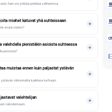
asti, hän voi yrittää peittää valheensa.
 joita miehet katuvat yhä suhteissaan
 ole enää viaton?
ta valehdella pienistäkin asioista suhteessa
kkuasioista?
ttaa muistaa ennen kuin paljastat ystävän
 ystävän rikkomatta kaikkea turhaan.
jastavat valehtelijan
inan rakoilemaan.