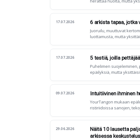
herättää huolta, mutta yk
6 arkista tapaa, jotka
17.07.2026
Juoruilu, muuttuvat kertom
luottamusta, mutta yksittäi
tarkoitusperistä
5 testiä, joilla pettäjä
17.07.2026
Puhelimen suojeleminen, p
epäilyksiä, mutta yksittäisi
Intuitiivinen ihminen
09.07.2026
YourTangon mukaan epäluo
ristiriidoissa sanojen, teko
Näitä 10 lausetta palj
29.06.2026
arkisessa keskustelu