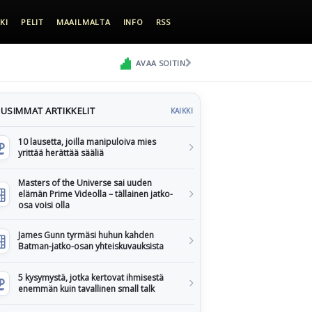
KI
PELIT
MAAILMALTA
INFO
RSS
AVAA SOITIN
USIMMAT ARTIKKELIT
KAIKKI
10 lausetta, joilla manipuloiva mies
yrittää herättää sääliä
Masters of the Universe sai uuden
elämän Prime Videolla – tällainen jatko-
osa voisi olla
James Gunn tyrmäsi huhun kahden
Batman-jatko-osan yhteiskuvauksista
5 kysymystä, jotka kertovat ihmisestä
enemmän kuin tavallinen small talk