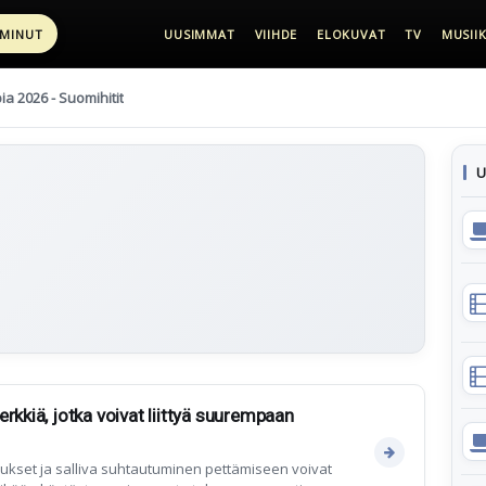
 MINUT
UUSIMMAT
VIIHDE
ELOKUVAT
TV
MUSIIK
pia 2026 - Suomihitit
U
.
rkkiä, jotka voivat liittyä suurempaan
tomukset ja salliva suhtautuminen pettämiseen voivat