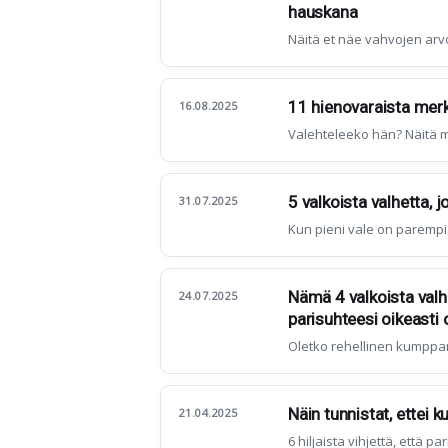
hauskana
Näitä et näe vahvojen ar
11 hienovaraista merkk
16.08.2025
Valehteleeko hän? Näitä m
5 valkoista valhetta, 
31.07.2025
Kun pieni vale on parempi 
Nämä 4 valkoista valhe
24.07.2025
parisuhteesi oikeasti 
Oletko rehellinen kumppan
Näin tunnistat, ettei k
21.04.2025
6 hiljaista vihjettä, että 