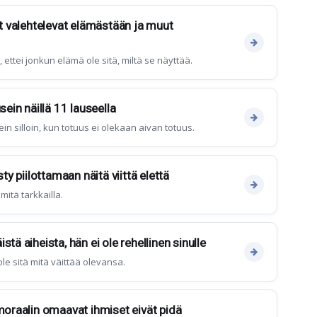
et valehtelevat elämästään ja muut
 ettei jonkun elämä ole sitä, miltä se näyttää.
sein näillä 11 lauseella
in silloin, kun totuus ei olekaan aivan totuus.
sty piilottamaan näitä viittä elettä
mitä tarkkailla.
tä aiheista, hän ei ole rehellinen sinulle
ole sitä mitä väittää olevansa.
 moraalin omaavat ihmiset eivät pidä