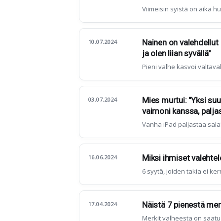
Viimeisin syistä on aika h
Nainen on valehdellut
10.07.2024
ja olen liian syvällä"
Pieni valhe kasvoi valtava
Mies murtui: "Yksi su
03.07.2024
vaimoni kanssa, paljas
Vanha iPad paljastaa sal
Miksi ihmiset valehte
16.06.2024
6 syytä, joiden takia ei ke
Näistä 7 pienestä merk
17.04.2024
Merkit valheesta on saatu 