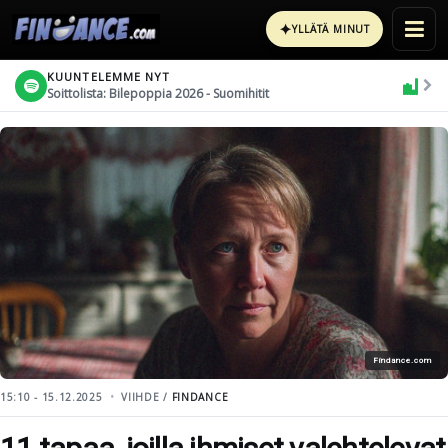
✦
YLLÄTÄ MINUT
KUUNTELEMME NYT
Soittolista: Bilepoppia 2026 - Suomihitit
Findance.com
15:10 - 15.12.2025
VIIHDE /
FINDANCE