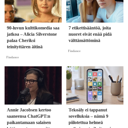
90-luvun kulttikomedia saa
7 etikettisääntöä, joita
jatkoa – Alicia Silverstone
nuoret eivät enää pidä
palaa Cheriksi
välttämättöminä
teinityttären äitinä
Findance
Findance
Annie Jacobsen kertoo
Tekoäly ei tappanut
saaneensa ChatGPT:n
sovelluksia – nämä 9
paikantamaan salaisen
piilotettua helmeä