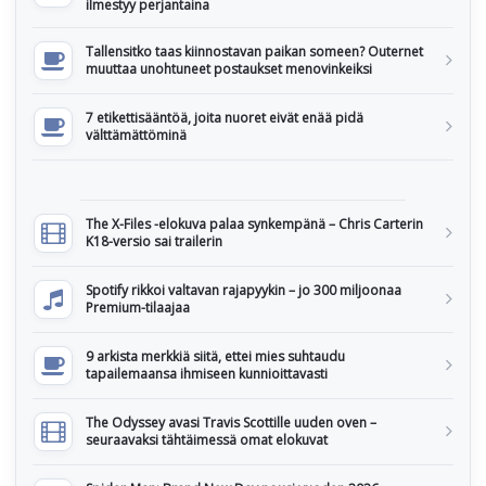
ilmestyy perjantaina
Tallensitko taas kiinnostavan paikan someen? Outernet
muuttaa unohtuneet postaukset menovinkeiksi
7 etikettisääntöä, joita nuoret eivät enää pidä
välttämättöminä
The X-Files -elokuva palaa synkempänä – Chris Carterin
K18-versio sai trailerin
Spotify rikkoi valtavan rajapyykin – jo 300 miljoonaa
Premium-tilaajaa
9 arkista merkkiä siitä, ettei mies suhtaudu
tapailemaansa ihmiseen kunnioittavasti
The Odyssey avasi Travis Scottille uuden oven –
seuraavaksi tähtäimessä omat elokuvat