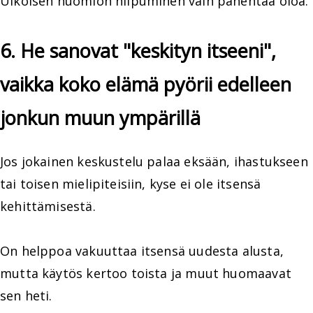
Ulkoisen huomion hiipuminen vain pahentaa oloa.
6. He sanovat "keskityn itseeni",
vaikka koko elämä pyörii edelleen
jonkun muun ympärillä
Jos jokainen keskustelu palaa eksään, ihastukseen
tai toisen mielipiteisiin, kyse ei ole itsensä
kehittämisestä.
On helppoa vakuuttaa itsensä uudesta alusta,
mutta käytös kertoo toista ja muut huomaavat
sen heti.