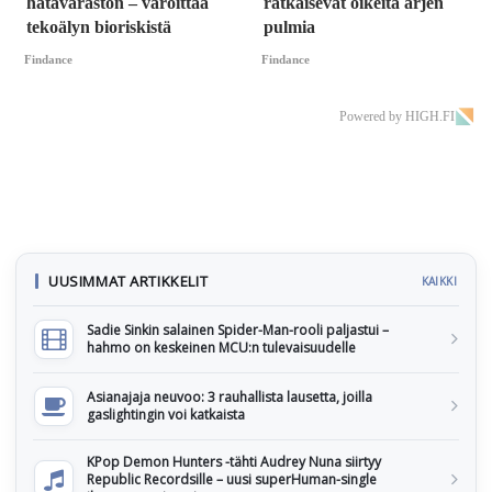
hätävaraston – varoittaa
ratkaisevat oikeita arjen
tekoälyn bioriskistä
pulmia
Findance
Findance
Powered by HIGH.FI
UUSIMMAT ARTIKKELIT
KAIKKI
Sadie Sinkin salainen Spider-Man-rooli paljastui –
hahmo on keskeinen MCU:n tulevaisuudelle
Asianajaja neuvoo: 3 rauhallista lausetta, joilla
gaslightingin voi katkaista
KPop Demon Hunters -tähti Audrey Nuna siirtyy
Republic Recordsille – uusi superHuman-single