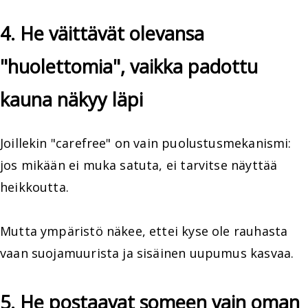
4. He väittävät olevansa
"huolettomia", vaikka padottu
kauna näkyy läpi
Joillekin "carefree" on vain puolustusmekanismi:
jos mikään ei muka satuta, ei tarvitse näyttää
heikkoutta.
Mutta ympäristö näkee, ettei kyse ole rauhasta
vaan suojamuurista ja sisäinen uupumus kasvaa.
5. He postaavat someen vain oman