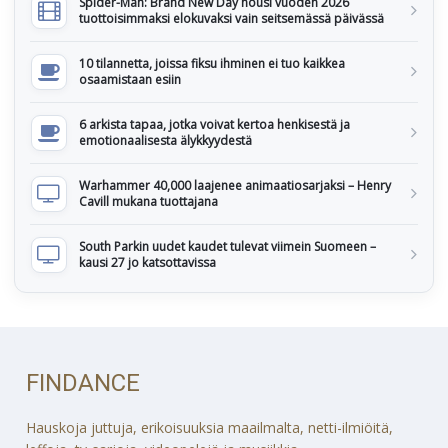
Spider-Man: Brand New Day nousi vuoden 2026
tuottoisimmaksi elokuvaksi vain seitsemässä päivässä
10 tilannetta, joissa fiksu ihminen ei tuo kaikkea
osaamistaan esiin
6 arkista tapaa, jotka voivat kertoa henkisestä ja
emotionaalisesta älykkyydestä
Warhammer 40,000 laajenee animaatiosarjaksi – Henry
Cavill mukana tuottajana
South Parkin uudet kaudet tulevat viimein Suomeen –
kausi 27 jo katsottavissa
FINDANCE
Hauskoja juttuja, erikoisuuksia maailmalta, netti-ilmiöitä,