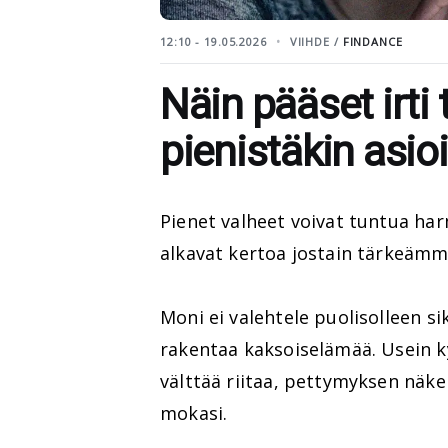
12:10 - 19.05.2026
VIIHDE /
FINDANCE
Näin pääset irti
pienistäkin asio
Pienet valheet voivat tuntua har
alkavat kertoa jostain tärkeämmä
Moni ei valehtele puolisolleen sik
rakentaa kaksoiselämää. Usein k
välttää riitaa, pettymyksen näkem
mokasi.