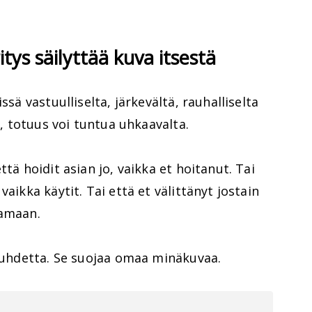
itys säilyttää kuva itsestä
ssä vastuulliselta, järkevältä, rauhalliselta
a, totuus voi tuntua uhkaavalta.
ttä hoidit asian jo, vaikka et hoitanut. Tai
aikka käytit. Tai että et välittänyt jostain
aamaan.
isuhdetta. Se suojaa omaa minäkuvaa.