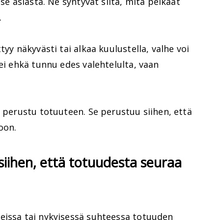
tse asiasta. Ne syntyvät siitä, mitä pelkäät
.
tyy näkyvästi tai alkaa kuulustella, valhe voi
 ei ehkä tunnu edes valehtelulta, vaan
n perustu totuuteen. Se perustuu siihen, että
oon.
 siihen, että totuudesta seuraa
eissa tai nykyisessä suhteessa totuuden