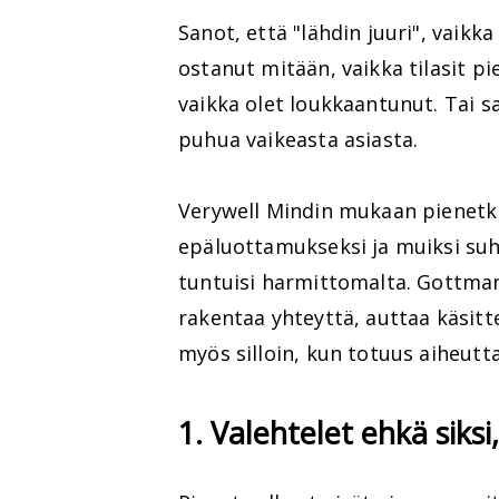
Sanot, että "lähdin juuri", vaikka
ostanut mitään, vaikka tilasit pi
vaikka olet loukkaantunut. Tai sa
puhua vaikeasta asiasta.
Verywell Mindin mukaan pienetki
epäluottamukseksi ja muiksi suh
tuntuisi harmittomalta. Gottman
rakentaa yhteyttä, auttaa käsitt
myös silloin, kun totuus aiheut
1. Valehtelet ehkä siksi