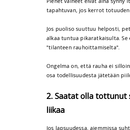
Pienet valheet eivät aina synny i
tapahtuvan, jos kerrot totuuden
Jos puoliso suuttuu helposti, pet
alkaa tuntua pikaratkaisulta. Se
"tilanteen rauhoittamiselta".
Ongelma on, että rauha ei silloi
osa todellisuudesta jätetään piil
2. Saatat olla tottunut
liikaa
Jos lapsuudessa, aiemmissa suht