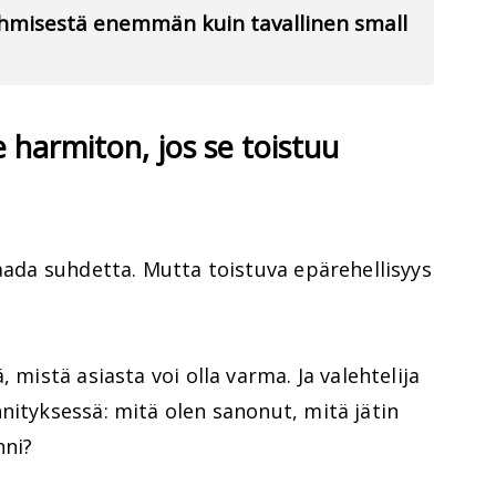
 ihmisestä enemmän kuin tavallinen small
e harmiton, jos se toistuu
kaada suhdetta. Mutta toistuva epärehellisyys
 mistä asiasta voi olla varma. Ja valehtelija
nityksessä: mitä olen sanonut, mitä jätin
nni?