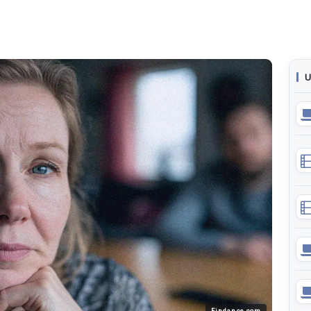
U
Findance.com