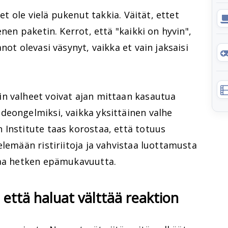
 et ole vielä pukenut takkia. Väität, ettet
enen paketin. Kerrot, että "kaikki on hyvin",
not olevasi väsynyt, vaikka et vain jaksaisi
n valheet voivat ajan mittaan kasautua
deongelmiksi, vaikka yksittäinen valhe
 Institute taas korostaa, että totuus
elemään ristiriitoja ja vahvistaa luottamusta
taa hetken epämukavuutta.
, että haluat välttää reaktion