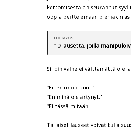
kertomisesta on seurannut syylli
oppia peittelemään pieniäkin asi
LUE MYÖS
10 lausetta, joilla manipuloi
Silloin valhe ei välttämättä ole l
"Ei, en unohtanut."
"En minä ole ärtynyt."
"Ei tässä mitään."
Tällaiset lauseet voivat tulla suu