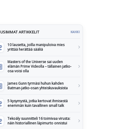
USIMMAT ARTIKKELIT
KAIKKI
10 lausetta, joilla manipuloiva mies
yrittää herättää sääliä
Masters of the Universe sai uuden
elämän Prime Videolla – tällainen jatko-
osa voisi olla
James Gunn tyrmäsi huhun kahden
Batman-jatko-osan yhteiskuvauksista
5 kysymystä, jotka kertovat ihmisestä
enemmän kuin tavallinen small talk
Tekoäly suunnitteli 16 toimivaa virusta:
näin historiallinen läpimurto onnistui