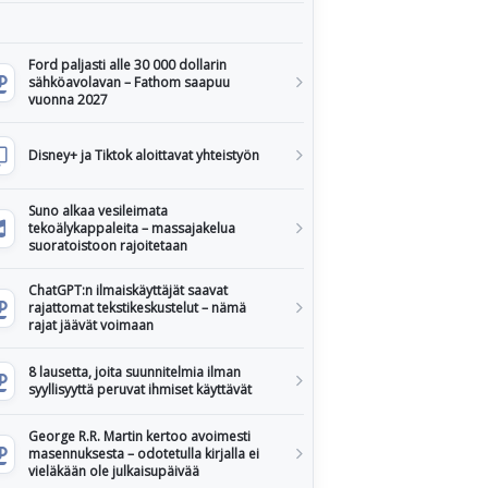
Ford paljasti alle 30 000 dollarin
sähköavolavan – Fathom saapuu
vuonna 2027
Disney+ ja Tiktok aloittavat yhteistyön
Suno alkaa vesileimata
tekoälykappaleita – massajakelua
suoratoistoon rajoitetaan
ChatGPT:n ilmaiskäyttäjät saavat
rajattomat tekstikeskustelut – nämä
rajat jäävät voimaan
8 lausetta, joita suunnitelmia ilman
syyllisyyttä peruvat ihmiset käyttävät
George R.R. Martin kertoo avoimesti
masennuksesta – odotetulla kirjalla ei
vieläkään ole julkaisupäivää