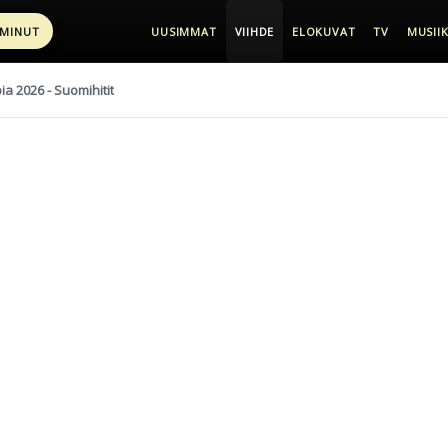
 MINUT
UUSIMMAT
VIIHDE
ELOKUVAT
TV
MUSIIK
pia 2026 - Suomihitit