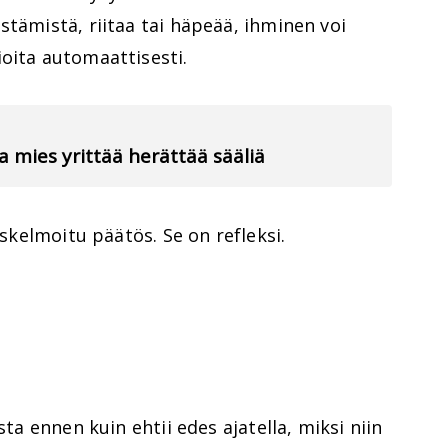
stämistä, riitaa tai häpeää, ihminen voi
oita automaattisesti.
va mies yrittää herättää sääliä
askelmoitu päätös. Se on refleksi.
sta ennen kuin ehtii edes ajatella, miksi niin