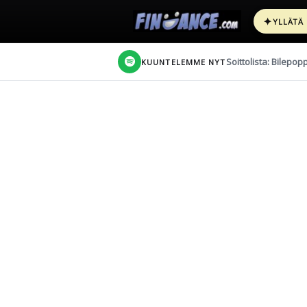
✦
YLLÄTÄ
Soittolista: Bilepop
KUUNTELEMME NYT