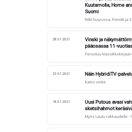
Kuutamolla, Home and
Suomi
Rillit huurussa, Frendit j
Vinski ja näkymättömyy
28.01.2021
pääosassa 11-vuotias
Perustuu klassikkokirjaan
Näin HybridiTV-palvelu
23.01.2021
Katso vinkit.
Uusi Putous avasi vah
18.01.2021
sketsihahmot keräsivä
Myös Laulu rakkaudelle -