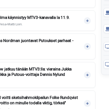
lma käynnistyy MTV3-kanavalla la 11.9.
sa-Matti Loiri.
as Nordman juontavat Putoukset parhaat -
jatkuu tänään MTV3:lla: vieraina Jukka
ikka ja Putous-voittaja Dennis Nylund
 voitti sketsihahmokilpailun Folke Rundqvist
itto on minulle todella viktig, törkeä"