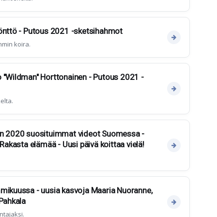
Pönttö - Putous 2021 -sketsihahmot
hmin koira.
 "Wildman" Horttonainen - Putous 2021 -
elta.
en 2020 suosituimmat videot Suomessa -
 Rakasta elämää - Uusi päivä koittaa vielä!
mmikuussa - uusia kasvoja Maaria Nuoranne,
 Pahkala
ntajaksi.