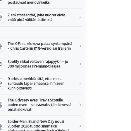
postaukset menovinkeiksi
7 etikettisääntöä, joita nuoret eivät
enää pidä välttämättöminä
The X-Files -elokuva palaa synkempänä
– Chris Carterin K18-versio sai trailerin
Spotify rikkoi valtavan rajapyykin – jo
300 miljoonaa Premium-tilaajaa
9 arkista merkkiä siitä, ettei mies
suhtaudu tapailemaansa ihmiseen
kunnioittavasti
The Odyssey avasi Travis Scottille
uuden oven – seuraavaksi tähtäimessä
omat elokuvat
Spider-Man: Brand New Day nousi
vuoden 2026 tuottoisimmaksi
elokuvaksi vain seitsemässä päivässä