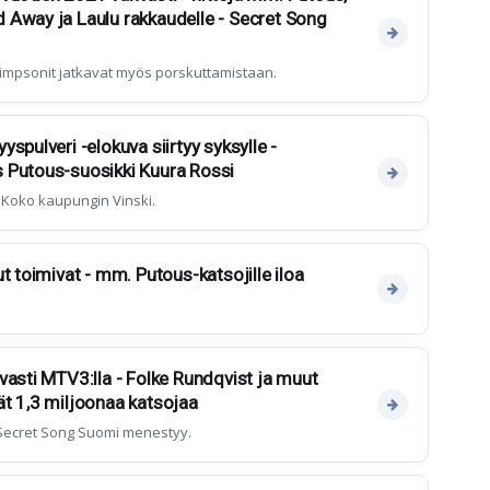
 Away ja Laulu rakkaudelle - Secret Song
a Simpsonit jatkavat myös porskuttamistaan.
spulveri -elokuva siirtyy syksylle -
 Putous-suosikki Kuura Rossi
 Koko kaupungin Vinski.
t toimivat - mm. Putous-katsojille iloa
vasti MTV3:lla - Folke Rundqvist ja muut
t 1,3 miljoonaa katsojaa
 Secret Song Suomi menestyy.