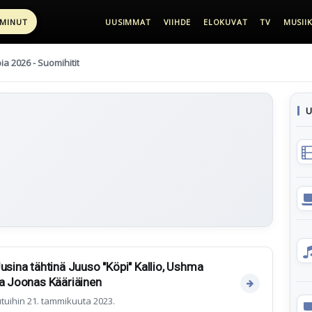
 MINUT
UUSIMMAT
VIIHDE
ELOKUVAT
TV
MUSIIK
pia 2026 - Suomihitit
U
Uusina tähtinä Juuso "Köpi" Kallio, Ushma
ja Joonas Kääriäinen
tuihin 21. tammikuuta 2023.