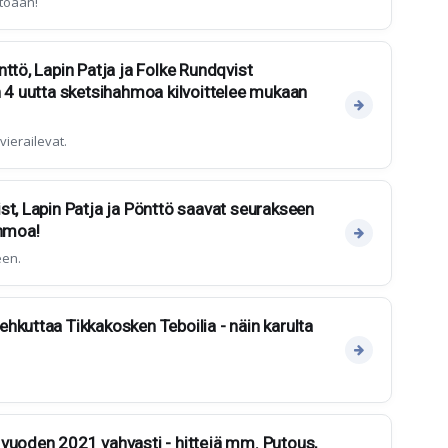
toaan!
ttö, Lapin Patja ja Folke Rundqvist
n 4 uutta sketsihahmoa kilvoittelee mukaan
ierailevat.
st, Lapin Patja ja Pönttö saavat seurakseen
ahmoa!
een.
hkuttaa Tikkakosken Teboilia - näin karulta
vuoden 2021 vahvasti - hittejä mm. Putous,