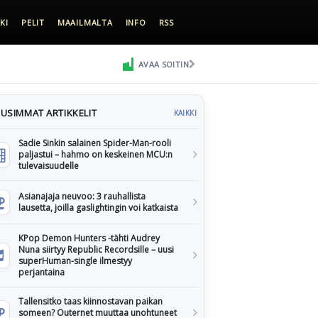
KI
PELIT
MAAILMALTA
INFO
RSS
AVAA SOITIN
USIMMAT ARTIKKELIT
KAIKKI
Sadie Sinkin salainen Spider-Man-rooli
paljastui – hahmo on keskeinen MCU:n
tulevaisuudelle
Asianajaja neuvoo: 3 rauhallista
lausetta, joilla gaslightingin voi katkaista
KPop Demon Hunters -tähti Audrey
Nuna siirtyy Republic Recordsille – uusi
superHuman-single ilmestyy
perjantaina
Tallensitko taas kiinnostavan paikan
someen? Outernet muuttaa unohtuneet