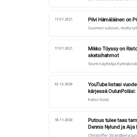
Pilvi Hämäläinen on 
17.01.2021
Suomen suloisin, mutta ty
Mikko Töyssy on Risto
17.01.2021
sketsihahmot
Stunt-näyttelijä Kylmäkosk
YouTube listasi vuod
02.12.2020
kärjessä OulunPoliisi:
Katso listat.
Putous tulee taas ta
18.11.2020
Dennis Nylund ja Aija
Christoffer Strandberg juo