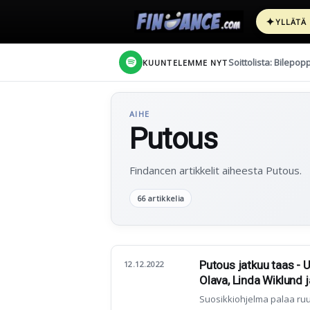
✦
YLLÄTÄ
Soittolista: Bilepop
KUUNTELEMME NYT
AIHE
Putous
Findancen artikkelit aiheesta Putous.
66 artikkelia
Putous jatkuu taas - 
12.12.2022
Olava, Linda Wiklund 
Suosikkiohjelma palaa ruu