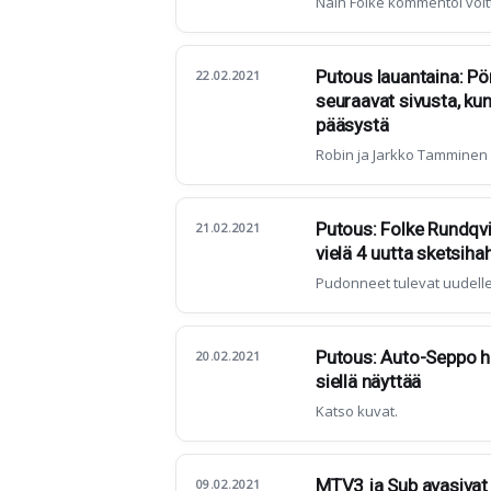
Näin Folke kommentoi voit
Putous lauantaina: Pön
22.02.2021
seuraavat sivusta, ku
pääsystä
Robin ja Jarkko Tamminen v
Putous: Folke Rundqvi
21.02.2021
vielä 4 uutta sketsih
Pudonneet tulevat uudell
Putous: Auto-Seppo he
20.02.2021
siellä näyttää
Katso kuvat.
MTV3 ja Sub avasivat 
09.02.2021