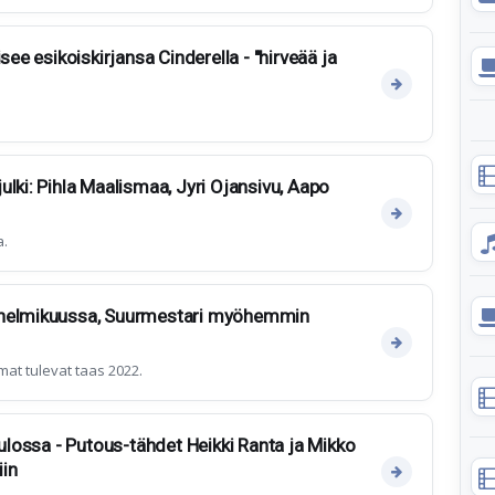
see esikoiskirjansa Cinderella - "hirveää ja
lki: Pihla Maalismaa, Jyri Ojansivu, Aapo
a.
 helmikuussa, Suurmestari myöhemmin
at tulevat taas 2022.
tulossa - Putous-tähdet Heikki Ranta ja Mikko
iin