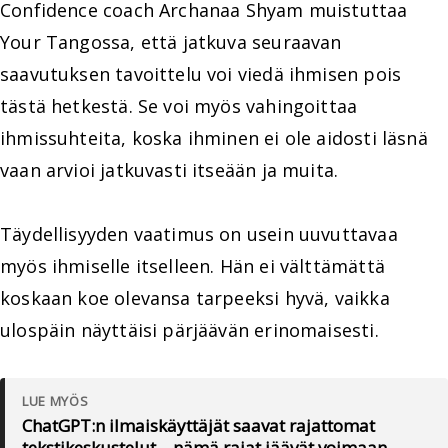
Confidence coach Archanaa Shyam muistuttaa
Your Tangossa, että jatkuva seuraavan
saavutuksen tavoittelu voi viedä ihmisen pois
tästä hetkestä. Se voi myös vahingoittaa
ihmissuhteita, koska ihminen ei ole aidosti läsnä
vaan arvioi jatkuvasti itseään ja muita.
Täydellisyyden vaatimus on usein uuvuttavaa
myös ihmiselle itselleen. Hän ei välttämättä
koskaan koe olevansa tarpeeksi hyvä, vaikka
ulospäin näyttäisi pärjäävän erinomaisesti.
LUE MYÖS
ChatGPT:n ilmaiskäyttäjät saavat rajattomat
tekstikeskustelut – nämä rajat jäävät voimaan