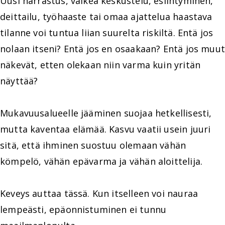
Uusi harrastus, vaikea keskustelu, esiintyminen,
deittailu, työhaaste tai omaa ajattelua haastava
tilanne voi tuntua liian suurelta riskiltä. Entä jos
nolaan itseni? Entä jos en osaakaan? Entä jos muut
näkevät, etten olekaan niin varma kuin yritän
näyttää?
Mukavuusalueelle jääminen suojaa hetkellisesti,
mutta kaventaa elämää. Kasvu vaatii usein juuri
sitä, että ihminen suostuu olemaan vähän
kömpelö, vähän epävarma ja vähän aloittelija.
Keveys auttaa tässä. Kun itselleen voi nauraa
lempeästi, epäonnistuminen ei tunnu