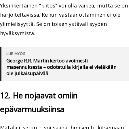
Yksinkertainen "kiitos" voi olla vaikea, mutta se on
harjoiteltavissa. Kehun vastaanottaminen ei ole
ylimielisyyttä. Se on toisen ystävällisyyden
hyväksymistä.
LUE MYÖS
George R.R. Martin kertoo avoimesti
masennuksesta – odotetulla kirjalla ei vieläkään
ole julkaisupäivää
12. He nojaavat omiin
epävarmuuksiinsa
Matala itsetunto voi saada ihmisen tulkitsemaan