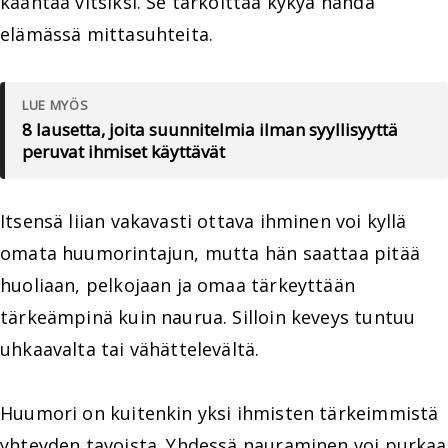
kääntää vitsiksi. Se tarkoittaa kykyä nähdä
elämässä mittasuhteita.
LUE MYÖS
8 lausetta, joita suunnitelmia ilman syyllisyyttä
peruvat ihmiset käyttävät
Itsensä liian vakavasti ottava ihminen voi kyllä
omata huumorintajun, mutta hän saattaa pitää
huoliaan, pelkojaan ja omaa tärkeyttään
tärkeämpinä kuin naurua. Silloin keveys tuntuu
uhkaavalta tai vähättelevältä.
Huumori on kuitenkin yksi ihmisten tärkeimmistä
yhteyden tavoista. Yhdessä nauraminen voi purkaa