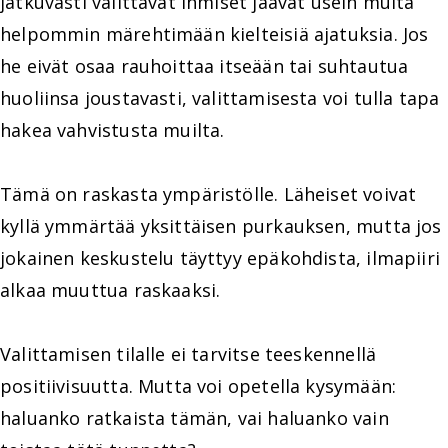
jatkuvasti valittavat ihmiset jäävät usein muita
helpommin märehtimään kielteisiä ajatuksia. Jos
he eivät osaa rauhoittaa itseään tai suhtautua
huoliinsa joustavasti, valittamisesta voi tulla tapa
hakea vahvistusta muilta.
Tämä on raskasta ympäristölle. Läheiset voivat
kyllä ymmärtää yksittäisen purkauksen, mutta jos
jokainen keskustelu täyttyy epäkohdista, ilmapiiri
alkaa muuttua raskaaksi.
Valittamisen tilalle ei tarvitse teeskennellä
positiivisuutta. Mutta voi opetella kysymään:
haluanko ratkaista tämän, vai haluanko vain