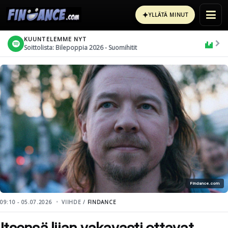
✦
YLLÄTÄ MINUT
KUUNTELEMME NYT
Soittolista: Bilepoppia 2026 - Suomihitit
Findance.com
09:10 - 05.07.2026
VIIHDE /
FINDANCE