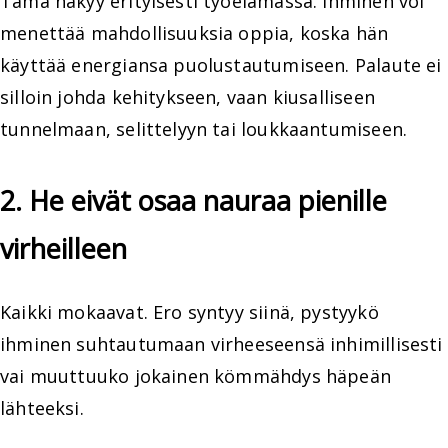
Tämä näkyy erityisesti työelämässä. Ihminen voi
menettää mahdollisuuksia oppia, koska hän
käyttää energiansa puolustautumiseen. Palaute ei
silloin johda kehitykseen, vaan kiusalliseen
tunnelmaan, selittelyyn tai loukkaantumiseen.
2. He eivät osaa nauraa pienille
virheilleen
Kaikki mokaavat. Ero syntyy siinä, pystyykö
ihminen suhtautumaan virheeseensä inhimillisesti
vai muuttuuko jokainen kömmähdys häpeän
lähteeksi.