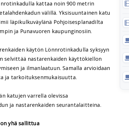
nrotinkadulla kattaa noin 900 metrin
talahdenkadun välillä. Yksisuuntainen katu
imii läpikulkuväylänä Pohjoisesplanadilta
mpin ja Punavuoren kaupunginosiin.
tarenkaiden käytön Lönnrotinkadulla syksyyn
on selvittää nastarenkaiden käyttökiellon
ymiseen ja ilmanlaatuun. Samalla arvioidaan
ta ja tarkoituksenmukaisuutta.
n katujen varrella olevissa
dun ja nastarenkaiden seurantalaitteina.
on yhä sallittua