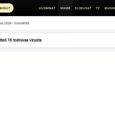
 MINUT
UUSIMMAT
VIIHDE
ELOKUVAT
TV
MUSIIK
pia 2026 - Suomihitit
teli 16 toimivaa virusta