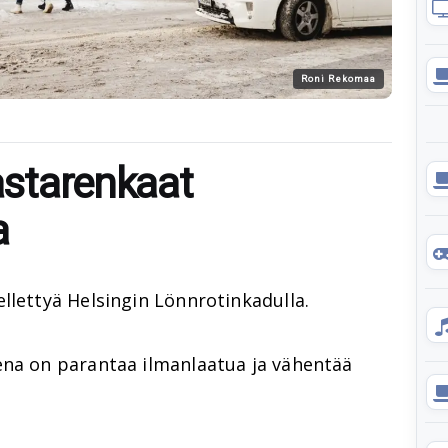
Roni Rekomaa
nastarenkaat
a
llettyä Helsingin Lönnrotinkadulla.
ena on parantaa ilmanlaatua ja vähentää