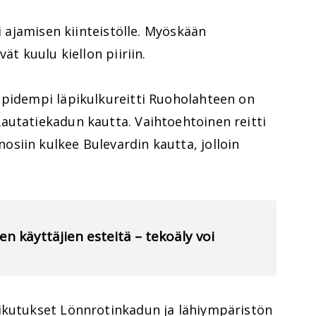
ii ajamisen kiinteistölle. Myöskään
ät kuulu kiellon piiriin.
 pidempi läpikulkureitti Ruoholahteen on
autatiekadun kautta. Vaihtoehtoinen reitti
siin kulkee Bulevardin kautta, jolloin
n käyttäjien esteitä – tekoäly voi
ikutukset Lönnrotinkadun ja lähiympäristön