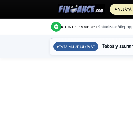
✦
YLLÄTÄ
Soittolista: Bilepop
KUUNTELEMME NYT
Tekoäly suunnit
TÄTÄ MUUT LUKEVAT