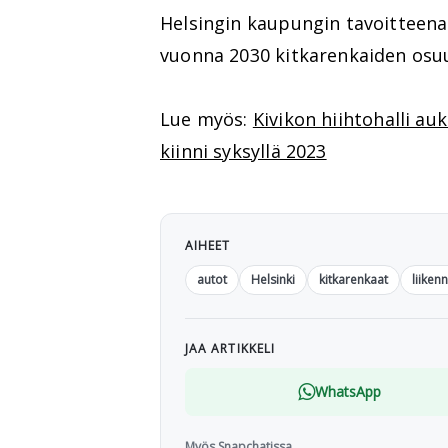
Helsingin kaupungin tavoitteena 
vuonna 2030 kitkarenkaiden osuu
Lue myös:
Kivikon hiihtohalli auk
kiinni syksyllä 2023
AIHEET
autot
Helsinki
kitkarenkaat
liiken
JAA ARTIKKELI
WhatsApp
Myös Snapchatissa