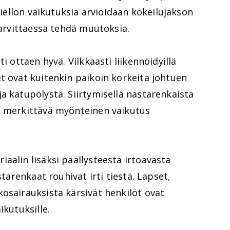
 Kiellon vaikutuksia arvioidaan kokeilujakson
tarvittaessa tehdä muutoksia.
i ottaen hyvä. Vilkkaasti liikennöidyillä
t ovat kuitenkin paikoin korkeita johtuen
a katupölystä. Siirtymisellä nastarenkaista
n merkittävä myönteinen vaikutus
aalin lisäksi päällysteestä irtoavasta
starenkaat rouhivat irti tiestä. Lapset,
osairauksista kärsivät henkilöt ovat
ikutuksille.