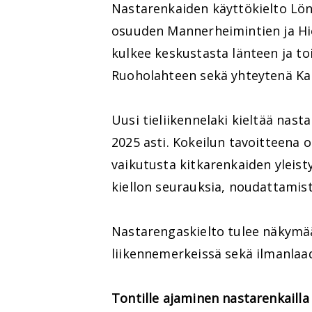
Nastarenkaiden käyttökielto Lön
osuuden Mannerheimintien ja Hie
kulkee keskustasta länteen ja to
Ruoholahteen sekä yhteytenä Ka
Uusi tieliikennelaki kieltää nas
2025 asti. Kokeilun tavoitteena 
vaikutusta kitkarenkaiden yleist
kiellon seurauksia, noudattamis
Nastarengaskielto tulee näkymää
liikennemerkeissä sekä ilmanlaa
Tontille ajaminen nastarenkailla 