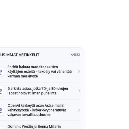
USIMMAT ARTIKKELIT
KAIKKI
Reddit haluaa madaltaa uusien
käyttäjien esteitä – tekoäly voi vähentää
karman merkitystä
6 arkista asiaa, jotka 70- ja 80-lukujen
lapset hoitivat ilman puhelinta
OpenAI keskeytti osan Astra-mallin
kehitystyöstä – kyberkyvyt herättivät
vakavan turvallisuushuolen
Dominic Westin ja Sienna Millerin