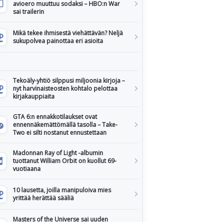
avioero muuttuu sodaksi – HBO:n War
sai trailerin
Mikä tekee ihmisestä viehättävän? Neljä
sukupolvea painottaa eri asioita
Tekoäly-yhtiö silppusi miljoonia kirjoja –
nyt harvinaisteosten kohtalo pelottaa
kirjakauppiaita
GTA 6:n ennakkotilaukset ovat
ennennäkemättömällä tasolla – Take-
Two ei silti nostanut ennustettaan
Madonnan Ray of Light -albumin
tuottanut William Orbit on kuollut 69-
vuotiaana
10 lausetta, joilla manipuloiva mies
yrittää herättää sääliä
Masters of the Universe sai uuden