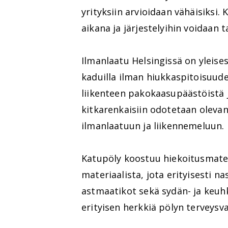
yrityksiin arvioidaan vähäisiksi.
aikana ja järjestelyihin voidaan 
Ilmanlaatu Helsingissä on yleisest
kaduilla ilman hiukkaspitoisuude
liikenteen pakokaasupäästöistä j
kitkarenkaisiin odotetaan oleva
ilmanlaatuun ja liikennemeluun.
Katupöly koostuu hiekoitusmateri
materiaalista, jota erityisesti na
astmaatikot sekä sydän- ja keuhk
erityisen herkkiä pölyn terveysva