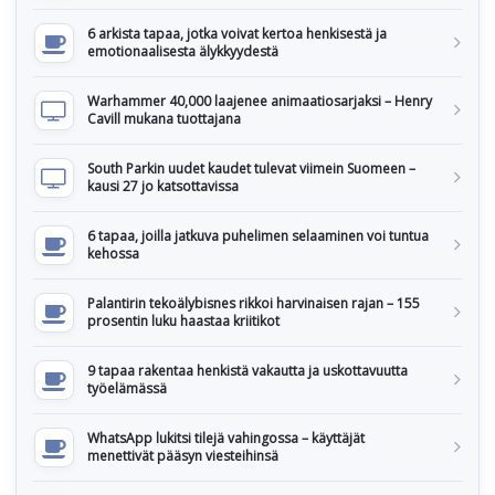
6 arkista tapaa, jotka voivat kertoa henkisestä ja
emotionaalisesta älykkyydestä
Warhammer 40,000 laajenee animaatiosarjaksi – Henry
Cavill mukana tuottajana
South Parkin uudet kaudet tulevat viimein Suomeen –
kausi 27 jo katsottavissa
6 tapaa, joilla jatkuva puhelimen selaaminen voi tuntua
kehossa
Palantirin tekoälybisnes rikkoi harvinaisen rajan – 155
prosentin luku haastaa kriitikot
9 tapaa rakentaa henkistä vakautta ja uskottavuutta
työelämässä
WhatsApp lukitsi tilejä vahingossa – käyttäjät
menettivät pääsyn viesteihinsä