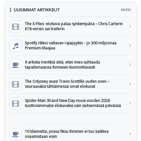
UUSIMMAT ARTIKKELIT
KAIKKI
The X-Files -elokuva palaa synkempänä – Chris Carterin
K18-versio sai trailerin
Spotify rikkoi valtavan rajapyykin – jo 300 miljoonaa
Premium-tilaajaa
9 arkista merkkiä siitä, ettei mies suhtaudu
tapailemaansa ihmiseen kunnioittavasti
The Odyssey avasi Travis Scottille uuden oven –
seuraavaksi tähtäimessä omat elokuvat
Spider-Man: Brand New Day nousi vuoden 2026
tuottoisimmaksi elokuvaksi vain seitsemässä päivässä
10 tilannetta, joissa fiksu ihminen ei tuo kaikkea
osaamistaan esiin