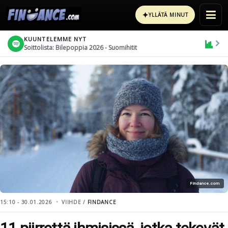
✦
YLLÄTÄ MINUT
KUUNTELEMME NYT
Soittolista: Bilepoppia 2026 - Suomihitit
Findance.com
15:10 - 30.01.2026
VIIHDE /
FINDANCE