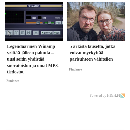
Legendaarinen Winamp
5 arkista lausetta, jotka
yrittää jälleen paluuta –
voivat myrkyttää
uusi soitin yhdistää
parisuhteen vähitellen
suoratoiston ja omat MP3-
Findance
tiedostot
Findance
Powered by HIGH.FI