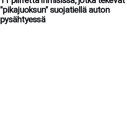
11 piirrettä ihmisissä, jotka tekevät
"pikajuoksun" suojatiellä auton
pysähtyessä