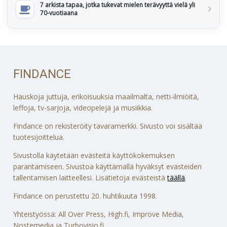
7 arkista tapaa, jotka tukevat mielen terävyyttä vielä yli
70-vuotiaana
FINDANCE
Hauskoja juttuja, erikoisuuksia maailmalta, netti-ilmiöitä,
leffoja, tv-sarjoja, videopelejä ja musiikkia.
Findance on rekisteröity tavaramerkki. Sivusto voi sisältää
tuotesijoittelua.
Sivustolla käytetään evästeitä käyttökokemuksen
parantamiseen. Sivustoa käyttämällä hyväksyt evästeiden
tallentamisen laitteellesi. Lisätietoja evästeistä
täällä
.
Findance on perustettu 20. huhtikuuta 1998.
Yhteistyössä: All Over Press, High.fi, Improve Media,
Nostemedia ja Turbovisio.fi.