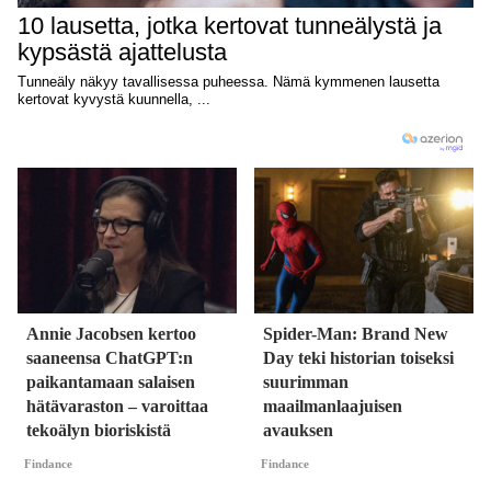
Annie Jacobsen kertoo
Spider-Man: Brand New
saaneensa ChatGPT:n
Day teki historian toiseksi
paikantamaan salaisen
suurimman
hätävaraston – varoittaa
maailmanlaajuisen
tekoälyn bioriskistä
avauksen
Findance
Findance