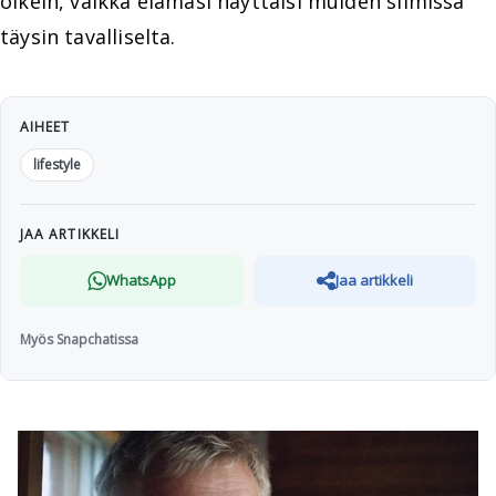
oikein, vaikka elämäsi näyttäisi muiden silmissä
täysin tavalliselta.
AIHEET
lifestyle
JAA ARTIKKELI
WhatsApp
Jaa artikkeli
Myös Snapchatissa