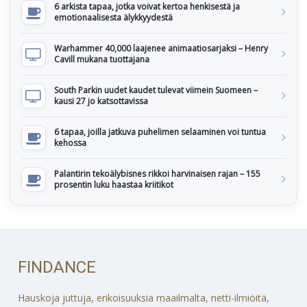
6 arkista tapaa, jotka voivat kertoa henkisestä ja
emotionaalisesta älykkyydestä
Warhammer 40,000 laajenee animaatiosarjaksi – Henry
Cavill mukana tuottajana
South Parkin uudet kaudet tulevat viimein Suomeen –
kausi 27 jo katsottavissa
6 tapaa, joilla jatkuva puhelimen selaaminen voi tuntua
kehossa
Palantirin tekoälybisnes rikkoi harvinaisen rajan – 155
prosentin luku haastaa kriitikot
FINDANCE
Hauskoja juttuja, erikoisuuksia maailmalta, netti-ilmiöitä,