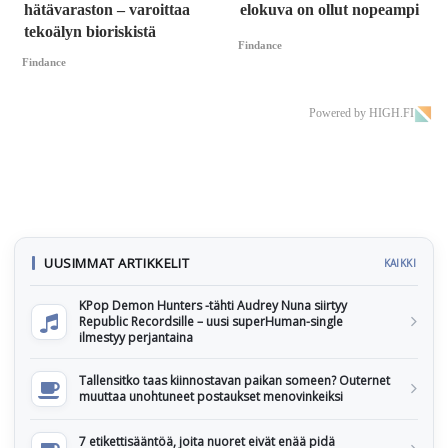
hätävaraston – varoittaa
elokuva on ollut nopeampi
tekoälyn bioriskistä
Findance
Findance
Powered by HIGH.FI
UUSIMMAT ARTIKKELIT
KAIKKI
KPop Demon Hunters -tähti Audrey Nuna siirtyy
Republic Recordsille – uusi superHuman-single
ilmestyy perjantaina
Tallensitko taas kiinnostavan paikan someen? Outernet
muuttaa unohtuneet postaukset menovinkeiksi
7 etikettisääntöä, joita nuoret eivät enää pidä