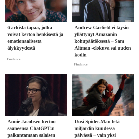
6 arkista tapaa, jotka
Andrew Garfield ei täysin
voivat kertoa henkisestä ja
yllättynyt Amazonin
emotionaalisesta
kohupäätöksestä – Sam
älykkyydestä
Altman -elokuva sai uuden
kodin
Findance
Findance
Annie Jacobsen kertoo
Uusi Spider-Man teki
saaneensa ChatGPT:n
miljardin kuudessa
paikantamaan salaisen
päivässä – vain yksi