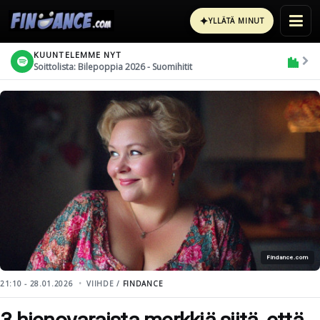
✦
YLLÄTÄ MINUT
KUUNTELEMME NYT
Soittolista: Bilepoppia 2026 - Suomihitit
Findance.com
21:10 - 28.01.2026
VIIHDE /
FINDANCE