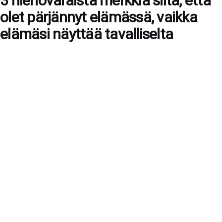
3 hienovaraista merkkiä siitä, että
olet pärjännyt elämässä, vaikka
elämäsi näyttää tavalliselta