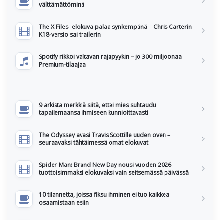
välttämättöminä
The X-Files -elokuva palaa synkempänä – Chris Carterin
K18-versio sai trailerin
Spotify rikkoi valtavan rajapyykin – jo 300 miljoonaa
Premium-tilaajaa
9 arkista merkkiä siitä, ettei mies suhtaudu
tapailemaansa ihmiseen kunnioittavasti
The Odyssey avasi Travis Scottille uuden oven –
seuraavaksi tähtäimessä omat elokuvat
Spider-Man: Brand New Day nousi vuoden 2026
tuottoisimmaksi elokuvaksi vain seitsemässä päivässä
10 tilannetta, joissa fiksu ihminen ei tuo kaikkea
osaamistaan esiin