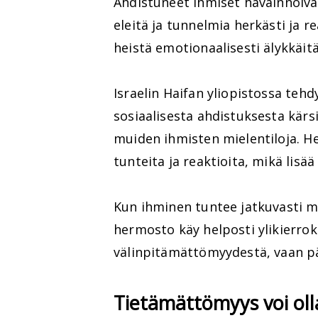
Ahdistuneet ihmiset havainnoivat
eleitä ja tunnelmia herkästi ja 
heistä emotionaalisesti älykkäi
Israelin Haifan yliopistossa tehd
sosiaalisesta ahdistuksesta kärs
muiden ihmisten mielentiloja. H
tunteita ja reaktioita, mikä lis
Kun ihminen tuntee jatkuvasti mui
hermosto käy helposti ylikierrok
välinpitämättömyydestä, vaan päi
Tietämättömyys voi ol