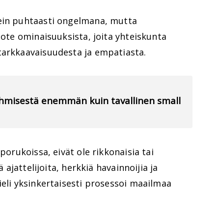
sein puhtaasti ongelmana, mutta
uote ominaisuuksista, joita yhteiskunta
tarkkaavaisuudesta ja empatiasta.
 ihmisestä enemmän kuin tavallinen small
porukoissa, eivät ole rikkonaisia tai
ä ajattelijoita, herkkiä havainnoijia ja
ieli yksinkertaisesti prosessoi maailmaa