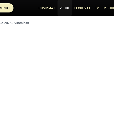
 MINUT
UUSIMMAT
VIIHDE
ELOKUVAT
TV
MUSIIK
pia 2026 - Suomihitit