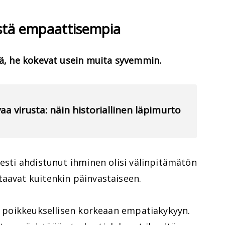
istä empaattisempia
tä, he kokevat usein muita syvemmin.
aa virusta: näin historiallinen läpimurto
sesti ahdistunut ihminen olisi välinpitämätön
taavat kuitenkin päinvastaiseen.
in poikkeuksellisen korkeaan empatiakykyyn.