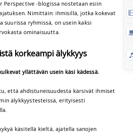
er Perspective -blogissa nostetaan esiin
atuksen. Nimittäin: ihmisillä, jotka kokevat
a suurissa ryhmissä, on usein kaksi
arvokasta ominaisuutta.
äistä korkeampi älykkyys
kulkevat yllättävän usein käsi kädessä.
tu, että ahdistuneisuudesta kärsivät ihmiset
n älykkyystesteissä, erityisesti
la.
ykyä käsitellä kieltä, ajatella sanojen