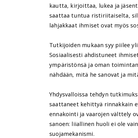
kautta, kirjoittaa, lukea ja jäs
saattaa tuntua ristiriitaiselta, si
lahjakkaat ihmiset ovat myös sos
Tutkijoiden mukaan syy piilee yl
Sosiaalisesti ahdistuneet ihmise
ympäristönsä ja oman toimintans
nähdään, mitä he sanovat ja mitä 
Yhdysvalloissa tehdyn tutkimuks
saattaneet kehittyä rinnakkain e
ennakointi ja vaarojen välttely o
sanoen: liiallinen huoli ei ole v
suojamekanismi.