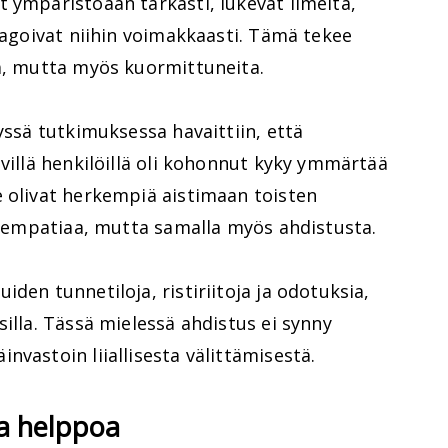
 ympäristöään tarkasti, lukevat ilmeitä,
reagoivat niihin voimakkaasti. Tämä tekee
tä, mutta myös kuormittuneita.
yssä tutkimuksessa havaittiin, että
ivillä henkilöillä oli kohonnut kyky ymmärtää
e olivat herkempiä aistimaan toisten
ää empatiaa, mutta samalla myös ahdistusta.
den tunnetiloja, ristiriitoja ja odotuksia,
silla. Tässä mielessä ahdistus ei synny
nvastoin liiallisesta välittämisestä.
la helppoa