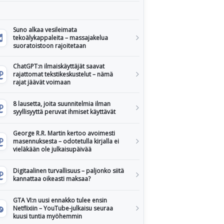
Suno alkaa vesileimata
tekoälykappaleita – massajakelua
suoratoistoon rajoitetaan
ChatGPT:n ilmaiskäyttäjät saavat
rajattomat tekstikeskustelut – nämä
rajat jäävät voimaan
8 lausetta, joita suunnitelmia ilman
syyllisyyttä peruvat ihmiset käyttävät
George R.R. Martin kertoo avoimesti
masennuksesta – odotetulla kirjalla ei
vieläkään ole julkaisupäivää
Digitaalinen turvallisuus – paljonko siitä
kannattaa oikeasti maksaa?
GTA VI:n uusi ennakko tulee ensin
Netflixiin – YouTube-julkaisu seuraa
kuusi tuntia myöhemmin