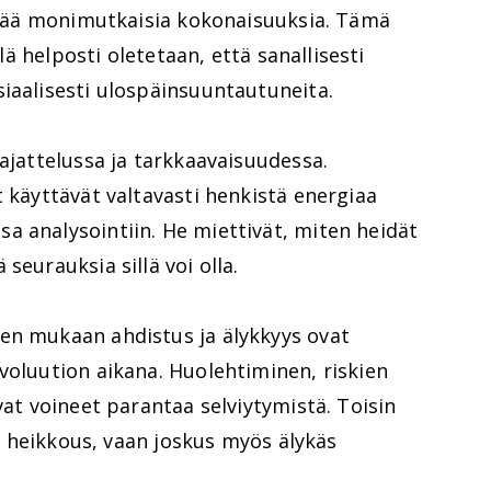
entää monimutkaisia kokonaisuuksia. Tämä
llä helposti oletetaan, että sanallisesti
iaalisesti ulospäinsuuntautuneita.
iajattelussa ja tarkkaavaisuudessa.
t käyttävät valtavasti henkistä energiaa
a analysointiin. He miettivät, miten heidät
seurauksia sillä voi olla.
en mukaan ahdistus ja älykkyys ovat
voluution aikana. Huolehtiminen, riskien
vat voineet parantaa selviytymistä. Toisin
ain heikkous, vaan joskus myös älykäs