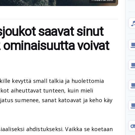
sjoukot saavat sinut
 ominaisuutta voivat
ikille kevyttä small talkia ja huolettomia
ukot aiheuttavat tunteen, kuin mieli
 Ajatus sumenee, sanat katoavat ja keho käy
iaaliseksi ahdistukseksi. Vaikka se koetaan