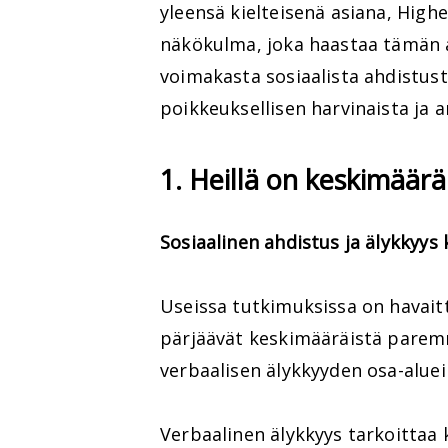
yleensä kielteisenä asiana, High
näkökulma, joka haastaa tämän aj
voimakasta sosiaalista ahdistust
poikkeuksellisen harvinaista ja 
1. Heillä on keskimäär
Sosiaalinen ahdistus ja älykkyys 
Useissa tutkimuksissa on havait
pärjäävät keskimääräistä paremmi
verbaalisen älykkyyden osa-alueil
Verbaalinen älykkyys tarkoittaa k