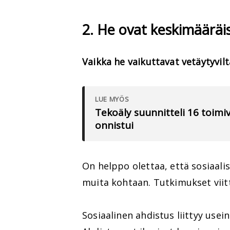
2. He ovat keskimäärä
Vaikka he vaikuttavat vetäytyvil
LUE MYÖS
Tekoäly suunnitteli 16 toimiv
onnistui
On helppo olettaa, että sosiaali
muita kohtaan. Tutkimukset viit
Sosiaalinen ahdistus liittyy use