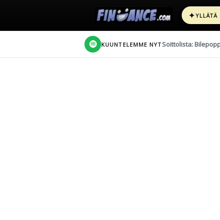
✦
YLLÄTÄ
Soittolista: Bilepop
KUUNTELEMME NYT