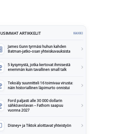
USIMMAT ARTIKKELIT
KAIKKI
James Gunn tyrmäsi huhun kahden
Batman-jatko-osan yhteiskuvauksista
5 kysymystä, jotka kertovat ihmisestä
enemmän kuin tavallinen small talk
Tekoäly suunnitteli 16 toimivaa virusta:
näin historiallinen läpimurto onnistui
Ford paljasti alle 30 000 dollarin
sähköavolavan – Fathom saapuu
vuonna 2027
Disney+ ja Tiktok aloittavat yhteistyön