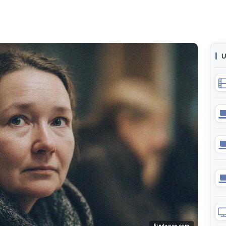
U
Findance.com