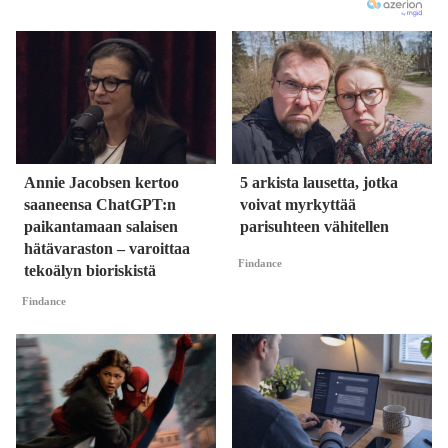
Annie Jacobsen kertoo
5 arkista lausetta, jotka
saaneensa ChatGPT:n
voivat myrkyttää
paikantamaan salaisen
parisuhteen vähitellen
hätävaraston – varoittaa
Findance
tekoälyn bioriskistä
Findance