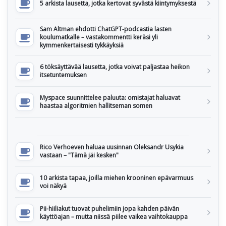
5 arkista lausetta, jotka kertovat syvästä kiintymyksestä
Sam Altman ehdotti ChatGPT-podcastia lasten
koulumatkalle – vastakommentti keräsi yli
kymmenkertaisesti tykkäyksiä
6 töksäyttävää lausetta, jotka voivat paljastaa heikon
itsetuntemuksen
Myspace suunnittelee paluuta: omistajat haluavat
haastaa algoritmien hallitseman somen
Rico Verhoeven haluaa uusinnan Oleksandr Usykia
vastaan – "Tämä jäi kesken"
10 arkista tapaa, joilla miehen krooninen epävarmuus
voi näkyä
Pii-hiiliakut tuovat puhelimiin jopa kahden päivän
käyttöajan – mutta niissä piilee vaikea vaihtokauppa