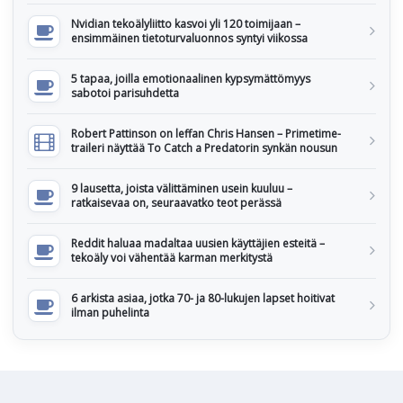
Nvidian tekoälyliitto kasvoi yli 120 toimijaan –
ensimmäinen tietoturvaluonnos syntyi viikossa
5 tapaa, joilla emotionaalinen kypsymättömyys
sabotoi parisuhdetta
Robert Pattinson on leffan Chris Hansen – Primetime-
traileri näyttää To Catch a Predatorin synkän nousun
9 lausetta, joista välittäminen usein kuuluu –
ratkaisevaa on, seuraavatko teot perässä
Reddit haluaa madaltaa uusien käyttäjien esteitä –
tekoäly voi vähentää karman merkitystä
6 arkista asiaa, jotka 70- ja 80-lukujen lapset hoitivat
ilman puhelinta