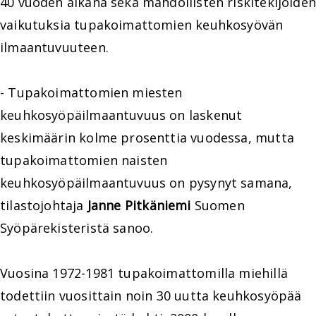
40 vuoden aikana sekä mahdollisten riskitekijöiden
vaikutuksia tupakoimattomien keuhkosyövän
ilmaantuvuuteen.
- Tupakoimattomien miesten
keuhkosyöpäilmaantuvuus on laskenut
keskimäärin kolme prosenttia vuodessa, mutta
tupakoimattomien naisten
keuhkosyöpäilmaantuvuus on pysynyt samana,
tilastojohtaja
Janne Pitkäniemi
Suomen
Syöpärekisteristä sanoo.
Vuosina 1972-1981 tupakoimattomilla miehillä
todettiin vuosittain noin 30 uutta keuhkosyöpää