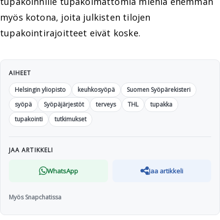
tupakoinnille tupakoimattomia miehiä enemmän
myös kotona, joita julkisten tilojen
tupakointirajoitteet eivät koske.
AIHEET
Helsingin yliopisto
keuhkosyöpä
Suomen Syöpärekisteri
syöpä
Syöpäjärjestöt
terveys
THL
tupakka
tupakointi
tutkimukset
JAA ARTIKKELI
WhatsApp
Jaa artikkeli
Myös Snapchatissa