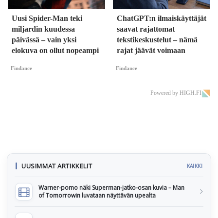
Uusi Spider-Man teki
ChatGPT:n ilmaiskäyttäjät
miljardin kuudessa
saavat rajattomat
päivässä – vain yksi
tekstikeskustelut – nämä
elokuva on ollut nopeampi
rajat jäävät voimaan
Findance
Findance
Powered by HIGH.FI
UUSIMMAT ARTIKKELIT
KAIKKI
Warner-pomo näki Superman-jatko-osan kuvia – Man
of Tomorrowin luvataan näyttävän upealta