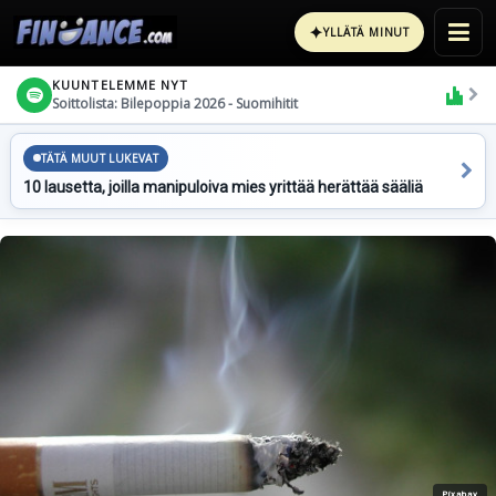
✦
YLLÄTÄ MINUT
KUUNTELEMME NYT
Soittolista: Bilepoppia 2026 - Suomihitit
TÄTÄ MUUT LUKEVAT
10 lausetta, joilla manipuloiva mies yrittää herättää sääliä
Pixabay