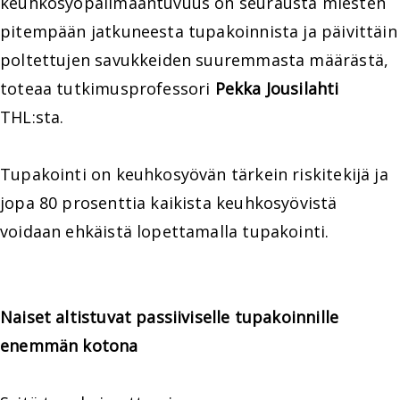
keuhkosyöpäilmaantuvuus on seurausta miesten
pitempään jatkuneesta tupakoinnista ja päivittäin
poltettujen savukkeiden suuremmasta määrästä,
toteaa tutkimusprofessori
Pekka Jousilahti
THL:sta.
Tupakointi on keuhkosyövän tärkein riskitekijä ja
jopa 80 prosenttia kaikista keuhkosyövistä
voidaan ehkäistä lopettamalla tupakointi.
Naiset altistuvat passiiviselle tupakoinnille
enemmän kotona