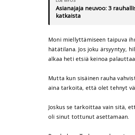
LUE MYÖS
Asianajaja neuvoo: 3 rauhallis
katkaista
Moni miellyttämiseen taipuva i
hätätilana. Jos joku ärsyyntyy, h
alkaa heti etsiä keinoa palauttaa
Mutta kun sisäinen rauha vahvis
aina tarkoita, että olet tehnyt vä
Joskus se tarkoittaa vain sitä, e
oli sinut tottunut asettamaan.