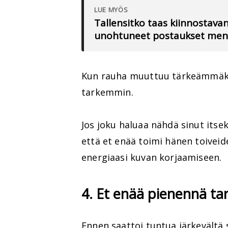
LUE MYÖS
Tallensitko taas kiinnostav
unohtuneet postaukset meno
Kun rauha muuttuu tärkeämmäksi,
tarkemmin.
Jos joku haluaa nähdä sinut itse
että et enää toimi hänen toivei
energiaasi kuvan korjaamiseen.
4. Et enää pienennä tar
Ennen saattoi tuntua järkevältä s