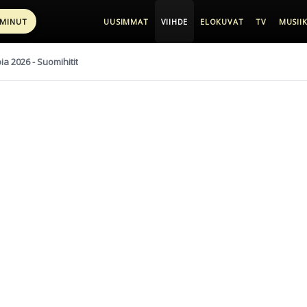
 MINUT
UUSIMMAT
VIIHDE
ELOKUVAT
TV
MUSIIK
pia 2026 - Suomihitit