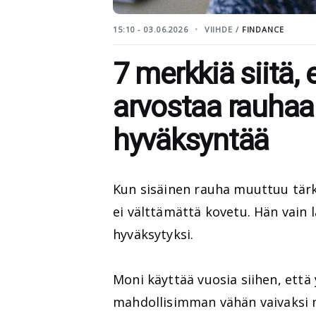
15:10 - 03.06.2026
VIIHDE /
FINDANCE
7 merkkiä siitä, 
arvostaa rauha
hyväksyntää
Kun sisäinen rauha muuttuu tär
ei välttämättä kovetu. Hän vain 
hyväksytyksi.
Moni käyttää vuosia siihen, että 
mahdollisimman vähän vaivaksi m