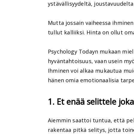
ystävällisyydeltä, joustavuudelta
Mutta jossain vaiheessa ihmine
tullut kalliiksi. Hinta on ollut o
Psychology Todayn mukaan mielly
hyväntahtoisuus, vaan usein myös
Ihminen voi alkaa mukautua mui
hänen omia emotionaalisia tarpe
1. Et enää selittele jok
Aiemmin saattoi tuntua, että pelk
rakentaa pitkä selitys, jotta toin