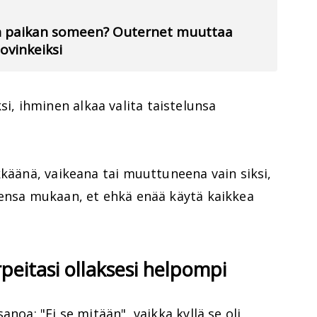
an paikan someen? Outernet muuttaa
vinkeiksi
 ihminen alkaa valita taistelunsa
kkäänä, vaikeana tai muuttuneena vain siksi,
densa mukaan, et ehkä enää käytä kaikkea
peitasi ollaksesi helpompi
anoa: "Ei se mitään", vaikka kyllä se oli