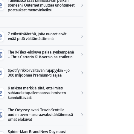
Tallensitko taas kiinnostavan paikan
someen? Outernet muuttaa unohtuneet
postaukset menovinkeiksi
7 etikettisääntöä, joita nuoret eivät
enää pidä välttämättöminä
The X-Files -elokuva palaa synkempänä
– Chris Carterin K18-versio sai trailerin
Spotify rikkoi valtavan rajapyykin – jo
300 miljoonaa Premium-tilaajaa
9 arkista merkkiä siitä, ettei mies
suhtaudu tapailemaansa ihmiseen
kunnioittavasti
The Odyssey avasi Travis Scottille
uuden oven – seuraavaksi tähtäimessä
omat elokuvat
Spider-Man: Brand New Day nousi