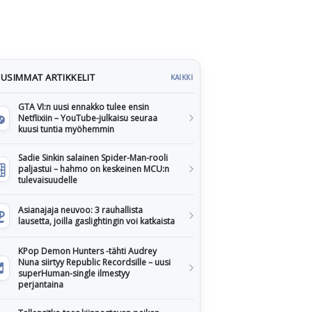
USIMMAT ARTIKKELIT
KAIKKI
GTA VI:n uusi ennakko tulee ensin
Netflixiin – YouTube-julkaisu seuraa
kuusi tuntia myöhemmin
Sadie Sinkin salainen Spider-Man-rooli
paljastui – hahmo on keskeinen MCU:n
tulevaisuudelle
Asianajaja neuvoo: 3 rauhallista
lausetta, joilla gaslightingin voi katkaista
KPop Demon Hunters -tähti Audrey
Nuna siirtyy Republic Recordsille – uusi
superHuman-single ilmestyy
perjantaina