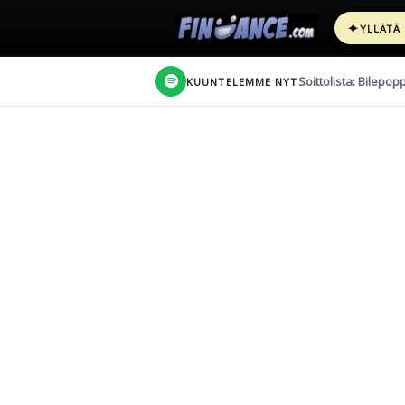
✦
YLLÄTÄ
Soittolista: Bilepop
KUUNTELEMME NYT