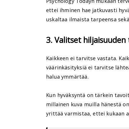
Psychology Todayn mukaan terve
ettei ihminen hae jatkuvasti hyv
uskaltaa ilmaista tarpeensa sekä
3. Valitset hiljaisuuden
Kaikkeen ei tarvitse vastata. Kaik
väärinkäsityksiä ei tarvitse läht
halua ymmärtää.
Kun hyväksyntä on tärkein tavoite
millainen kuva muilla hänestä on
yrittää varmistaa, ettei kukaan a