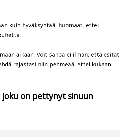
än kuin hyväksyntää, huomaat, ettei
puhetta.
samaan aikaan. Voit sanoa ei ilman, että esität
tehdä rajastasi niin pehmeää, ettei kukaan
tä joku on pettynyt sinuun