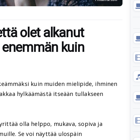
että olet alkanut
a enemmän kuin
keämmäksi kuin muiden mielipide, ihminen
lakkaa hylkäämästä itseään tullakseen
yrittää olla helppo, mukava, sopiva ja
uille. Se voi näyttää ulospäin