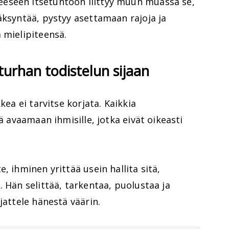
eseen itsetuntoon liittyy muun muassa se,
äksyntää, pystyy asettamaan rajoja ja
 mielipiteensä.
 turhan todistelun sijaan
kea ei tarvitse korjata. Kaikkia
eä avaamaan ihmisille, jotka eivät oikeasti
, ihminen yrittää usein hallita sitä,
. Hän selittää, tarkentaa, puolustaa ja
jattele hänestä väärin.