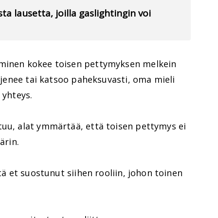
ta lausetta, joilla gaslightingin voi
hminen kokee toisen pettymyksen melkein
iljenee tai katsoo paheksuvasti, oma mieli
 yhteys.
tuu, alat ymmärtää, että toisen pettymys ei
ärin.
ttä et suostunut siihen rooliin, johon toinen