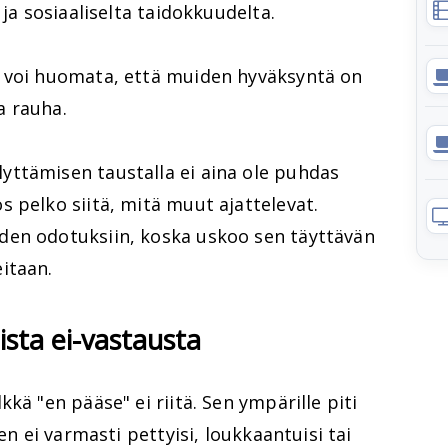
 ja sosiaaliselta taidokkuudelta.
n voi huomata, että muiden hyväksyntä on
ma rauha.
ttämisen taustalla ei aina ole puhdas
 pelko siitä, mitä muut ajattelevat.
den odotuksiin, koska uskoo sen täyttävän
itaan.
aista ei-vastausta
kä "en pääse" ei riitä. Sen ympärille piti
en ei varmasti pettyisi, loukkaantuisi tai