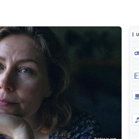
U
Findance.com