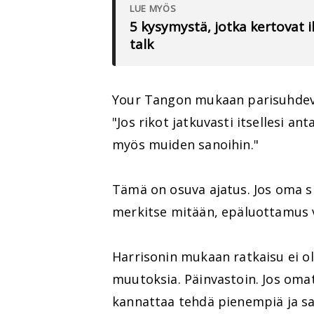
LUE MYÖS
5 kysymystä, jotka kertovat
talk
Your Tangon mukaan parisuhdeval
"Jos rikot jatkuvasti itsellesi an
myös muiden sanoihin."
Tämä on osuva ajatus. Jos oma s
merkitse mitään, epäluottamus v
Harrisonin mukaan ratkaisu ei ol
muutoksia. Päinvastoin. Jos omat
kannattaa tehdä pienempiä ja s