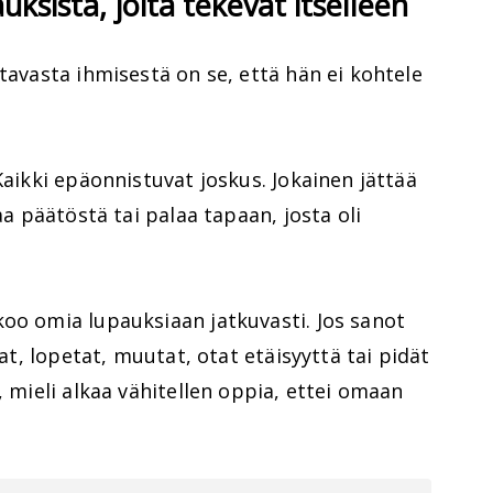
auksista, joita tekevät itselleen
tavasta ihmisestä on se, että hän ei kohtele
Kaikki epäonnistuvat joskus. Jokainen jättää
aa päätöstä tai palaa tapaan, josta oli
oo omia lupauksiaan jatkuvasti. Jos sanot
tat, lopetat, muutat, otat etäisyyttä tai pidät
, mieli alkaa vähitellen oppia, ettei omaan