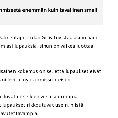
 ihmisestä enemmän kuin tavallinen small
mentaja Jordan Gray tiivistää asian näin:
tamiasi lupauksia, sinun on vaikea luottaa
isäinen kokemus on se, että lupaukset eivät
oi levitä myös ihmissuhteisiin.
e luvata itselleen vielä suurempia
 lupaukset rikkoutuvat usein, niistä
aavutettavampia.