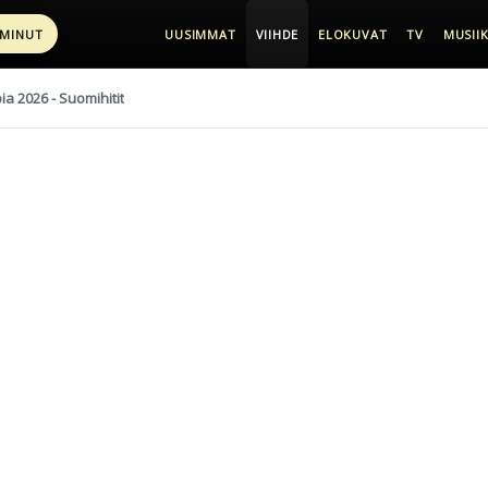
 MINUT
UUSIMMAT
VIIHDE
ELOKUVAT
TV
MUSIIK
pia 2026 - Suomihitit