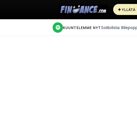
✦
YLLÄTÄ
Soittolista: Bilepop
KUUNTELEMME NYT