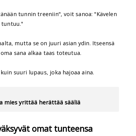
tänään tunnin treeniin", voit sanoa: "Kävelen
 tuntuu."
ta, mutta se on juuri asian ydin. Itseensä
 oma sana alkaa taas toteutua.
kuin suuri lupaus, joka hajoaa aina.
va mies yrittää herättää sääliä
yväksyvät omat tunteensa