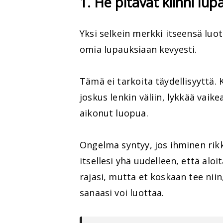
1. He pitävät kiinni lup
Yksi selkein merkki itseensä luot
omia lupauksiaan kevyesti.
Tämä ei tarkoita täydellisyyttä. 
joskus lenkin väliin, lykkää vaike
aikonut luopua.
Ongelma syntyy, jos ihminen rikk
itsellesi yhä uudelleen, että aloi
rajasi, mutta et koskaan tee niin
sanaasi voi luottaa.