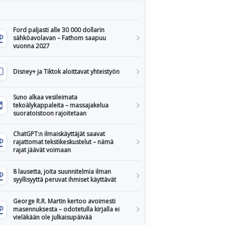
Ford paljasti alle 30 000 dollarin
sähköavolavan – Fathom saapuu
vuonna 2027
Disney+ ja Tiktok aloittavat yhteistyön
Suno alkaa vesileimata
tekoälykappaleita – massajakelua
suoratoistoon rajoitetaan
ChatGPT:n ilmaiskäyttäjät saavat
rajattomat tekstikeskustelut – nämä
rajat jäävät voimaan
8 lausetta, joita suunnitelmia ilman
syyllisyyttä peruvat ihmiset käyttävät
George R.R. Martin kertoo avoimesti
masennuksesta – odotetulla kirjalla ei
vieläkään ole julkaisupäivää