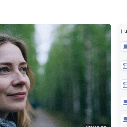
U
Findance.com