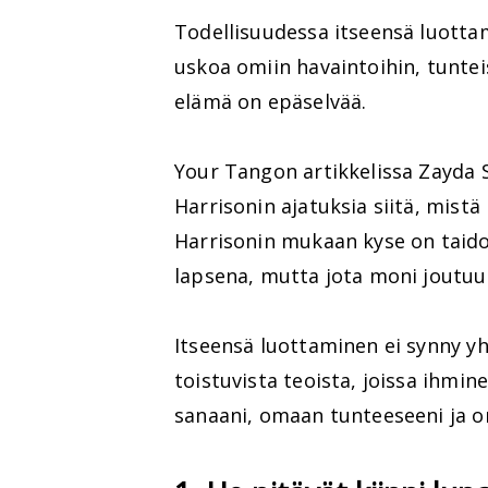
Todellisuudessa itseensä luotta
uskoa omiin havaintoihin, tunteisi
elämä on epäselvää.
Your Tangon artikkelissa Zayda S
Harrisonin ajatuksia siitä, mistä
Harrisonin mukaan kyse on taidos
lapsena, mutta jota moni joutuu
Itseensä luottaminen ei synny yh
toistuvista teoista, joissa ihmin
sanaani, omaan tunteeseeni ja 