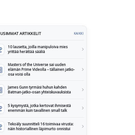
USIMMAT ARTIKKELIT
KAIKKI
10 lausetta, joilla manipuloiva mies
yrittää herättää sääliä
Masters of the Universe sai uuden
elämän Prime Videolla – tällainen jatko-
osa voisi olla
James Gunn tyrmäsi huhun kahden
Batman-jatko-osan yhteiskuvauksista
5 kysymystä, jotka kertovat ihmisestä
enemmän kuin tavallinen small talk
Tekoäly suunnitteli 16 toimivaa virusta:
näin historiallinen läpimurto onnistui