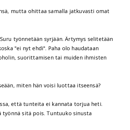
nsä, mutta ohittaa samalla jatkuvasti omat
 Suru työnnetään syrjään. Ärtymys selitetään
koska "ei nyt ehdi". Paha olo haudataan
koholin, suorittamisen tai muiden ihmisten
seään, miten hän voisi luottaa itseensä?
a, että tunteita ei kannata torjua heti.
ä työnnä sitä pois. Tuntuuko sinusta