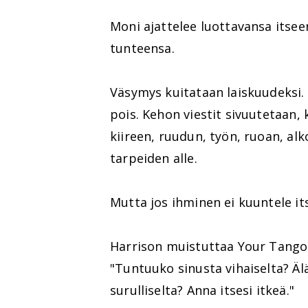
Moni ajattelee luottavansa itsee
tunteensa.
Väsymys kuitataan laiskuudeksi.
pois. Kehon viestit sivuutetaan, 
kiireen, ruudun, työn, ruoan, al
tarpeiden alle.
Mutta jos ihminen ei kuuntele it
Harrison muistuttaa Your Tangoss
"Tuntuuko sinusta vihaiselta? Äl
surulliselta? Anna itsesi itkeä."