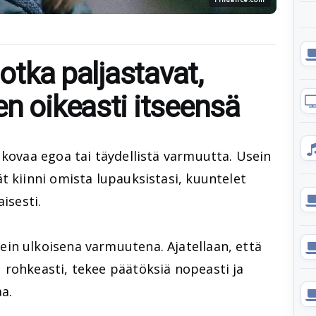
jotka paljastavat,
n oikeasti itseensä
 kovaa egoa tai täydellistä varmuutta. Usein
t kiinni omista lupauksistasi, kuuntelet
isesti.
in ulkoisena varmuutena. Ajatellaan, että
 rohkeasti, tekee päätöksiä nopeasti ja
a.