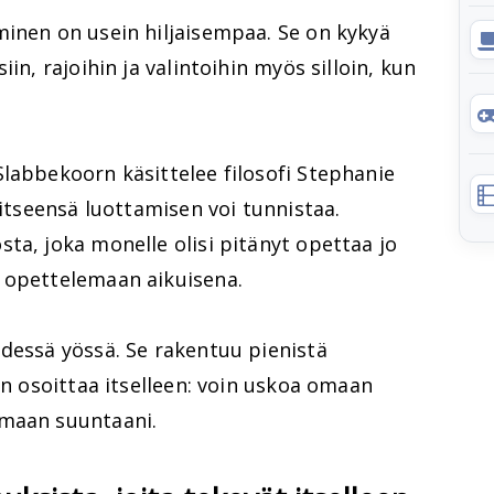
minen on usein hiljaisempaa. Se on kykyä
in, rajoihin ja valintoihin myös silloin, kun
labbekoorn käsittelee filosofi Stephanie
 itseensä luottamisen voi tunnistaa.
ta, joka monelle olisi pitänyt opettaa jo
 opettelemaan aikuisena.
dessä yössä. Se rakentuu pienistä
en osoittaa itselleen: voin uskoa omaan
omaan suuntaani.