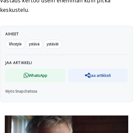
Vastaus kertoo usein enemmän kuin pitkä
keskustelu.
AIHEET
lifestyle
ystävä
ystävät
JAA ARTIKKELI
WhatsApp
Jaa artikkeli
Myös Snapchatissa