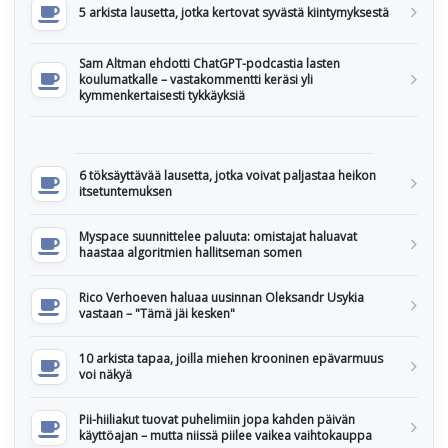
5 arkista lausetta, jotka kertovat syvästä kiintymyksestä
Sam Altman ehdotti ChatGPT-podcastia lasten
koulumatkalle – vastakommentti keräsi yli
kymmenkertaisesti tykkäyksiä
6 töksäyttävää lausetta, jotka voivat paljastaa heikon
itsetuntemuksen
Myspace suunnittelee paluuta: omistajat haluavat
haastaa algoritmien hallitseman somen
Rico Verhoeven haluaa uusinnan Oleksandr Usykia
vastaan – "Tämä jäi kesken"
10 arkista tapaa, joilla miehen krooninen epävarmuus
voi näkyä
Pii-hiiliakut tuovat puhelimiin jopa kahden päivän
käyttöajan – mutta niissä piilee vaikea vaihtokauppa