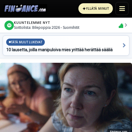
✦
YLLÄTÄ MINUT
KUUNTELEMME NYT
Soittolista: Bilepoppia 2026 - Suomihitit
TÄTÄ MUUT LUKEVAT
10 lausetta, joilla manipuloiva mies yrittää herättää sääliä
Findance.com