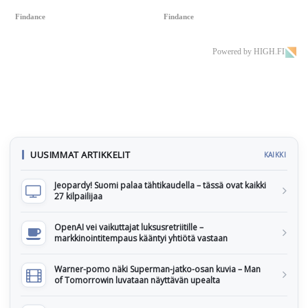
Findance
Findance
Powered by HIGH.FI
UUSIMMAT ARTIKKELIT
KAIKKI
Jeopardy! Suomi palaa tähtikaudella – tässä ovat kaikki
27 kilpailijaa
OpenAI vei vaikuttajat luksusretriitille –
markkinointitempaus kääntyi yhtiötä vastaan
Warner-pomo näki Superman-jatko-osan kuvia – Man
of Tomorrowin luvataan näyttävän upealta