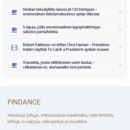
Nvidian tekoälyliitto kasvoi yli 120 toimijaan –
ensimmäinen tietoturvaluonnos syntyi viikossa
5 tapaa, joilla emotionaalinen kypsymättömyys
sabotoi parisuhdetta
Robert Pattinson on leffan Chris Hansen – Primetime-
traileri näyttää To Catch a Predatorin synkän nousun
9 lausetta, joista välittäminen usein kuuluu –
ratkaisevaa on, seuraavatko teot perässä
FINDANCE
Hauskoja juttuja, erikoisuuksia maailmalta, netti-ilmiöitä,
leffoja, tv-sarjoja, videopelejä ja musiikkia.