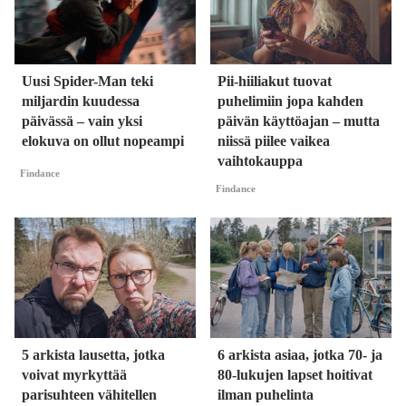
Uusi Spider-Man teki
Pii-hiiliakut tuovat
miljardin kuudessa
puhelimiin jopa kahden
päivässä – vain yksi
päivän käyttöajan – mutta
elokuva on ollut nopeampi
niissä piilee vaikea
vaihtokauppa
Findance
Findance
5 arkista lausetta, jotka
6 arkista asiaa, jotka 70- ja
voivat myrkyttää
80-lukujen lapset hoitivat
parisuhteen vähitellen
ilman puhelinta