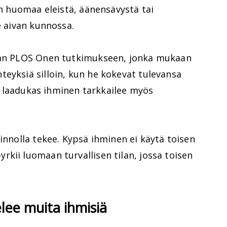
en huomaa eleistä, äänensävystä tai
e aivan kunnossa.
taan PLOS Onen tutkimukseen, jonka mukaan
eyksiä silloin, kun he kokevat tulevansa
ksi laadukas ihminen tarkkailee myös
ainnolla tekee. Kypsä ihminen ei käytä toisen
kii luomaan turvallisen tilan, jossa toisen
elee muita ihmisiä