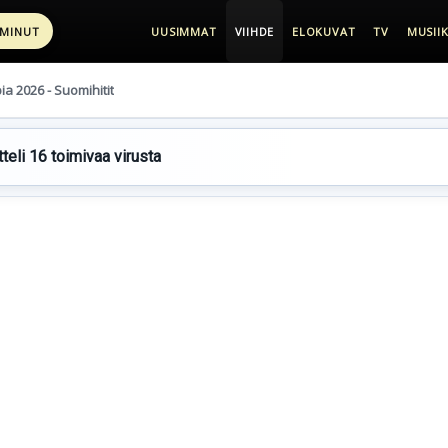
 MINUT
UUSIMMAT
VIIHDE
ELOKUVAT
TV
MUSIIK
pia 2026 - Suomihitit
teli 16 toimivaa virusta