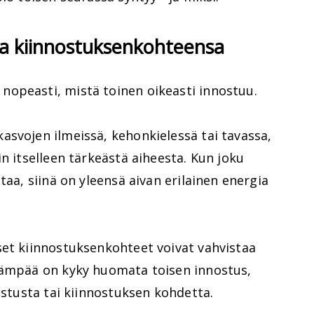
ja kiinnostuksenkohteensa
opeasti, mistä toinen oikeasti innostuu.
asvojen ilmeissä, kehonkielessä tai tavassa,
n itselleen tärkeästä aiheesta. Kun joku
taa, siinä on yleensä aivan erilainen energia
set kiinnostuksenkohteet voivat vahvistaa
eämpää on kyky huomata toisen innostus,
astusta tai kiinnostuksen kohdetta.