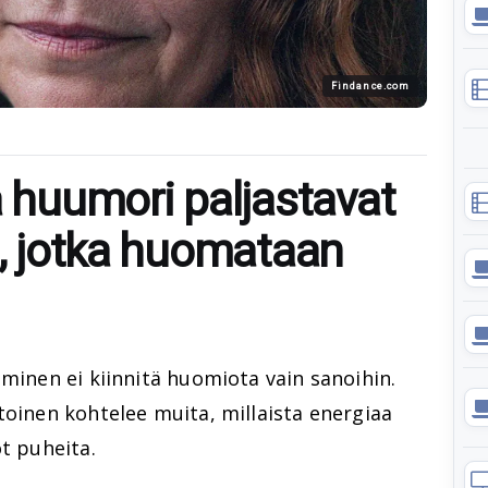
Findance.com
a huumori paljastavat
a, jotka huomataan
hminen ei kiinnitä huomiota vain sanoihin.
toinen kohtelee muita, millaista energiaa
ot puheita.