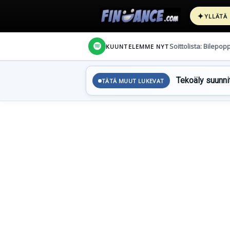
✦
YLLÄTÄ
Soittolista: Bilepop
KUUNTELEMME NYT
Tekoäly suunnit
TÄTÄ MUUT LUKEVAT