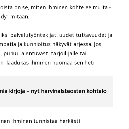
oista on se, miten ihminen kohtelee muita -
yödy" mitään.
ksi palvelutyöntekijät, uudet tuttavuudet ja
patia ja kunnioitus näkyvät arjessa. Jos
puhuu alentuvasti tarjoilijalle tai
in, laadukas ihminen huomaa sen heti.
nia kirjoja – nyt harvinaisteosten kohtalo
inen ihminen tunnistaa herkästi