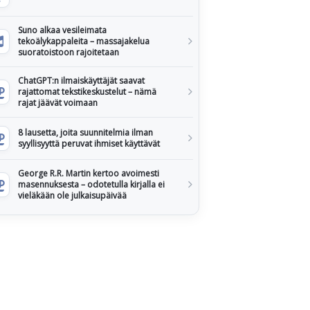
Suno alkaa vesileimata
tekoälykappaleita – massajakelua
suoratoistoon rajoitetaan
ChatGPT:n ilmaiskäyttäjät saavat
rajattomat tekstikeskustelut – nämä
rajat jäävät voimaan
8 lausetta, joita suunnitelmia ilman
syyllisyyttä peruvat ihmiset käyttävät
George R.R. Martin kertoo avoimesti
masennuksesta – odotetulla kirjalla ei
vieläkään ole julkaisupäivää