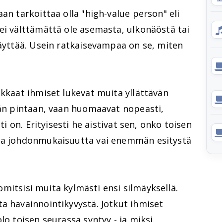
an tarkoittaa olla "high-value person" eli
ei välttämättä ole asemasta, ulkonäöstä tai
näyttää. Usein ratkaisevampaa on se, miten
ukkaat ihmiset lukevat muita yllättävän
ään pintaan, vaan huomaavat nopeasti,
sti on. Erityisesti he aistivat sen, onko toisen
 ja johdonmukaisuutta vai enemmän esitystä
tuomitsisi muita kylmästi ensi silmäyksellä.
a havainnointikyvystä. Jotkut ihmiset
lo toisen seurassa syntyy - ja miksi.