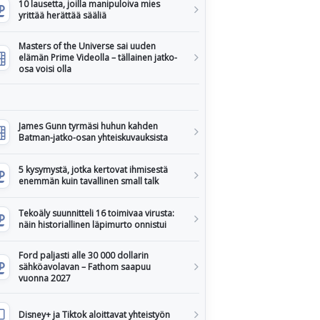
10 lausetta, joilla manipuloiva mies
yrittää herättää sääliä
Masters of the Universe sai uuden
elämän Prime Videolla – tällainen jatko-
osa voisi olla
James Gunn tyrmäsi huhun kahden
Batman-jatko-osan yhteiskuvauksista
5 kysymystä, jotka kertovat ihmisestä
enemmän kuin tavallinen small talk
Tekoäly suunnitteli 16 toimivaa virusta:
näin historiallinen läpimurto onnistui
Ford paljasti alle 30 000 dollarin
sähköavolavan – Fathom saapuu
vuonna 2027
Disney+ ja Tiktok aloittavat yhteistyön