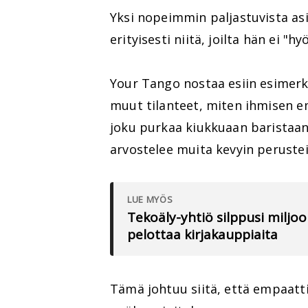
Yksi nopeimmin paljastuvista asi
erityisesti niitä, joilta hän ei "h
Your Tango nostaa esiin esimerki
muut tilanteet, miten ihmisen em
joku purkaa kiukkuaan baristaan, 
arvostelee muita kevyin peruste
LUE MYÖS
Tekoäly-yhtiö silppusi miljoo
pelottaa kirjakauppiaita
Tämä johtuu siitä, että empaatt