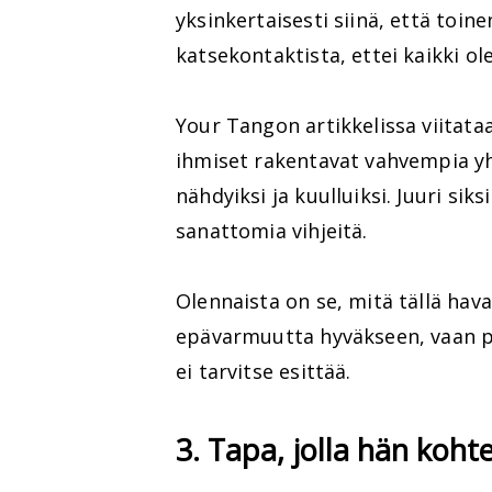
yksinkertaisesti siinä, että toin
katsekontaktista, ettei kaikki ol
Your Tangon artikkelissa viita
ihmiset rakentavat vahvempia yht
nähdyiksi ja kuulluiksi. Juuri si
sanattomia vihjeitä.
Olennaista on se, mitä tällä hav
epävarmuutta hyväkseen, vaan pyr
ei tarvitse esittää.
3. Tapa, jolla hän koht