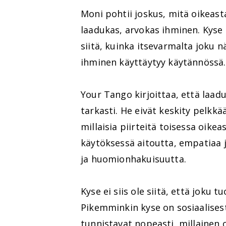
Moni pohtii joskus, mitä oikeasta
laadukas, arvokas ihminen. Kyse 
siitä, kuinka itsevarmalta joku 
ihminen käyttäytyy käytännössä.
Your Tango kirjoittaa, että laad
tarkasti. He eivät keskity pelkk
millaisia piirteitä toisessa oikea
käytöksessä aitoutta, empatiaa
ja huomionhakuisuutta.
Kyse ei siis ole siitä, että joku 
Pikemminkin kyse on sosiaalisest
tunnistavat nopeasti, millainen o