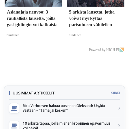
Asianajaja neuvoo: 3
5 arkista lausetta, jotka
rauhallista lausetta, joilla
voivat myrkyttää
gaslightingin voi katkaista
parisuhteen vähitellen
Findance
Findance
Powered by HIGH.FI
UUSIMMAT ARTIKKELIT
KAIKKI
Rico Verhoeven haluaa uusinnan Oleksandr Usykia
vastaan – "Tämä jäi kesken"
10 arkista tapaa, joilla miehen krooninen epävarmuus
voi näkyä