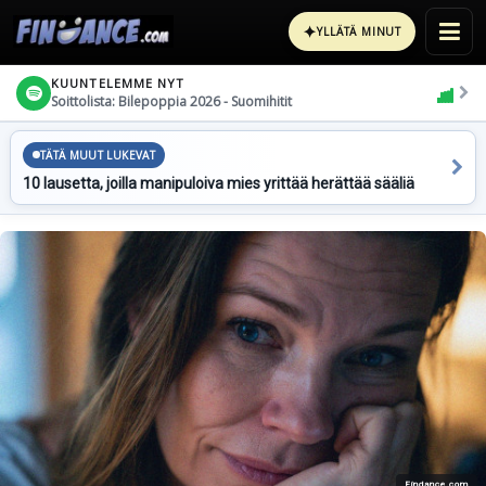
✦
YLLÄTÄ MINUT
KUUNTELEMME NYT
Soittolista: Bilepoppia 2026 - Suomihitit
TÄTÄ MUUT LUKEVAT
10 lausetta, joilla manipuloiva mies yrittää herättää sääliä
Findance.com