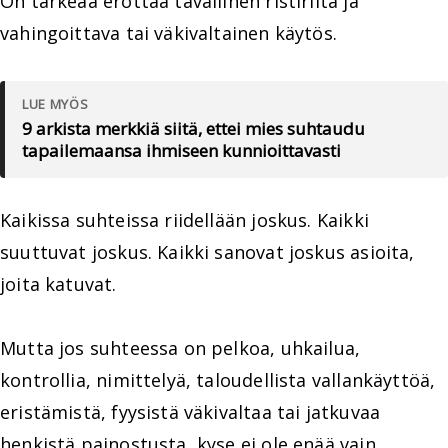
On tärkeää erottaa tavallinen ristiriita ja
vahingoittava tai väkivaltainen käytös.
LUE MYÖS
9 arkista merkkiä siitä, ettei mies suhtaudu
tapailemaansa ihmiseen kunnioittavasti
Kaikissa suhteissa riidellään joskus. Kaikki
suuttuvat joskus. Kaikki sanovat joskus asioita,
joita katuvat.
Mutta jos suhteessa on pelkoa, uhkailua,
kontrollia, nimittelyä, taloudellista vallankäyttöä,
eristämistä, fyysistä väkivaltaa tai jatkuvaa
henkistä painostusta, kyse ei ole enää vain