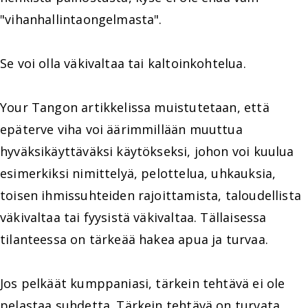
"vihanhallintaongelmasta".
Se voi olla väkivaltaa tai kaltoinkohtelua.
Your Tangon artikkelissa muistutetaan, että
epäterve viha voi äärimmillään muuttua
hyväksikäyttäväksi käytökseksi, johon voi kuulua
esimerkiksi nimittelyä, pelottelua, uhkauksia,
toisen ihmissuhteiden rajoittamista, taloudellista
väkivaltaa tai fyysistä väkivaltaa. Tällaisessa
tilanteessa on tärkeää hakea apua ja turvaa.
Jos pelkäät kumppaniasi, tärkein tehtävä ei ole
pelastaa suhdetta. Tärkein tehtävä on turvata