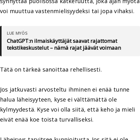
synnyttää puolisossa katkeruutta, joka ajan myötä
voi muuttua vastenmielisyydeksi tai jopa vihaksi.
LUE MYÖS
ChatGPT:n ilmaiskäyttäjät saavat rajattomat
tekstikeskustelut – nämä rajat jäävät voimaan
Tätä on tärkeä sanoittaa rehellisesti.
Jos jatkuvasti arvosteltu ihminen ei enää tunne
halua läheisyyteen, kyse ei välttämättä ole
kylmyydestä. Kyse voi olla siitä, että keho ja mieli
eivät enää koe toista turvalliseksi.
Läheisyys tarvitsee kunnioitusta. Jos sitä ei ole,