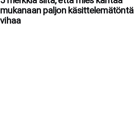
5 merkkiä siitä, että mies kantaa
mukanaan paljon käsittelemätöntä
vihaa