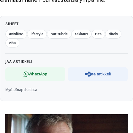
AIHEET
avioliitto
lifestyle
parisuhde
rakkaus
riita
riitely
viha
JAA ARTIKKELI
WhatsApp
Jaa artikkeli
Myös Snapchatissa