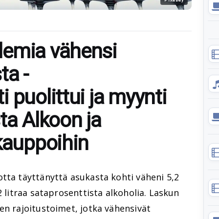
demia vähensi
ta -
 puolittui ja myynti
sta Alkoon ja
akauppoihin
tta täyttänyttä asukasta kohti väheni 5,2
2 litraa sataprosenttista alkoholia. Laskun
en rajoitustoimet, jotka vähensivät