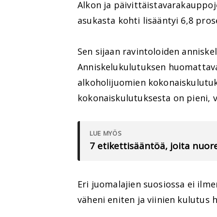
Alkon ja päivittäistavarakauppoj
asukasta kohti lisääntyi 6,8 pro
Sen sijaan ravintoloiden anniske
Anniskelukulutuksen huomattava 
alkoholijuomien kokonaiskulutu
kokonaiskulutuksesta on pieni, v
LUE MYÖS
7 etikettisääntöä, joita nuo
Eri juomalajien suosiossa ei ilm
väheni eniten ja viinien kulutus 