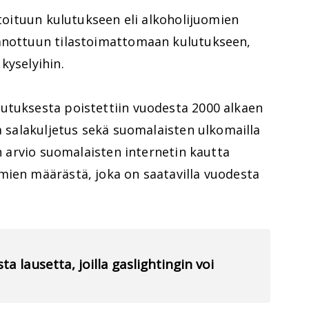
stoituun kulutukseen eli alkoholijuomien
sanottuun tilastoimattomaan kulutukseen,
kyselyihin.
utuksesta poistettiin vuodesta 2000 alkaen
ja salakuljetus sekä suomalaisten ulkomailla
in arvio suomalaisten internetin kautta
mien määrästä, joka on saatavilla vuodesta
ta lausetta, joilla gaslightingin voi