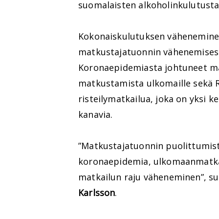
suomalaisten alkoholinkulutusta
Kokonaiskulutuksen väheneminen
matkustajatuonnin vähenemisestä
Koronaepidemiasta johtuneet ma
matkustamista ulkomaille sekä R
risteilymatkailua, joka on yksi 
kanavia.
”Matkustajatuonnin puolittumista
koronaepidemia, ulkomaanmatkai
matkailun raju väheneminen”, s
Karlsson
.