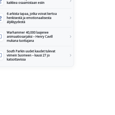
kaikkea osaamistaan esiin
6 arkista tapaa, jotka voivat kertoa
henkisestä ja emotionaalisesta
älykkyydestä
Warhammer 40,000 laajenee
animaatiosarjaksi – Henry Cavill
mukana tuottajana
South Parkin uudet kaudet tulevat
viimein Suomeen – kausi 27 jo
katsottavissa