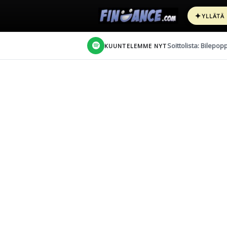
✦
YLLÄTÄ
Soittolista: Bilepop
KUUNTELEMME NYT