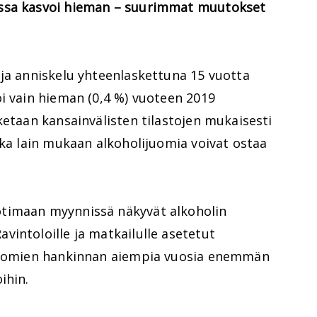
assa kasvoi hieman – suurimmat muutokset
 ja anniskelu yhteenlaskettuna 15 vuotta
i vain hieman (0,4 %) vuoteen 2019
ketaan kansainvälisten tilastojen mukaisesti
kka lain mukaan alkoholijuomia voivat ostaa
timaan myynnissä näkyvät alkoholin
intoloille ja matkailulle asetetut
ijuomien hankinnan aiempia vuosia enemmän
ihin.