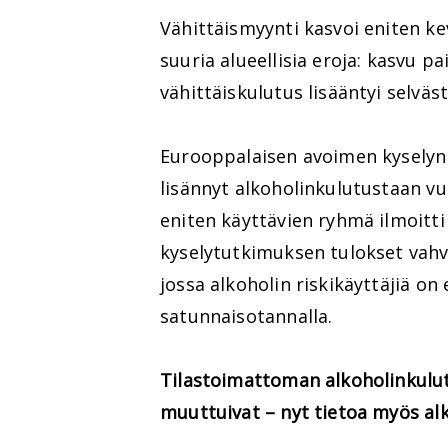
Vähittäismyynti kasvoi eniten ke
suuria alueellisia eroja: kasvu 
vähittäiskulutus lisääntyi selv
Eurooppalaisen avoimen kyselyn 
lisännyt alkoholinkulutustaan vu
eniten käyttävien ryhmä ilmoitti
kyselytutkimuksen tulokset vahv
jossa alkoholin riskikäyttäjiä o
satunnaisotannalla.
Tilastoimattoman alkoholinkul
muuttuivat – nyt tietoa myös alk