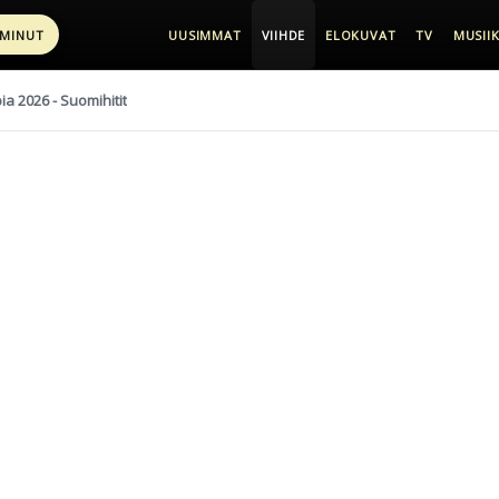
 MINUT
UUSIMMAT
VIIHDE
ELOKUVAT
TV
MUSIIK
pia 2026 - Suomihitit