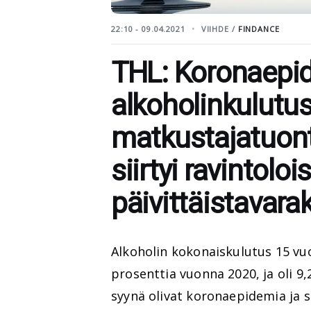
22:10 - 09.04.2021
VIIHDE /
FINDANCE
THL: Koronaepi
alkoholinkulutus
matkustajatuonti
siirtyi ravintoloi
päivittäistavar
Alkoholin kokonaiskulutus 15 vuo
prosenttia vuonna 2020, ja oli 9,
syynä olivat koronaepidemia ja s