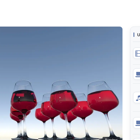
U
Pixabay