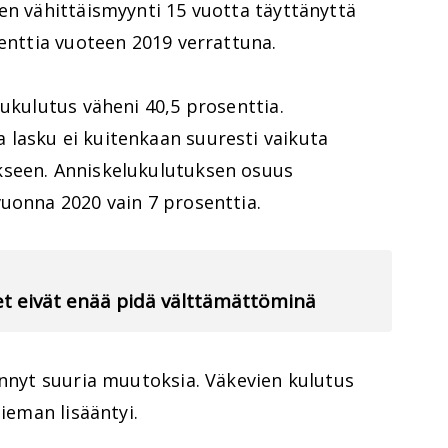
en vähittäismyynti 15 vuotta täyttänyttä
senttia vuoteen 2019 verrattuna.
lukulutus väheni 40,5 prosenttia.
lasku ei kuitenkaan suuresti vaikuta
kseen. Anniskelukulutuksen osuus
uonna 2020 vain 7 prosenttia.
ret eivät enää pidä välttämättöminä
ennyt suuria muutoksia. Väkevien kulutus
hieman lisääntyi.