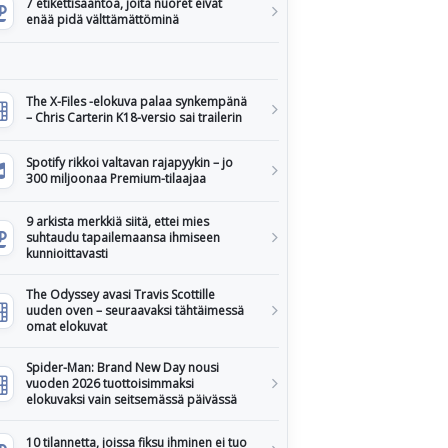
7 etikettisääntöä, joita nuoret eivät
enää pidä välttämättöminä
The X-Files -elokuva palaa synkempänä
– Chris Carterin K18-versio sai trailerin
Spotify rikkoi valtavan rajapyykin – jo
300 miljoonaa Premium-tilaajaa
9 arkista merkkiä siitä, ettei mies
suhtaudu tapailemaansa ihmiseen
kunnioittavasti
The Odyssey avasi Travis Scottille
uuden oven – seuraavaksi tähtäimessä
omat elokuvat
Spider-Man: Brand New Day nousi
vuoden 2026 tuottoisimmaksi
elokuvaksi vain seitsemässä päivässä
10 tilannetta, joissa fiksu ihminen ei tuo