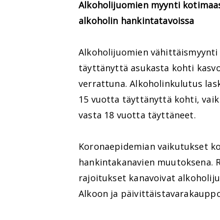
Alkoholijuomien myynti kotima
alkoholin hankintatavoissa
Alkoholijuomien vähittäismyynti
täyttänyttä asukasta kohti kasvo
verrattuna. Alkoholinkulutus las
15 vuotta täyttänyttä kohti, vai
vasta 18 vuotta täyttäneet.
Koronaepidemian vaikutukset ko
hankintakanavien muutoksena. Rav
rajoitukset kanavoivat alkohol
Alkoon ja päivittäistavarakauppo