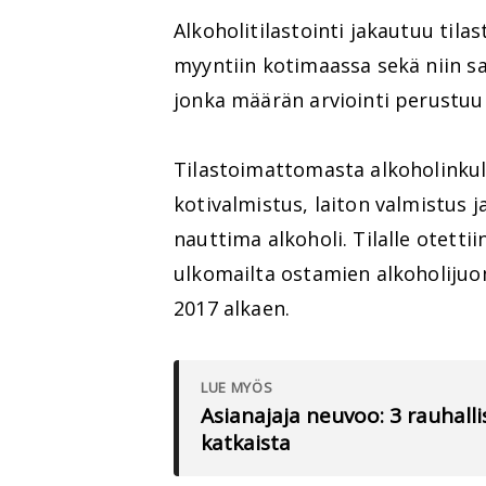
Alkoholitilastointi jakautuu tila
myyntiin kotimaassa sekä niin 
jonka määrän arviointi perustuu 
Tilastoimattomasta alkoholinkul
kotivalmistus, laiton valmistus 
nauttima alkoholi. Tilalle otetti
ulkomailta ostamien alkoholijuo
2017 alkaen.
LUE MYÖS
Asianajaja neuvoo: 3 rauhallis
katkaista