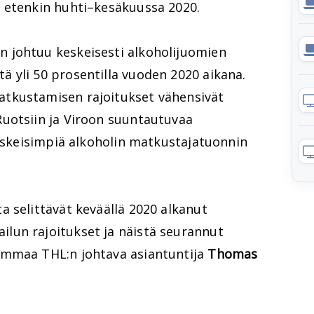
 etenkin huhti–kesäkuussa 2020.
 johtuu keskeisesti alkoholijuomien
 yli 50 prosentilla vuoden 2020 aikana.
tkustamisen rajoitukset vähensivät
uotsiin ja Viroon suuntautuvaa
keskeisimpiä alkoholin matkustajatuonnin
 selittävät keväällä 2020 alkanut
lun rajoitukset ja näistä seurannut
ummaa THL:n johtava asiantuntija
Thomas