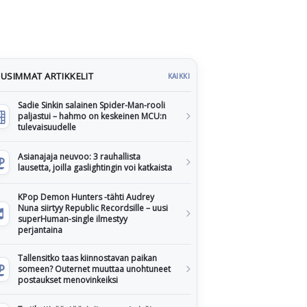
USIMMAT ARTIKKELIT
KAIKKI
Sadie Sinkin salainen Spider-Man-rooli
paljastui – hahmo on keskeinen MCU:n
tulevaisuudelle
Asianajaja neuvoo: 3 rauhallista
lausetta, joilla gaslightingin voi katkaista
KPop Demon Hunters -tähti Audrey
Nuna siirtyy Republic Recordsille – uusi
superHuman-single ilmestyy
perjantaina
Tallensitko taas kiinnostavan paikan
someen? Outernet muuttaa unohtuneet
postaukset menovinkeiksi