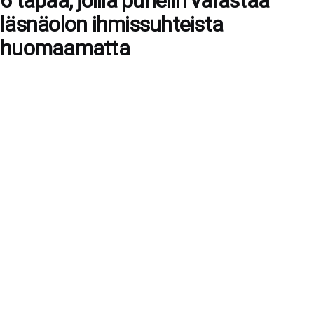
6 tapaa, joilla puhelin varastaa
läsnäolon ihmissuhteista
huomaamatta