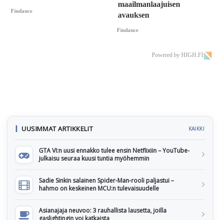
maailmanlaajuisen
Findance
avauksen
Findance
Powered by HIGH.FI
UUSIMMAT ARTIKKELIT
KAIKKI
GTA VI:n uusi ennakko tulee ensin Netflixiin – YouTube-
julkaisu seuraa kuusi tuntia myöhemmin
Sadie Sinkin salainen Spider-Man-rooli paljastui –
hahmo on keskeinen MCU:n tulevaisuudelle
Asianajaja neuvoo: 3 rauhallista lausetta, joilla
gaslightingin voi katkaista