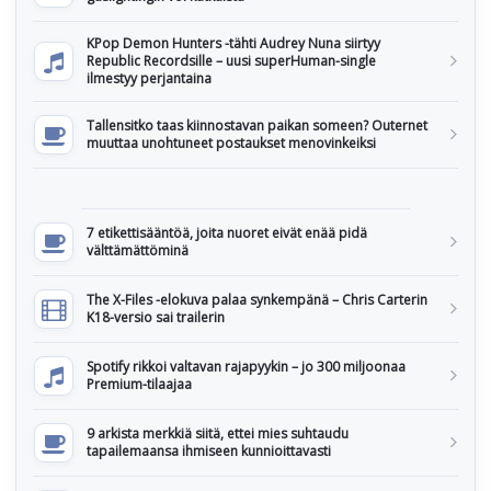
KPop Demon Hunters -tähti Audrey Nuna siirtyy
Republic Recordsille – uusi superHuman-single
ilmestyy perjantaina
Tallensitko taas kiinnostavan paikan someen? Outernet
muuttaa unohtuneet postaukset menovinkeiksi
7 etikettisääntöä, joita nuoret eivät enää pidä
välttämättöminä
The X-Files -elokuva palaa synkempänä – Chris Carterin
K18-versio sai trailerin
Spotify rikkoi valtavan rajapyykin – jo 300 miljoonaa
Premium-tilaajaa
9 arkista merkkiä siitä, ettei mies suhtaudu
tapailemaansa ihmiseen kunnioittavasti