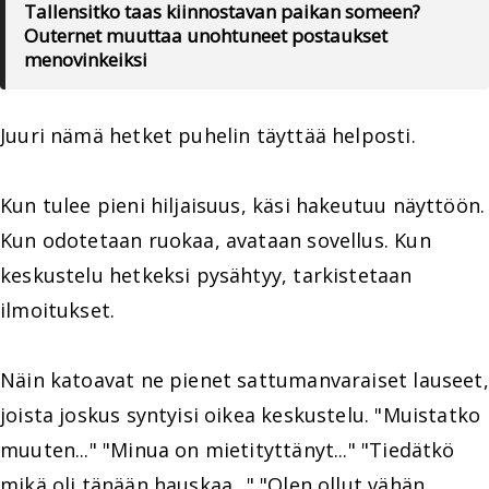
Tallensitko taas kiinnostavan paikan someen?
Outernet muuttaa unohtuneet postaukset
menovinkeiksi
Juuri nämä hetket puhelin täyttää helposti.
Kun tulee pieni hiljaisuus, käsi hakeutuu näyttöön.
Kun odotetaan ruokaa, avataan sovellus. Kun
keskustelu hetkeksi pysähtyy, tarkistetaan
ilmoitukset.
Näin katoavat ne pienet sattumanvaraiset lauseet,
joista joskus syntyisi oikea keskustelu. "Muistatko
muuten..." "Minua on mietityttänyt..." "Tiedätkö
mikä oli tänään hauskaa..." "Olen ollut vähän