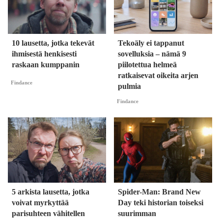
10 lausetta, jotka tekevät
Tekoäly ei tappanut
ihmisestä henkisesti
sovelluksia – nämä 9
raskaan kumppanin
piilotettua helmeä
ratkaisevat oikeita arjen
Findance
pulmia
Findance
5 arkista lausetta, jotka
Spider-Man: Brand New
voivat myrkyttää
Day teki historian toiseksi
parisuhteen vähitellen
suurimman