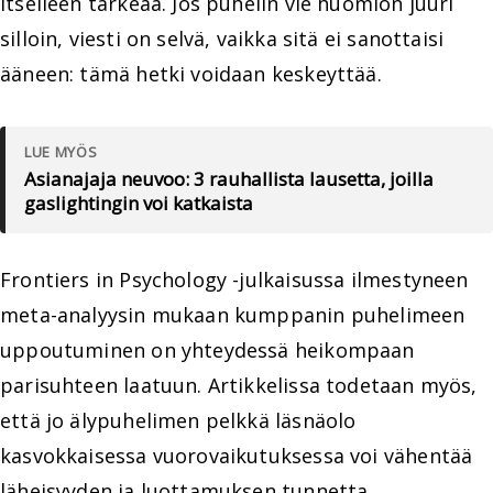
itselleen tärkeää. Jos puhelin vie huomion juuri
silloin, viesti on selvä, vaikka sitä ei sanottaisi
ääneen: tämä hetki voidaan keskeyttää.
LUE MYÖS
Asianajaja neuvoo: 3 rauhallista lausetta, joilla
gaslightingin voi katkaista
Frontiers in Psychology -julkaisussa ilmestyneen
meta-analyysin mukaan kumppanin puhelimeen
uppoutuminen on yhteydessä heikompaan
parisuhteen laatuun. Artikkelissa todetaan myös,
että jo älypuhelimen pelkkä läsnäolo
kasvokkaisessa vuorovaikutuksessa voi vähentää
läheisyyden ja luottamuksen tunnetta.