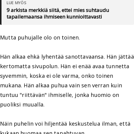
LUE MYÖS
9 arkista merkkiä siitä, ettei mies suhtaudu
tapailemaansa ihmiseen kunnioittavasti
Mutta puhujalle olo on toinen.
Hän alkaa ehkä lyhentää sanottavaansa. Hän jättää
kertomatta sivupolun. Hän ei enää avaa tunnetta
syvemmin, koska ei ole varma, onko toinen
mukana. Hän alkaa puhua vain sen verran kuin
tuntuu "riittävän" ihmiselle, jonka huomio on
puoliksi muualla.
Näin puhelin voi hiljentää keskustelua ilman, että
kukaan huomaa sen tapahtuvan.