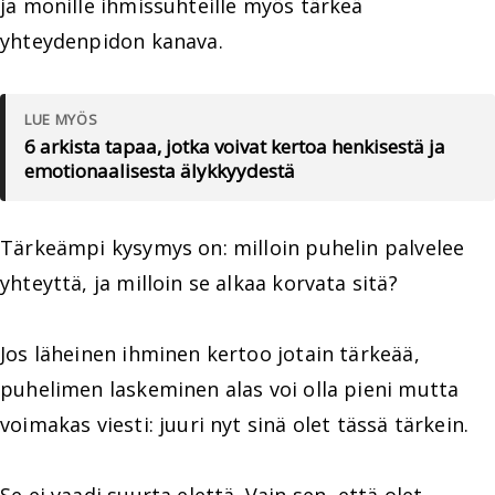
ja monille ihmissuhteille myös tärkeä
yhteydenpidon kanava.
LUE MYÖS
6 arkista tapaa, jotka voivat kertoa henkisestä ja
emotionaalisesta älykkyydestä
Tärkeämpi kysymys on: milloin puhelin palvelee
yhteyttä, ja milloin se alkaa korvata sitä?
Jos läheinen ihminen kertoo jotain tärkeää,
puhelimen laskeminen alas voi olla pieni mutta
voimakas viesti: juuri nyt sinä olet tässä tärkein.
Se ei vaadi suurta elettä. Vain sen, että olet