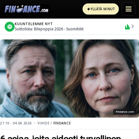
✦
YLLÄTÄ MINUT
KUUNTELEMME NYT
Soittolista: Bilepoppia 2026 - Suomihitit
Findance.com
21:10 - 04.06.2026
VIIHDE /
FINDANCE