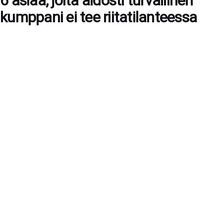
6 asiaa, joita aidosti turvallinen
kumppani ei tee riitatilanteessa