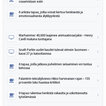
osaamistaan esiin
6 arkista tapaa, jotka voivat kertoa henkisestä ja
emotionaalisesta älykkyydestä
Warhammer 40,000 laajenee animaatiosarjaksi – Henry
Cavill mukana tuottajana
South Parkin uudet kaudet tulevat viimein Suomeen –
kausi 27 jo katsottavissa
6 tapaa, joilla jatkuva puhelimen selaaminen voi tuntua
kehossa
Palantirin tekoälybisnes rikkoi harvinaisen rajan – 155
prosentin luku haastaa kriitikot
9 tapaa rakentaa henkistä vakautta ja uskottavuutta
työelämässä