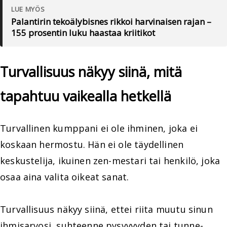
LUE MYÖS
Palantirin tekoälybisnes rikkoi harvinaisen rajan –
155 prosentin luku haastaa kriitikot
Turvallisuus näkyy siinä, mitä
tapahtuu vaikealla hetkellä
Turvallinen kumppani ei ole ihminen, joka ei
koskaan hermostu. Hän ei ole täydellinen
keskustelija, ikuinen zen-mestari tai henkilö, joka
osaa aina valita oikeat sanat.
Turvallisuus näkyy siinä, ettei riita muutu sinun
ihmisarvosi, suhteenne pysyvyyden tai tunne-