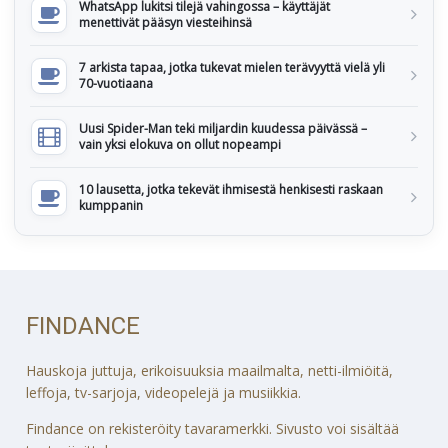
WhatsApp lukitsi tilejä vahingossa – käyttäjät
menettivät pääsyn viesteihinsä
7 arkista tapaa, jotka tukevat mielen terävyyttä vielä yli
70-vuotiaana
Uusi Spider-Man teki miljardin kuudessa päivässä –
vain yksi elokuva on ollut nopeampi
10 lausetta, jotka tekevät ihmisestä henkisesti raskaan
kumppanin
FINDANCE
Hauskoja juttuja, erikoisuuksia maailmalta, netti-ilmiöitä,
leffoja, tv-sarjoja, videopelejä ja musiikkia.
Findance on rekisteröity tavaramerkki. Sivusto voi sisältää