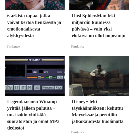
6 arkista tapaa, jotka
Uusi Spider-Man teki
voivat kertoa henkisestä ja
miljardin kuudessa
emotionaalisesta
päivässä – vain yksi
älykkyydestä
elokuva on ollut nopeampi
Findance
Findance
Legendaarinen Winamp
Disney+ teki
yrittää jälleen paluuta –
täyskäännöksen: kehuttu
uusi soitin yhdistää
Marvel-sarja peruttiin
suoratoiston ja omat MP3-
jatkokaudesta huolimatta
tiedostot
Findance