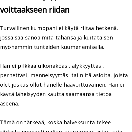
voittaakseen riidan
Turvallinen kumppani ei käytä riitaa hetkenä,
jossa saa sanoa mitä tahansa ja kuitata sen
myöhemmin tunteiden kuumenemisella.
Hän ei pilkkaa ulkonäköäsi, älykkyyttäsi,
perhettäsi, menneisyyttäsi tai niitä asioita, joista
olet joskus ollut hänelle haavoittuvainen. Hän ei
käytä läheisyyden kautta saamaansa tietoa
aseena.
Tämä on tärkeää, koska halveksunta tekee
riidasta nopeasti paljon suuremman asian kuin