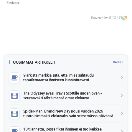
Findance
Powered by HIGH.FI
UUSIMMAT ARTIKKELIT
KAIKKI
9 arkista merkkiä siitä, ettei mies suhtaudu
tapailemaansa ihmiseen kunnioittavasti
The Odyssey avasi Travis Scottille uuden oven –
seuraavaksi tähtäimessä omat elokuvat
Spider-Man: Brand New Day nousi vuoden 2026
tuottoisimmaksi elokuvaksi vain seitsemässä päivässä
10 tilannetta, joissa fiksu ihminen ei tuo kaikkea