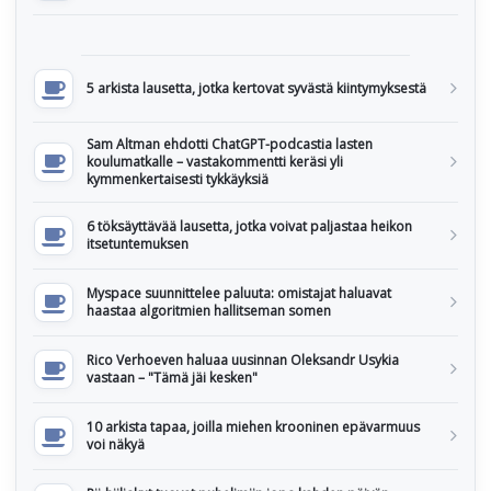
5 arkista lausetta, jotka kertovat syvästä kiintymyksestä
Sam Altman ehdotti ChatGPT-podcastia lasten
koulumatkalle – vastakommentti keräsi yli
kymmenkertaisesti tykkäyksiä
6 töksäyttävää lausetta, jotka voivat paljastaa heikon
itsetuntemuksen
Myspace suunnittelee paluuta: omistajat haluavat
haastaa algoritmien hallitseman somen
Rico Verhoeven haluaa uusinnan Oleksandr Usykia
vastaan – "Tämä jäi kesken"
10 arkista tapaa, joilla miehen krooninen epävarmuus
voi näkyä