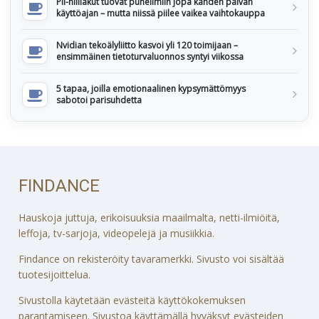
Pii-hiiliakut tuovat puhelimiin jopa kahden päivän
käyttöajan – mutta niissä piilee vaikea vaihtokauppa
Nvidian tekoälyliitto kasvoi yli 120 toimijaan –
ensimmäinen tietoturvaluonnos syntyi viikossa
5 tapaa, joilla emotionaalinen kypsymättömyys
sabotoi parisuhdetta
FINDANCE
Hauskoja juttuja, erikoisuuksia maailmalta, netti-ilmiöitä,
leffoja, tv-sarjoja, videopelejä ja musiikkia.
Findance on rekisteröity tavaramerkki. Sivusto voi sisältää
tuotesijoittelua.
Sivustolla käytetään evästeitä käyttökokemuksen
parantamiseen. Sivustoa käyttämällä hyväksyt evästeiden