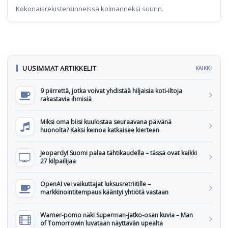
Kokonaisrekisteröinneissä kolmanneksi suurin.
UUSIMMAT ARTIKKELIT
KAIKKI
9 piirrettä, jotka voivat yhdistää hiljaisia koti-iltoja
rakastavia ihmisiä
Miksi oma biisi kuulostaa seuraavana päivänä
huonolta? Kaksi keinoa katkaisee kierteen
Jeopardy! Suomi palaa tähtikaudella – tässä ovat kaikki
27 kilpailijaa
OpenAI vei vaikuttajat luksusretriitille –
markkinointitempaus kääntyi yhtiötä vastaan
Warner-pomo näki Superman-jatko-osan kuvia – Man
of Tomorrowin luvataan näyttävän upealta