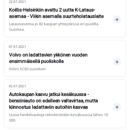
22.07.2021
Koillis-Helsinkiin avattu 2 uutta K-Lataus-
asemaa - Viikin asemalla suurteholatauslaite
Latausasemia jo 82 kaupan yhteydessä eri puolilla
Suomea.
07.07.2021
Volvo on ladattavien ykkönen vuoden
ensimmäisellä puoliskolla
Volvo XC60 suosituin.
02.07.2021
Autokaupan kasvu jatkui kesäkuussa -
bensiiniauto on edelleen valtavirtaa, mutta
kiinnostus ladattaviin autoihin kasvaa
Uusia henkilöautoja rekisteröintiin kesäkuussa lähes 10
000.