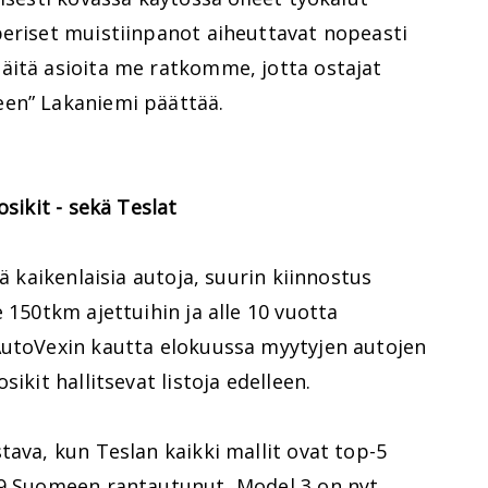
periset muistiinpanot aiheuttavat nopeasti
äitä asioita me ratkomme, jotta ostajat
een” Lakaniemi päättää.
osikit - sekä Teslat
lä kaikenlaisia autoja, suurin kiinnostus
 150tkm ajettuihin ja alle 10 vuotta
AutoVexin kautta elokuussa myytyjen autojen
ikit hallitsevat listoja edelleen.
tava, kun Teslan kaikki mallit ovat top-5
19 Suomeen rantautunut, Model 3 on nyt