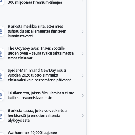
300 miljoonaa Premium-tilaajaa
9 arkista merkkiä siitä, ettei mies
suhtaudu tapailemaansa ihmiseen
kunnioittavasti
The Odyssey avasi Travis Scottille
uuden oven – seuraavaksi tähtäimessä
omat elokuvat
Spider-Man: Brand New Day nousi
vuoden 2026 tuottoisimmaksi
elokuvaksi vain seitsemässä päivässä
10 tilannetta, joissa fiksu ihminen ei tuo
kaikkea osaamistaan esiin
6 arkista tapaa, jotka voivat kertoa
henkisestä ja emotionaalisesta
älykkyydestä
Warhammer 40,000 laajenee