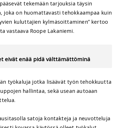
 pääsevät tekemään tarjouksia täysin
sta, joka on huomattavasti tehokkaampaa kuin
yvien kuluttajien kylmäsoittaminen” kertoo
sta vastaava Roope Lakaniemi.
ret eivät enää pidä välttämättöminä
ään työkaluja jotka lisäävät työn tehokkuutta
auppojen hallintaa, sekä usean autoaan
telua.
ausitasolla satoja kontakteja ja neuvotteluja
isesti kovassa käytössä olleet työkalut