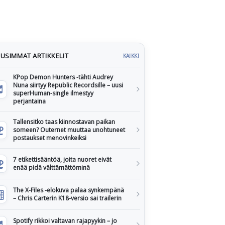
USIMMAT ARTIKKELIT
KAIKKI
KPop Demon Hunters -tähti Audrey
Nuna siirtyy Republic Recordsille – uusi
superHuman-single ilmestyy
perjantaina
Tallensitko taas kiinnostavan paikan
someen? Outernet muuttaa unohtuneet
postaukset menovinkeiksi
7 etikettisääntöä, joita nuoret eivät
enää pidä välttämättöminä
The X-Files -elokuva palaa synkempänä
– Chris Carterin K18-versio sai trailerin
Spotify rikkoi valtavan rajapyykin – jo