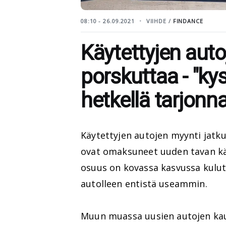
08:10 - 26.09.2021
VIIHDE /
FINDANCE
Käytettyjen aut
porskuttaa - "kys
hetkellä tarjonn
Käytettyjen autojen myynti jatku
ovat omaksuneet uuden tavan kä
osuus on kovassa kasvussa kulut
autolleen entistä useammin.
Muun muassa uusien autojen kau