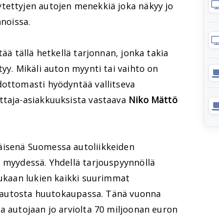
tettyjen autojen menekkiä joka näkyy jo
nnoissa.
tää tällä hetkellä tarjonnan, jonka takia
tyy. Mikäli auton myynti tai vaihto on
dottomasti hyödyntää vallitseva
ttaja-asiakkuuksista vastaava
Niko Mättö
äisenä Suomessa autoliikkeiden
a myydessä. Yhdellä tarjouspyynnöllä
mukaan lukien kaikki suurimmat
at autosta huutokaupassa. Tänä vuonna
a autojaan jo arviolta 70 miljoonan euron