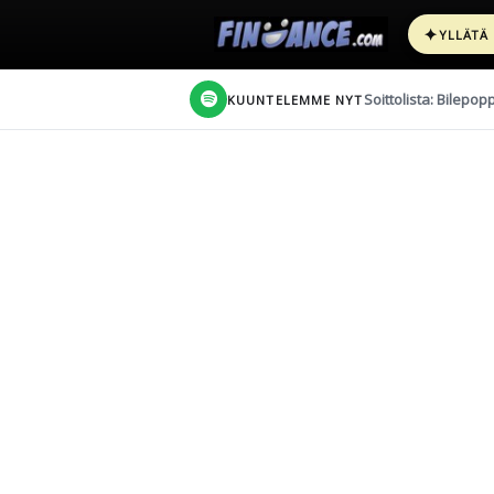
✦
YLLÄTÄ
Soittolista: Bilepop
KUUNTELEMME NYT