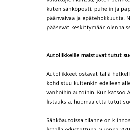
kuten sähköposti, puhelin ja pa
päänvaivaa ja epätehokkuutta. N
pääsevät keskittymään olennais
Autoliikkeille maistuvat tutut su
Autoliikkeet ostavat tällä hetkel
kohdistuu kuitenkin edelleen alle
vanhoihin autoihin. Kun katsoo 
listauksia, huomaa että tutut suos
Sähköautoissa tilanne on kiinnos
listalla edustettuna. Vuonna 20