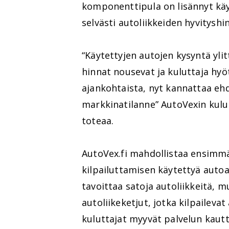
komponenttipula on lisännyt käy
selvästi autoliikkeiden hyvityshi
“Käytettyjen autojen kysyntä ylit
hinnat nousevat ja kuluttaja hyö
ajankohtaista, nyt kannattaa eh
markkinatilanne” AutoVexin kulu
toteaa.
AutoVex.fi mahdollistaa ensimm
kilpailuttamisen käytettyä auto
tavoittaa satoja autoliikkeitä, 
autoliikeketjut, jotka kilpailev
kuluttajat myyvät palvelun kautt