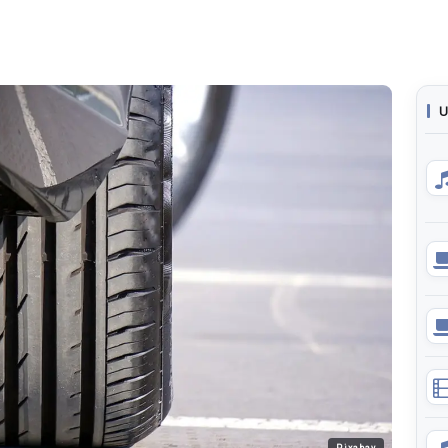
U
Pixabay