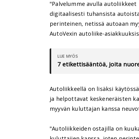
"Palvelumme avulla autoliikkeet
digitaalisesti tuhansista autoi
perinteinen, netissä autoaan my
AutoVexin autoliike-asiakkuuksi
LUE MYÖS
7 etikettisääntöä, joita nuo
Autoliikkeellä on lisäksi käytöss
ja helpottavat keskeneräisten k
myyvän kuluttajan kanssa neuvot
"Autoliikkeiden ostajilla on kuuk
kuluttajien kanssa, joten perinte