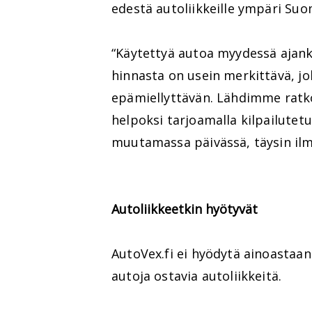
edestä autoliikkeille ympäri Su
“Käytettyä autoa myydessä ajan
hinnasta on usein merkittävä, j
epämiellyttävän. Lähdimme ratk
helpoksi tarjoamalla kilpailutet
muutamassa päivässä, täysin ilm
Autoliikkeetkin hyötyvät
AutoVex.fi ei hyödytä ainoastaa
autoja ostavia autoliikkeitä.