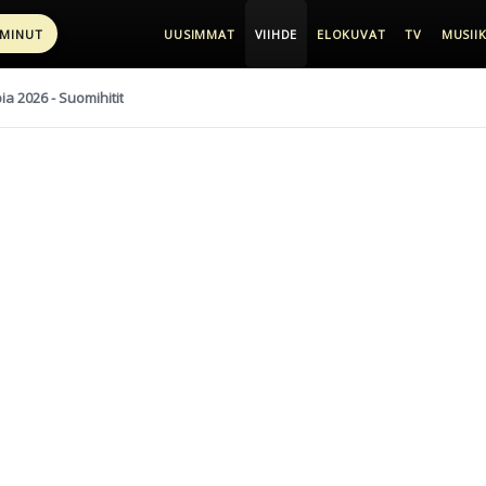
 MINUT
UUSIMMAT
VIIHDE
ELOKUVAT
TV
MUSIIK
pia 2026 - Suomihitit