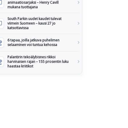
animaatiosarjaksi – Henry Cavill
mukana tuottajana
South Parkin uudet kaudet tulevat
viimein Suomeen – kausi 27 jo
katsottavissa
6 tapaa, joilla jatkuva puhelimen
selaaminen voi tuntua kehossa
Palantirin tekoälybisnes rikkoi
harvinaisen rajan – 155 prosentin luku
haastaa kriitikot