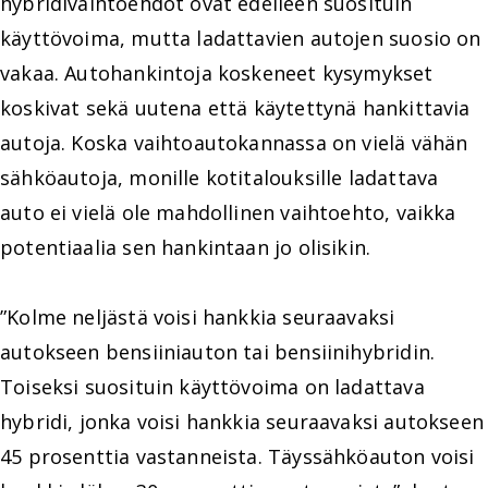
hybridivaihtoehdot ovat edelleen suosituin
käyttövoima, mutta ladattavien autojen suosio on
vakaa. Autohankintoja koskeneet kysymykset
koskivat sekä uutena että käytettynä hankittavia
autoja. Koska vaihtoautokannassa on vielä vähän
sähköautoja, monille kotitalouksille ladattava
auto ei vielä ole mahdollinen vaihtoehto, vaikka
potentiaalia sen hankintaan jo olisikin.
”Kolme neljästä voisi hankkia seuraavaksi
autokseen bensiiniauton tai bensiinihybridin.
Toiseksi suosituin käyttövoima on ladattava
hybridi, jonka voisi hankkia seuraavaksi autokseen
45 prosenttia vastanneista. Täyssähköauton voisi