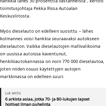
hankkia lähes 30 prosenttia vastanneista”, kertoo
toimitusjohtaja Pekka Rissa Autoalan
Keskusliitosta.
Myös dieselauto on edelleen suosittu – lähes
kolmannes voisi hankkia seuraavaksi autokseen
dieselauton. Vaikka dieselautojen mallivalikoima
on uusissa autoissa kaventunut,
henkilöautokannassa on noin 770 000 dieselautoa,
joten niiden osuus käytettyjen autojen
markkinassa on edelleen suuri.
LUE MYÖS
6 arkista asiaa, jotka 70- ja 80-lukujen lapset
hoitivat ilman puhelinta