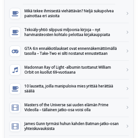
Mikä tekee ihmisestä viehättävän? Neljä sukupolvea
painottaa eri asioita
Tekoäly-yhtiö silppusi miljoonia kirjoja – nyt
harvinaisteosten kohtalo pelottaa kirjakauppiaita
GTA 6:n ennakkotilaukset ovat ennennäkemättömällä
tasolla – Take-Two ei silti nostanut ennustettaan
Madonnan Ray of Light -albumin tuottanut William
Orbit on kuollut 69-vuotiaana
10 lausetta, joilla manipuloiva mies yrittää herättää
sääliä
Masters of the Universe sai uuden elämän Prime
Videolla – tällainen jatko-osa voisi olla
James Gunn tyrmäsi huhun kahden Batman-jatko-osan
yhteiskuvauksista