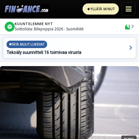
✦
YLLÄTÄ MINUT
KUUNTELEMME NYT
Soittolista: Bilepoppia 2026 - Suomihitit
TÄTÄ MUUT LUKEVAT
Tekoäly suunnitteli 16 toimivaa virusta
Pixabay