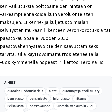
sen vaikutuksia polttoaineiden hintaan on
vaikeampi ennakoida kuin veroluonteisten
maksujen. Liikenne- ja kuljetustoimialan
selvitysten mukaan liikenteen veronkorotuksia tai
päästökauppaa ei vuoden 2030
päästövähennystavoitteiden saavuttamiseksi
tarvita, sillä käyttövoimamurros etenee tällä
vuosikymmenellä nopeasti ”, kertoo Tero Kallio.
AIHEET
Autoalan Tiedotuskeskus
autot
Autotuojat ja -teollisuus ry
bensa-auto
bensiiniauto
hybridiauto
liikenne
Pekka Rissa
päästökauppa
Suomalaisten autoilu 2021