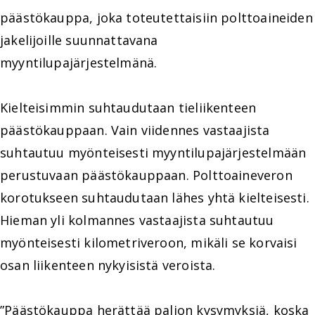
päästökauppa, joka toteutettaisiin polttoaineiden
jakelijoille suunnattavana
myyntilupajärjestelmänä.
Kielteisimmin suhtaudutaan tieliikenteen
päästökauppaan. Vain viidennes vastaajista
suhtautuu myönteisesti myyntilupajärjestelmään
perustuvaan päästökauppaan. Polttoaineveron
korotukseen suhtaudutaan lähes yhtä kielteisesti.
Hieman yli kolmannes vastaajista suhtautuu
myönteisesti kilometriveroon, mikäli se korvaisi
osan liikenteen nykyisistä veroista.
”Päästökauppa herättää paljon kysymyksiä, koska