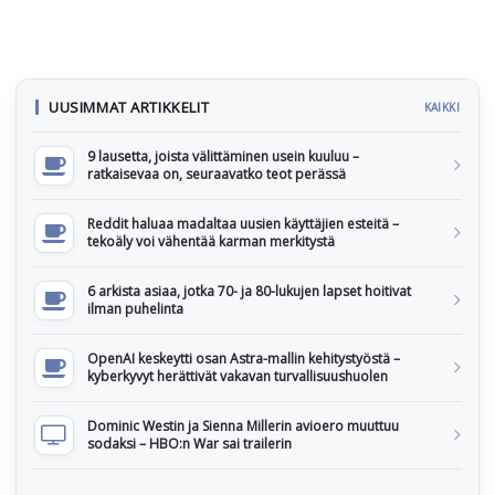
UUSIMMAT ARTIKKELIT
KAIKKI
9 lausetta, joista välittäminen usein kuuluu –
ratkaisevaa on, seuraavatko teot perässä
Reddit haluaa madaltaa uusien käyttäjien esteitä –
tekoäly voi vähentää karman merkitystä
6 arkista asiaa, jotka 70- ja 80-lukujen lapset hoitivat
ilman puhelinta
OpenAI keskeytti osan Astra-mallin kehitystyöstä –
kyberkyvyt herättivät vakavan turvallisuushuolen
Dominic Westin ja Sienna Millerin avioero muuttuu
sodaksi – HBO:n War sai trailerin