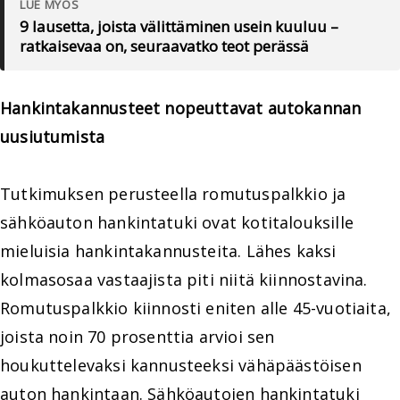
LUE MYÖS
9 lausetta, joista välittäminen usein kuuluu –
ratkaisevaa on, seuraavatko teot perässä
Hankintakannusteet nopeuttavat autokannan
uusiutumista
Tutkimuksen perusteella romutuspalkkio ja
sähköauton hankintatuki ovat kotitalouksille
mieluisia hankintakannusteita. Lähes kaksi
kolmasosaa vastaajista piti niitä kiinnostavina.
Romutuspalkkio kiinnosti eniten alle 45-vuotiaita,
joista noin 70 prosenttia arvioi sen
houkuttelevaksi kannusteeksi vähäpäästöisen
auton hankintaan. Sähköautojen hankintatuki