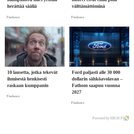
herättää sääliä
välttämättöminä
Findance
Findance
10 lausetta, jotka tekevät
Ford paljasti alle 30 000
ihmisestä henkisesti
dollarin sähköavolavan –
raskaan kumppanin
Fathom saapuu vuonna
2027
Findance
Findance
Powered by HIGH.FI