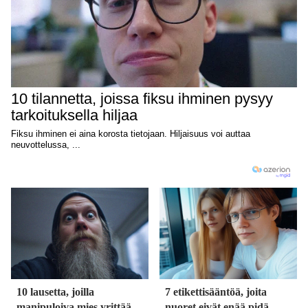
10 lausetta, joilla
7 etikettisääntöä, joita
manipuloiva mies yrittää
nuoret eivät enää pidä