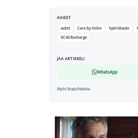
AIHEET
autot
Care by Volvo
hybridiauto
XC40 Recharge
JAA ARTIKKELI
WhatsApp
Myös Snapchatissa