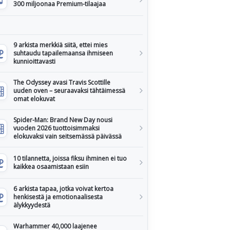
300 miljoonaa Premium-tilaajaa
9 arkista merkkiä siitä, ettei mies
suhtaudu tapailemaansa ihmiseen
kunnioittavasti
The Odyssey avasi Travis Scottille
uuden oven – seuraavaksi tähtäimessä
omat elokuvat
Spider-Man: Brand New Day nousi
vuoden 2026 tuottoisimmaksi
elokuvaksi vain seitsemässä päivässä
10 tilannetta, joissa fiksu ihminen ei tuo
kaikkea osaamistaan esiin
6 arkista tapaa, jotka voivat kertoa
henkisestä ja emotionaalisesta
älykkyydestä
Warhammer 40,000 laajenee