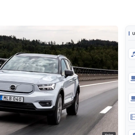
U
Volvo