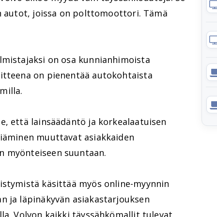
n autot, joissa on polttomoottori. Tämä
lmistajaksi on osa kunnianhimoista
itteena on pienentää autokohtaista
milla.
e, että lainsäädäntö ja korkealaatuisen
viäminen muuttavat asiakkaiden
n myönteiseen suuntaan.
istymistä käsittää myös online-myynnin
n ja läpinäkyvän asiakastarjouksen
la. Volvon kaikki täyssähkömallit tulevat