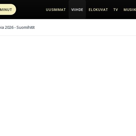
 MINUT
UUSIMMAT
VIIHDE
ELOKUVAT
TV
MUSIIK
pia 2026 - Suomihitit