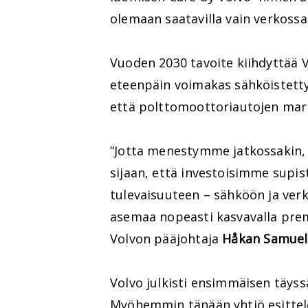
olemaan saatavilla vain verkossa
Vuoden 2030 tavoite kiihdyttää V
eteenpäin voimakas sähköistettyj
että polttomoottoriautojen mar
“Jotta menestymme jatkossakin,
sijaan, että investoisimme supis
tulevaisuuteen – sähköön ja ve
asemaa nopeasti kasvavalla pre
Volvon pääjohtaja
Håkan Samuel
Volvo julkisti ensimmäisen täys
Myöhemmin tänään yhtiö esittele