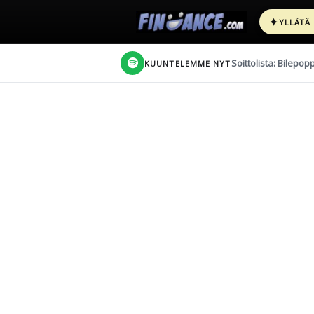
✦
YLLÄTÄ
Soittolista: Bilepop
KUUNTELEMME NYT