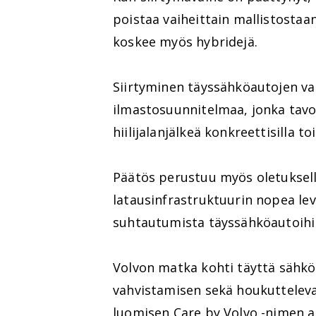
poistaa vaiheittain mallistostaa
koskee myös hybridejä.
Siirtyminen täyssähköautojen va
ilmastosuunnitelmaa, jonka tavo
hiilijalanjälkeä konkreettisilla toi
Päätös perustuu myös oletuksell
latausinfrastruktuurin nopea le
suhtautumista täyssähköautoihi
Volvon matka kohti täyttä sähkö
vahvistamisen sekä houkutteleva
luomisen Care by Volvo -nimen al