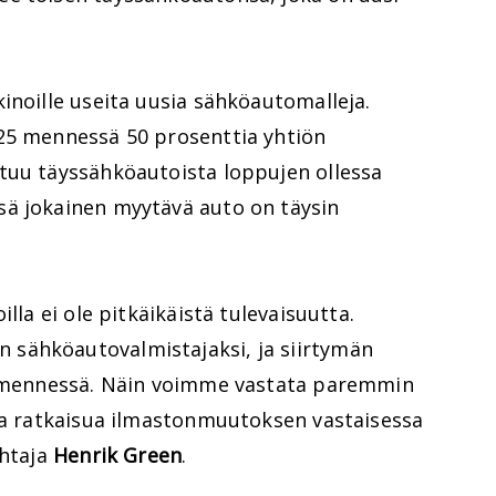
inoille useita uusia sähköautomalleja.
25 mennessä 50 prosenttia yhtiön
tuu täyssähköautoista loppujen ollessa
ä jokainen myytävä auto on täysin
lla ei ole pitkäikäistä tulevaisuutta.
sähköautovalmistajaksi, ja siirtymän
30 mennessä. Näin voimme vastata paremmin
osa ratkaisua ilmastonmuutoksen vastaisessa
ohtaja
Henrik Green
.