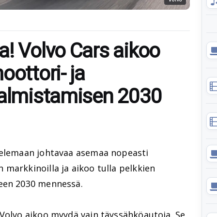
a! Volvo Cars aikoo
oottori- ja
valmistamisen 2030
telemaan johtavaa asemaa nopeasti
markkinoilla ja aikoo tulla pelkkien
teen 2030 mennessä.
 Volvo aikoo myydä vain täyssähköautoja. Se