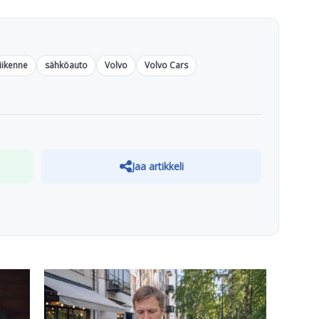
liikenne
sähköauto
Volvo
Volvo Cars
Jaa artikkeli