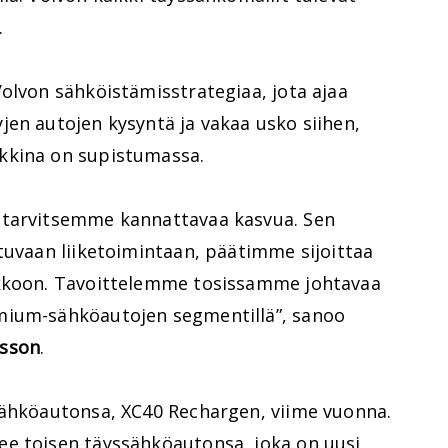
.
olvon sähköistämisstrategiaa, jota ajaa
en autojen kysyntä ja vakaa usko siihen,
kkina on supistumassa.
 tarvitsemme kannattavaa kasvua. Sen
tuvaan liiketoimintaan, päätimme sijoittaa
rkkoon. Tavoittelemme tosissamme johtavaa
mium-sähköautojen segmentillä”, sanoo
sson
.
sähköautonsa, XC40 Rechargen, viime vuonna.
e toisen täyssähköautonsa, joka on uusi