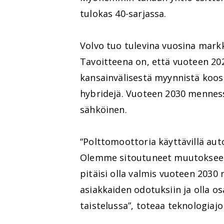
tulokas 40-sarjassa.
Volvo tuo tulevina vuosina markk
Tavoitteena on, että vuoteen 20
kansainvälisestä myynnistä koos
hybridejä. Vuoteen 2030 menness
sähköinen.
“Polttomoottoria käyttävillä autoi
Olemme sitoutuneet muutokseen 
pitäisi olla valmis vuoteen 20
asiakkaiden odotuksiin ja olla 
taistelussa”, toteaa teknologiaj