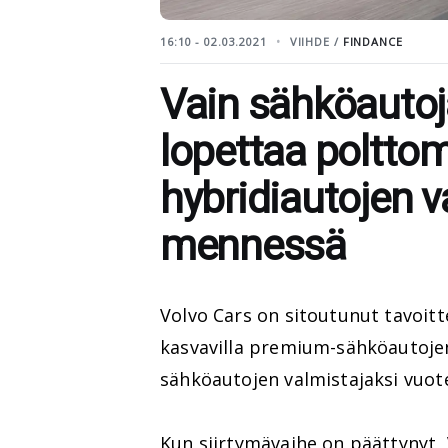
16:10 - 02.03.2021
VIIHDE /
FINDANCE
Vain sähköautoj
lopettaa polttom
hybridiautojen 
mennessä
Volvo Cars on sitoutunut tavoit
kasvavilla premium-sähköautojen 
sähköautojen valmistajaksi vuo
Kun siirtymävaihe on päättynyt,