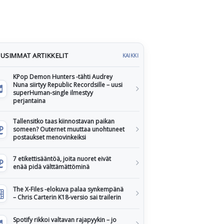
USIMMAT ARTIKKELIT
KAIKKI
KPop Demon Hunters -tähti Audrey
Nuna siirtyy Republic Recordsille – uusi
superHuman-single ilmestyy
perjantaina
Tallensitko taas kiinnostavan paikan
someen? Outernet muuttaa unohtuneet
postaukset menovinkeiksi
7 etikettisääntöä, joita nuoret eivät
enää pidä välttämättöminä
The X-Files -elokuva palaa synkempänä
– Chris Carterin K18-versio sai trailerin
Spotify rikkoi valtavan rajapyykin – jo