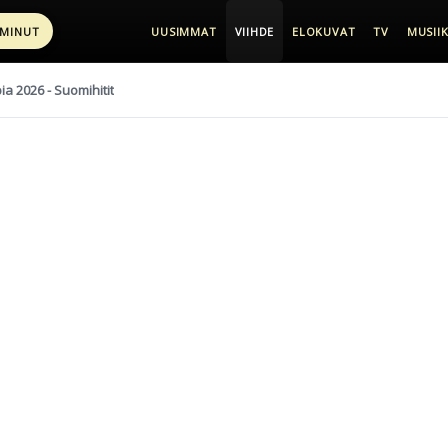
 MINUT
UUSIMMAT
VIIHDE
ELOKUVAT
TV
MUSIIK
pia 2026 - Suomihitit