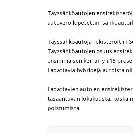
Täyssähköautojen ensirekisteröi
autovero lopetettiin sähköautoil
Täyssähköautoja rekisteröitiin 
Täyssähköautojen osuus ensireki
ensimmäisen kerran yli 15 prosen
Ladattavia hybridejä autoista oli
Ladattavien autojen ensirekiste
tasaantuvan lokakuusta, koska 
poistumista.