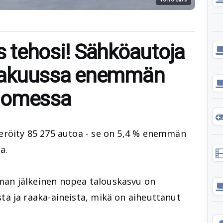
 tehosi! Sähköautoja
lokakuussa enemmän
uomessa
eröity 85 275 autoa - se on 5,4 % enemmän
a.
an jälkeinen nopea talouskasvu on
a ja raaka-aineista, mikä on aiheuttanut