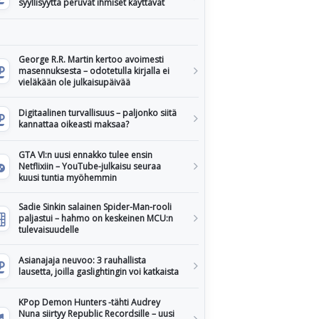
syyllisyyttä peruvat ihmiset käyttävät
George R.R. Martin kertoo avoimesti
masennuksesta – odotetulla kirjalla ei
vieläkään ole julkaisupäivää
Digitaalinen turvallisuus – paljonko siitä
kannattaa oikeasti maksaa?
GTA VI:n uusi ennakko tulee ensin
Netflixiin – YouTube-julkaisu seuraa
kuusi tuntia myöhemmin
Sadie Sinkin salainen Spider-Man-rooli
paljastui – hahmo on keskeinen MCU:n
tulevaisuudelle
Asianajaja neuvoo: 3 rauhallista
lausetta, joilla gaslightingin voi katkaista
KPop Demon Hunters -tähti Audrey
Nuna siirtyy Republic Recordsille – uusi