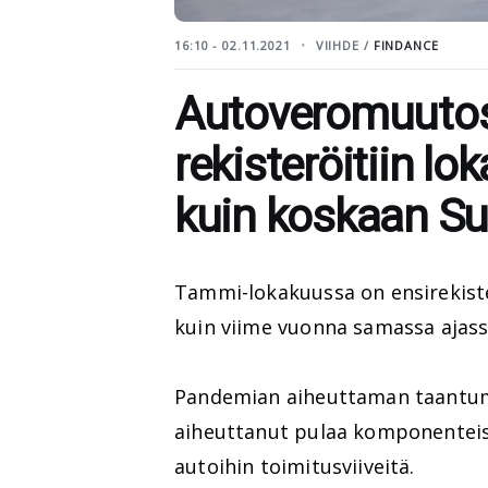
16:10 - 02.11.2021
VIIHDE /
FINDANCE
Autoveromuutos
rekisteröitiin 
kuin koskaan S
Tammi-lokakuussa on ensirekist
kuin viime vuonna samassa ajass
Pandemian aiheuttaman taantum
aiheuttanut pulaa komponenteist
autoihin toimitusviiveitä.