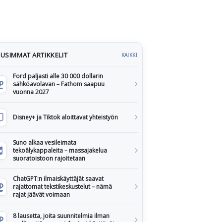
USIMMAT ARTIKKELIT
KAIKKI
Ford paljasti alle 30 000 dollarin
sähköavolavan – Fathom saapuu
vuonna 2027
Disney+ ja Tiktok aloittavat yhteistyön
Suno alkaa vesileimata
tekoälykappaleita – massajakelua
suoratoistoon rajoitetaan
ChatGPT:n ilmaiskäyttäjät saavat
rajattomat tekstikeskustelut – nämä
rajat jäävät voimaan
8 lausetta, joita suunnitelmia ilman