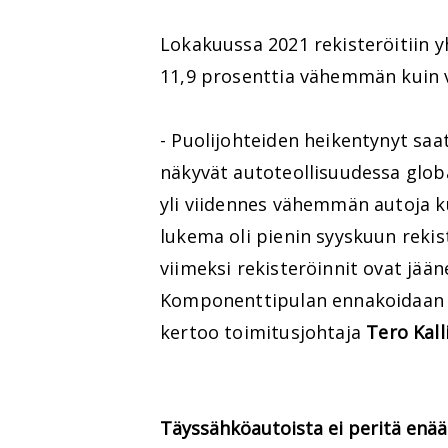
Lokakuussa 2021 rekisteröitiin 
11,9 prosenttia vähemmän kuin 
- Puolijohteiden heikentynyt saa
näkyvät autoteollisuudessa globa
yli viidennes vähemmän autoja k
lukema oli pienin syyskuun rekis
viimeksi rekisteröinnit ovat jää
Komponenttipulan ennakoidaan l
kertoo toimitusjohtaja
Tero Kall
Täyssähköautoista ei peritä enää