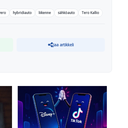
vero
hybridiauto
liikenne
sähköauto
Tero Kallio
Jaa artikkeli