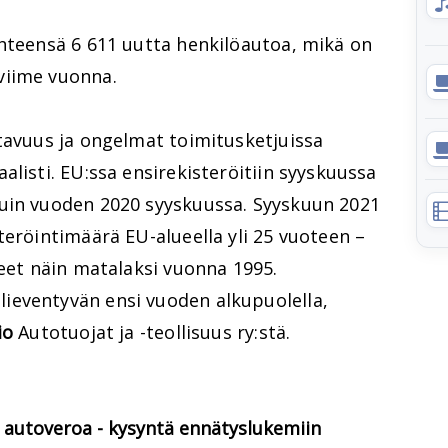
yhteensä 6 611 uutta henkilöautoa, mikä on
viime vuonna.
tavuus ja ongelmat toimitusketjuissa
alisti. EU:ssa ensirekisteröitiin syyskuussa
uin vuoden 2020 syyskuussa. Syyskuun 2021
teröintimäärä EU-alueella yli 25 vuoteen –
neet näin matalaksi vuonna 1995.
ieventyvän ensi vuoden alkupuolella,
io
Autotuojat ja -teollisuus ry:stä.
 autoveroa - kysyntä ennätyslukemiin