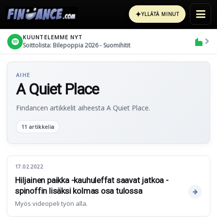
✦
YLLÄTÄ MINUT
KUUNTELEMME NYT
Soittolista: Bilepoppia 2026 - Suomihitit
AIHE
A Quiet Place
Findancen artikkelit aiheesta A Quiet Place.
11 artikkelia
17.02.2022
Hiljainen paikka -kauhuleffat saavat jatkoa -
spinoffin lisäksi kolmas osa tulossa
Myös videopeli työn alla.