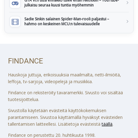
GTA VI:n uusi ennakko tulee ensin Netflixiin – YouTube-
julkaisu seuraa kuusi tuntia myöhemmin
Sadie Sinkin salainen Spider-Man-rooli paljastui –
hahmo on keskeinen MCU:n tulevaisuudelle
FINDANCE
Hauskoja juttuja, erikoisuuksia maailmalta, netti-ilmiöitä,
leffoja, tv-sarjoja, videopelejä ja musiikkia.
Findance on rekisteröity tavaramerkki. Sivusto voi sisältää
tuotesijoittelua.
Sivustolla käytetään evästeitä käyttökokemuksen
parantamiseen. Sivustoa käyttämällä hyväksyt evästeiden
tallentamisen laitteellesi. Lisätietoja evästeistä
täällä
.
Findance on perustettu 20. huhtikuuta 1998.