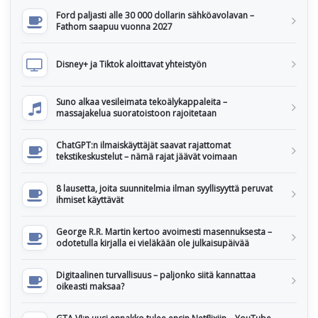
Ford paljasti alle 30 000 dollarin sähköavolavan –
Fathom saapuu vuonna 2027
Disney+ ja Tiktok aloittavat yhteistyön
Suno alkaa vesileimata tekoälykappaleita –
massajakelua suoratoistoon rajoitetaan
ChatGPT:n ilmaiskäyttäjät saavat rajattomat
tekstikeskustelut – nämä rajat jäävät voimaan
8 lausetta, joita suunnitelmia ilman syyllisyyttä peruvat
ihmiset käyttävät
George R.R. Martin kertoo avoimesti masennuksesta –
odotetulla kirjalla ei vieläkään ole julkaisupäivää
Digitaalinen turvallisuus – paljonko siitä kannattaa
oikeasti maksaa?