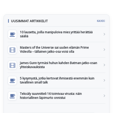
UUSIMMAT ARTIKKELIT
KAIKKI
10 lausetta, joilla manipuloiva mies yrittää herättää
sääliä
Masters of the Universe sai uuden elämän Prime
Videolla – tällainen jatko-osa voisi olla
James Gunn tyrmäsi huhun kahden Batman-jatko-osan
yhteiskuvauksista
5 kysymystä, jotka kertovat ihmisestä enemmän kuin
tavallinen small talk
Tekoäly suunnitteli 16 toimivaa virusta: näin
historiallinen läpimurto onnistui