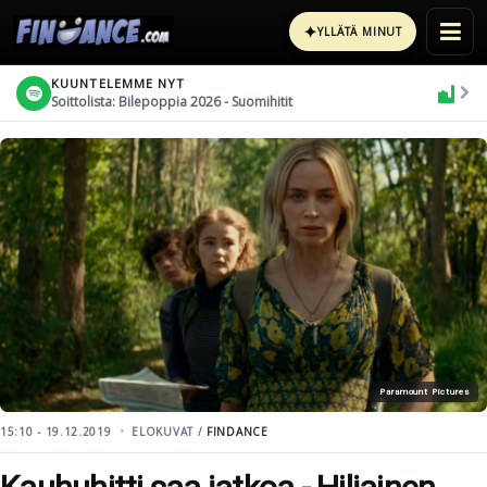
✦
YLLÄTÄ MINUT
KUUNTELEMME NYT
Soittolista: Bilepoppia 2026 - Suomihitit
Paramount Pictures
15:10 - 19.12.2019
ELOKUVAT /
FINDANCE