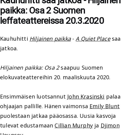
Kauhuhitti saa jatkoa - Hiljainen
paikka: Osa 2 Suomen
leffateattereissa 20.3.2020
Kauhuhitti
Hiljainen paikka
-
A Quiet Place
saa
jatkoa.
Hiljainen paikka: Osa 2
saapuu Suomen
elokuvateattereihin 20. maaliskuuta 2020.
Ensimmäisen luotsannut
John Krasinski
palaa
ohjaajan pallille. Hänen vaimonsa
Emily Blunt
puolestaan jatkaa pääosassa. Uusia kasvoja
tulevat edustamaan
Cillian Murphy
ja
Djimon