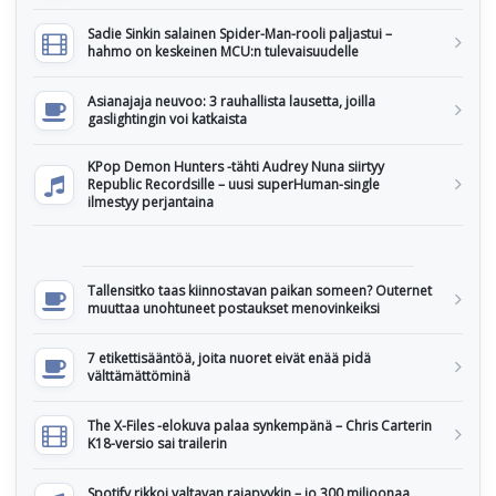
Sadie Sinkin salainen Spider-Man-rooli paljastui –
hahmo on keskeinen MCU:n tulevaisuudelle
Asianajaja neuvoo: 3 rauhallista lausetta, joilla
gaslightingin voi katkaista
KPop Demon Hunters -tähti Audrey Nuna siirtyy
Republic Recordsille – uusi superHuman-single
ilmestyy perjantaina
Tallensitko taas kiinnostavan paikan someen? Outernet
muuttaa unohtuneet postaukset menovinkeiksi
7 etikettisääntöä, joita nuoret eivät enää pidä
välttämättöminä
The X-Files -elokuva palaa synkempänä – Chris Carterin
K18-versio sai trailerin
Spotify rikkoi valtavan rajapyykin – jo 300 miljoonaa