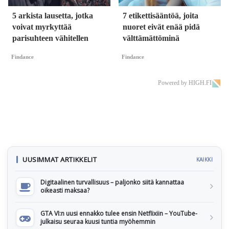
5 arkista lausetta, jotka
7 etikettisääntöä, joita
voivat myrkyttää
nuoret eivät enää pidä
parisuhteen vähitellen
välttämättöminä
Findance
Findance
Powered by HIGH.FI
UUSIMMAT ARTIKKELIT
KAIKKI
Digitaalinen turvallisuus – paljonko siitä kannattaa
oikeasti maksaa?
GTA VI:n uusi ennakko tulee ensin Netflixiin – YouTube-
julkaisu seuraa kuusi tuntia myöhemmin