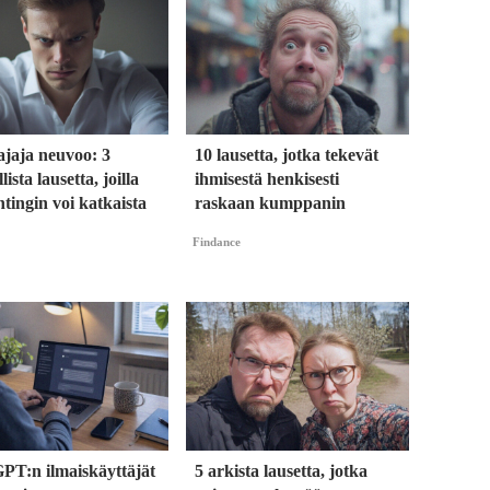
ajaja neuvoo: 3
10 lausetta, jotka tekevät
lista lausetta, joilla
ihmisestä henkisesti
htingin voi katkaista
raskaan kumppanin
Findance
PT:n ilmaiskäyttäjät
5 arkista lausetta, jotka