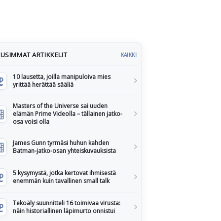
USIMMAT ARTIKKELIT
KAIKKI
10 lausetta, joilla manipuloiva mies
yrittää herättää sääliä
Masters of the Universe sai uuden
elämän Prime Videolla – tällainen jatko-
osa voisi olla
James Gunn tyrmäsi huhun kahden
Batman-jatko-osan yhteiskuvauksista
5 kysymystä, jotka kertovat ihmisestä
enemmän kuin tavallinen small talk
Tekoäly suunnitteli 16 toimivaa virusta:
näin historiallinen läpimurto onnistui