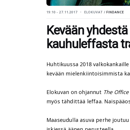
19:10 - 27.11.2017
ELOKUVAT /
FINDANCE
Kevään yhdestä
kauhuleffasta tra
Huhtikuussa 2018 valkokankaill
kevään mielenkiintoisimmista ka
Elokuvan on ohjannut
The Office 
myös tähdittää leffaa. Naispää
Maaseudulla asuva perhe joutuu 
iskiessä äänen perusteella.