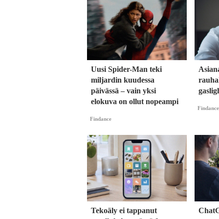
Uusi Spider-Man teki
Asian
miljardin kuudessa
rauhal
päivässä – vain yksi
gaslig
elokuva on ollut nopeampi
Findance
Findance
Tekoäly ei tappanut
ChatG