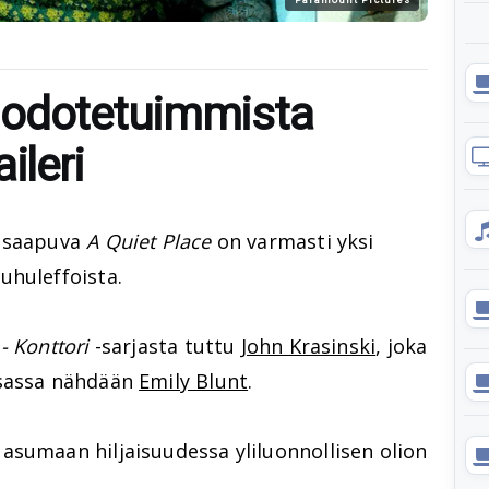
 odotetuimmista
ileri
e saapuva
A Quiet Place
on varmasti yksi
uhuleffoista.
- Konttori
-sarjasta tuttu
John Krasinski
, joka
osassa nähdään
Emily Blunt
.
asumaan hiljaisuudessa yliluonnollisen olion