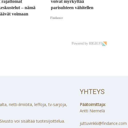
 rajattomat
voivat myrkyttää
keskustelut – nämä
parisuhteen vähitellen
 jäävät voimaan
Findance
Powered by HIGH.FI
YHTEYS
a, netti-ilmiöitä, leffoja, tv-sarjoja,
Päätoimittaja:
Antti Niemelä
ivusto voi sisältää tuotesijoittelua.
juttuvinkki@findance.com