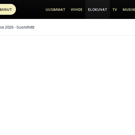
 MINUT
UUSIMMAT
VIIHDE
ELOKUVAT
TV
MUSIIK
pia 2026 - Suomihitit