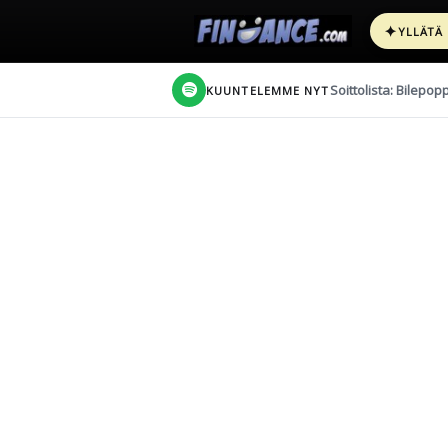
✦
YLLÄTÄ
Soittolista: Bilepop
KUUNTELEMME NYT