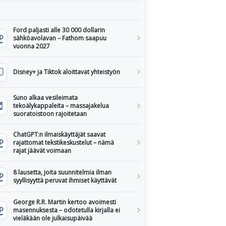
Ford paljasti alle 30 000 dollarin
sähköavolavan – Fathom saapuu
vuonna 2027
Disney+ ja Tiktok aloittavat yhteistyön
Suno alkaa vesileimata
tekoälykappaleita – massajakelua
suoratoistoon rajoitetaan
ChatGPT:n ilmaiskäyttäjät saavat
rajattomat tekstikeskustelut – nämä
rajat jäävät voimaan
8 lausetta, joita suunnitelmia ilman
syyllisyyttä peruvat ihmiset käyttävät
George R.R. Martin kertoo avoimesti
masennuksesta – odotetulla kirjalla ei
vieläkään ole julkaisupäivää