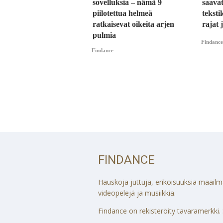
sovelluksia – nämä 9
saavat
piilotettua helmeä
teksti
ratkaisevat oikeita arjen
rajat
pulmia
Findance
Findance
FINDANCE
Hauskoja juttuja, erikoisuuksia maailmalt
videopelejä ja musiikkia.
Findance on rekisteröity tavaramerkki. S