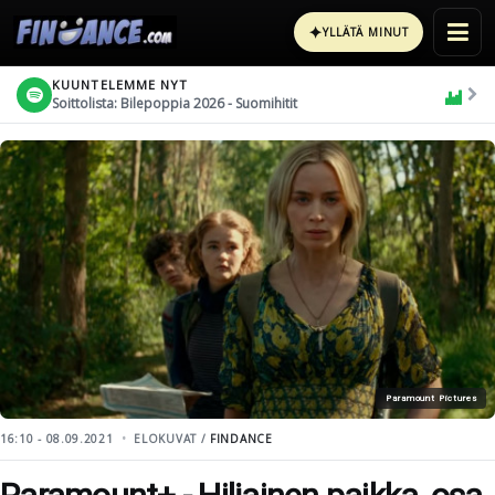
✦
YLLÄTÄ MINUT
KUUNTELEMME NYT
Soittolista: Bilepoppia 2026 - Suomihitit
Paramount Pictures
16:10 - 08.09.2021
ELOKUVAT /
FINDANCE