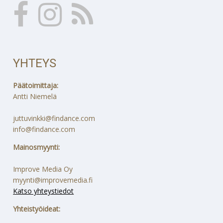
YHTEYS
Päätoimittaja:
Antti Niemelä
juttuvinkki@findance.com
info@findance.com
Mainosmyynti:
Improve Media Oy
myynti@improvemedia.fi
Katso yhteystiedot
Yhteistyöideat: