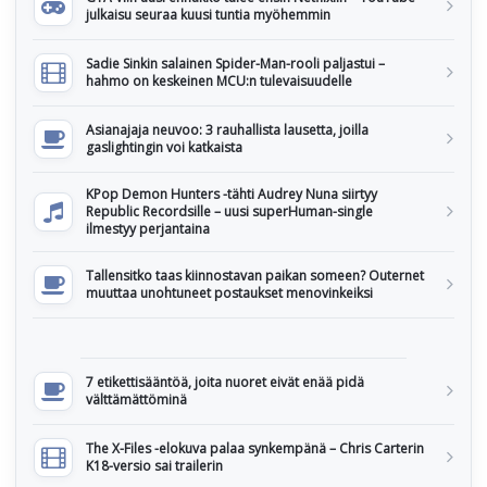
julkaisu seuraa kuusi tuntia myöhemmin
Sadie Sinkin salainen Spider-Man-rooli paljastui –
hahmo on keskeinen MCU:n tulevaisuudelle
Asianajaja neuvoo: 3 rauhallista lausetta, joilla
gaslightingin voi katkaista
KPop Demon Hunters -tähti Audrey Nuna siirtyy
Republic Recordsille – uusi superHuman-single
ilmestyy perjantaina
Tallensitko taas kiinnostavan paikan someen? Outernet
muuttaa unohtuneet postaukset menovinkeiksi
7 etikettisääntöä, joita nuoret eivät enää pidä
välttämättöminä
The X-Files -elokuva palaa synkempänä – Chris Carterin
K18-versio sai trailerin