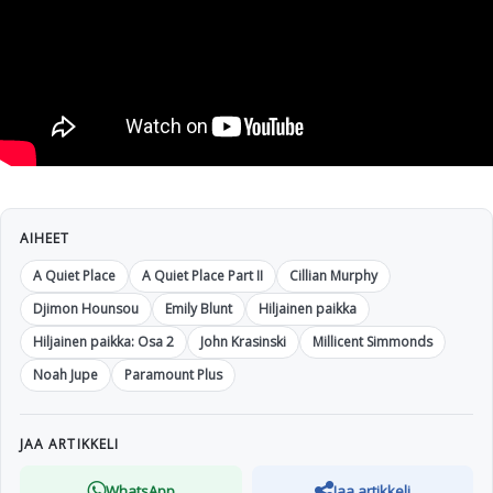
AIHEET
A Quiet Place
A Quiet Place Part II
Cillian Murphy
Djimon Hounsou
Emily Blunt
Hiljainen paikka
Hiljainen paikka: Osa 2
John Krasinski
Millicent Simmonds
Noah Jupe
Paramount Plus
JAA ARTIKKELI
WhatsApp
Jaa artikkeli