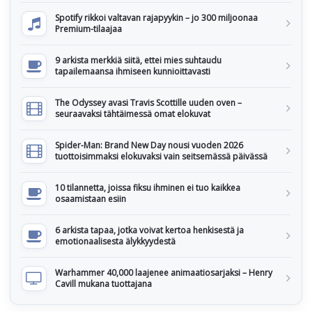
Spotify rikkoi valtavan rajapyykin – jo 300 miljoonaa
Premium-tilaajaa
9 arkista merkkiä siitä, ettei mies suhtaudu
tapailemaansa ihmiseen kunnioittavasti
The Odyssey avasi Travis Scottille uuden oven –
seuraavaksi tähtäimessä omat elokuvat
Spider-Man: Brand New Day nousi vuoden 2026
tuottoisimmaksi elokuvaksi vain seitsemässä päivässä
10 tilannetta, joissa fiksu ihminen ei tuo kaikkea
osaamistaan esiin
6 arkista tapaa, jotka voivat kertoa henkisestä ja
emotionaalisesta älykkyydestä
Warhammer 40,000 laajenee animaatiosarjaksi – Henry
Cavill mukana tuottajana