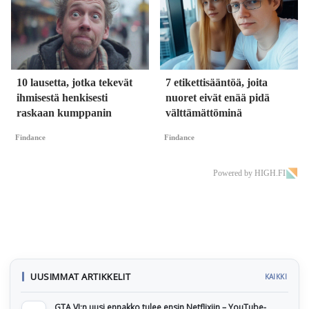
10 lausetta, jotka tekevät
7 etikettisääntöä, joita
ihmisestä henkisesti
nuoret eivät enää pidä
raskaan kumppanin
välttämättöminä
Findance
Findance
Powered by HIGH.FI
UUSIMMAT ARTIKKELIT
KAIKKI
GTA VI:n uusi ennakko tulee ensin Netflixiin – YouTube-