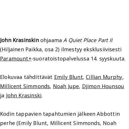
John Krasinskin
ohjaama
A Quiet Place Part II
(Hiljainen Paikka, osa 2) ilmestyy eksklusiivisesti
Paramount+
-suoratoistopalvelussa 14. syyskuuta.
Elokuvaa tähdittävät
Emily Blunt
,
Cillian Murphy
,
Millicent Simmonds
,
Noah Jupe
,
Djimon Hounsou
ja
John Krasinski
.
Kodin tappavien tapahtumien jälkeen Abbottin
perhe (Emily Blunt, Millicent Simmonds, Noah