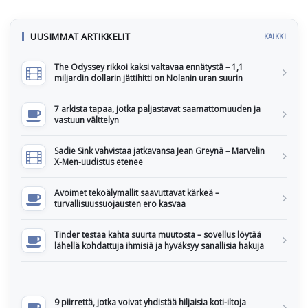
UUSIMMAT ARTIKKELIT
KAIKKI
The Odyssey rikkoi kaksi valtavaa ennätystä – 1,1
miljardin dollarin jättihitti on Nolanin uran suurin
7 arkista tapaa, jotka paljastavat saamattomuuden ja
vastuun välttelyn
Sadie Sink vahvistaa jatkavansa Jean Greynä – Marvelin
X-Men-uudistus etenee
Avoimet tekoälymallit saavuttavat kärkeä –
turvallisuussuojausten ero kasvaa
Tinder testaa kahta suurta muutosta – sovellus löytää
lähellä kohdattuja ihmisiä ja hyväksyy sanallisia hakuja
9 piirrettä, jotka voivat yhdistää hiljaisia koti-iltoja