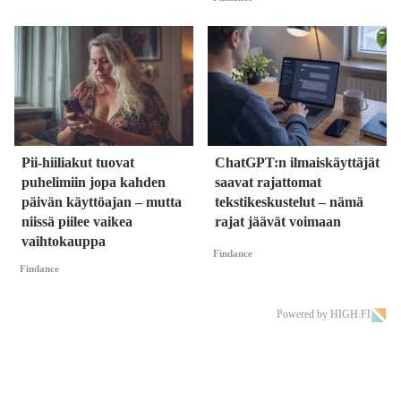
Pii-hiiliakut tuovat
ChatGPT:n ilmaiskäyttäjät
puhelimiin jopa kahden
saavat rajattomat
päivän käyttöajan – mutta
tekstikeskustelut – nämä
niissä piilee vaikea
rajat jäävät voimaan
vaihtokauppa
Findance
Findance
Powered by HIGH.FI