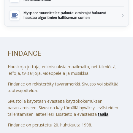
Myspace suunnittelee paluuta: omistajat haluavat
haastaa algoritmien hallitseman somen
FINDANCE
Hauskoja juttuja, erikoisuuksia maailmalta, netti-ilmiöitä,
leffoja, tv-sarjoja, videopelejä ja musiikkia.
Findance on rekisteröity tavaramerkki. Sivusto voi sisältää
tuotesijoittelua.
Sivustolla käytetään evästeitä käyttökokemuksen
parantamiseen. Sivustoa käyttämällä hyväksyt evästeiden
tallentamisen laitteellesi. Lisätietoja evästeistä
täällä
.
Findance on perustettu 20. huhtikuuta 1998.