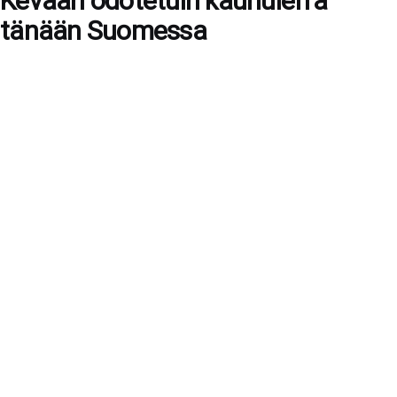
Kevään odotetuin kauhuleffa
tänään Suomessa