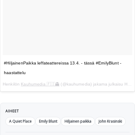
#HiljainenPaikka leffateattereissa 13.4. - tässä #EmilyBlunt -
haastattelu
Henkilön
Kauhumedia 🇫🇮👻
(@kauhumedia) jakama julkaisu
Huhti 5, 2018 kello 12.58 PDT
AIHEET
A Quiet Place
Emily Blunt
Hiljainen paikka
John Krasinski