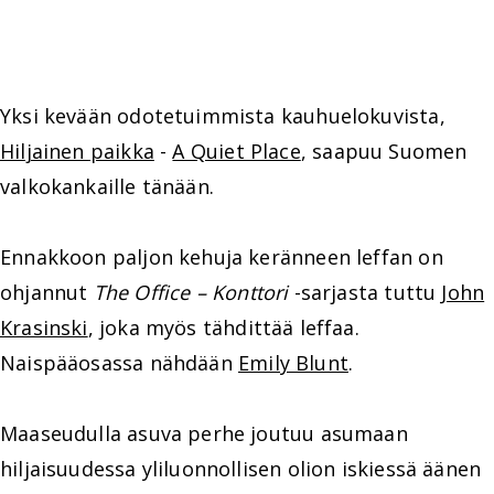
Yksi kevään odotetuimmista kauhuelokuvista,
Hiljainen paikka
-
A Quiet Place
, saapuu Suomen
valkokankaille tänään.
Ennakkoon paljon kehuja keränneen leffan on
ohjannut
The Office – Konttori
-sarjasta tuttu
John
Krasinski
, joka myös tähdittää leffaa.
Naispääosassa nähdään
Emily Blunt
.
Maaseudulla asuva perhe joutuu asumaan
hiljaisuudessa yliluonnollisen olion iskiessä äänen