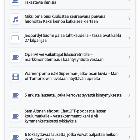
rakastavia ihmisiä
Miksi oma biisi kuulostaa seuraavana päivänä
huonolta? Kaksi keinoa katkaisee kierteen
Jeopardy! Suomi palaa tähtikaudella – tässä ovat kaikki
27 kilpailijaa
OpenAI vei vaikuttajat luksusretriitille –
markkinointitempaus kääntyi yhtiötä vastaan
Warner-pomo näki Superman-jatko-osan kuvia – Man
of Tomorrowin luvataan näyttävän upealta
5 arkista lausetta, jotka kertovat syvästä kiintymyksestä
Sam Altman ehdotti ChatGPT-podcastia lasten
koulumatkalle – vastakommentti keräsi yli
kymmenkertaisesti tykkäyksiä
6 töksäyttävää lausetta, jotka voivat paljastaa heikon
itsetuntemuksen