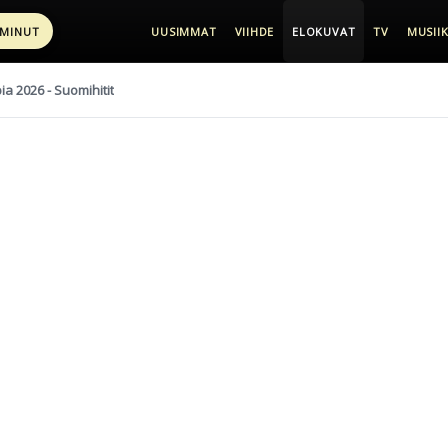
 MINUT
UUSIMMAT
VIIHDE
ELOKUVAT
TV
MUSIIK
pia 2026 - Suomihitit