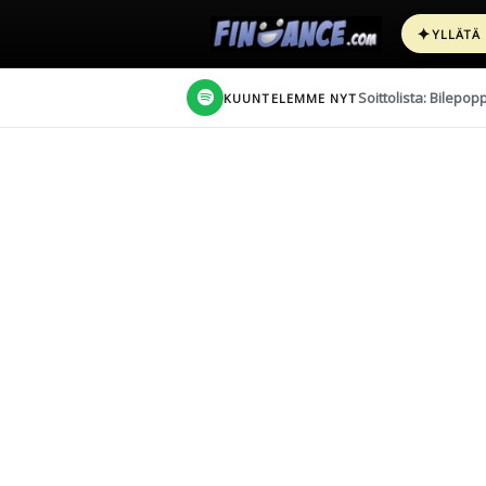
✦
YLLÄTÄ
Soittolista: Bilepop
KUUNTELEMME NYT