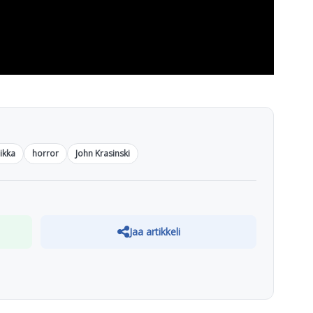
ikka
horror
John Krasinski
Jaa artikkeli