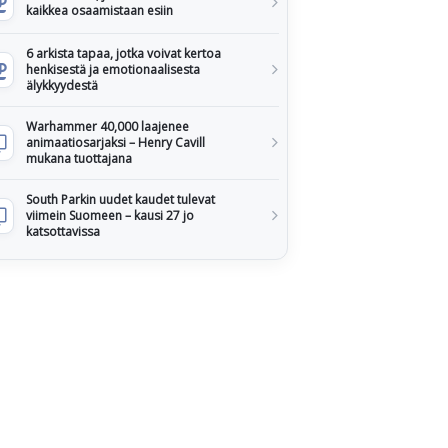
kaikkea osaamistaan esiin
6 arkista tapaa, jotka voivat kertoa
henkisestä ja emotionaalisesta
älykkyydestä
Warhammer 40,000 laajenee
animaatiosarjaksi – Henry Cavill
mukana tuottajana
South Parkin uudet kaudet tulevat
viimein Suomeen – kausi 27 jo
katsottavissa