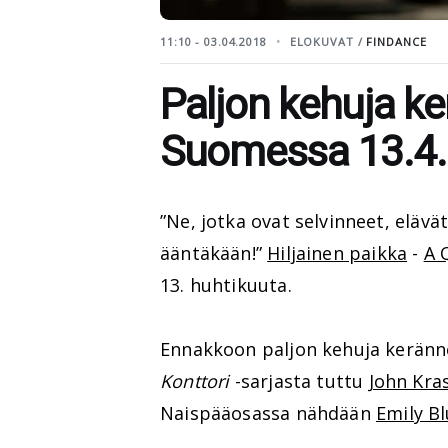
11:10 - 03.04.2018
ELOKUVAT /
FINDANCE
Paljon kehuja k
Suomessa 13.4. - 
”Ne, jotka ovat selvinneet, eläv
ääntäkään!”
Hiljainen paikka
-
A 
13. huhtikuuta.
Ennakkoon paljon kehuja kerän
Konttori
-sarjasta tuttu
John Kras
Naispääosassa nähdään
Emily B