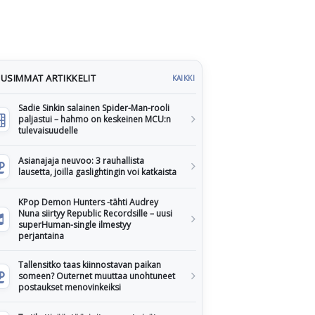
USIMMAT ARTIKKELIT
KAIKKI
Sadie Sinkin salainen Spider-Man-rooli
paljastui – hahmo on keskeinen MCU:n
tulevaisuudelle
Asianajaja neuvoo: 3 rauhallista
lausetta, joilla gaslightingin voi katkaista
KPop Demon Hunters -tähti Audrey
Nuna siirtyy Republic Recordsille – uusi
superHuman-single ilmestyy
perjantaina
Tallensitko taas kiinnostavan paikan
someen? Outernet muuttaa unohtuneet
postaukset menovinkeiksi