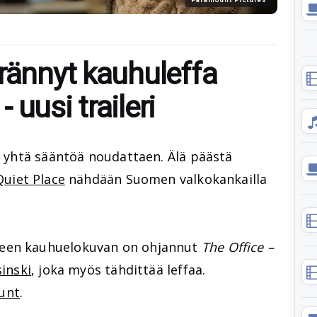
erännyt kauhuleffa
uusi traileri
ät yhtä sääntöä noudattaen. Älä päästä
Quiet Place
nähdään Suomen valkokankailla
neen kauhuelokuvan on ohjannut
The Office –
inski
, joka myös tähdittää leffaa.
lunt
.