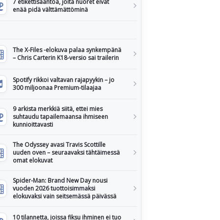
7 etikettisääntöä, joita nuoret eivät
enää pidä välttämättöminä
The X-Files -elokuva palaa synkempänä
– Chris Carterin K18-versio sai trailerin
Spotify rikkoi valtavan rajapyykin – jo
300 miljoonaa Premium-tilaajaa
9 arkista merkkiä siitä, ettei mies
suhtaudu tapailemaansa ihmiseen
kunnioittavasti
The Odyssey avasi Travis Scottille
uuden oven – seuraavaksi tähtäimessä
omat elokuvat
Spider-Man: Brand New Day nousi
vuoden 2026 tuottoisimmaksi
elokuvaksi vain seitsemässä päivässä
10 tilannetta, joissa fiksu ihminen ei tuo