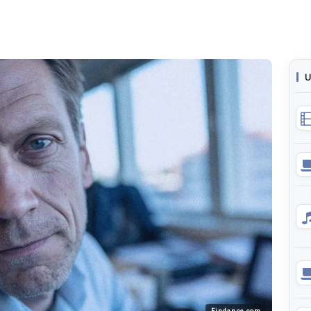
U
Findance.com