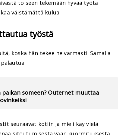
päivästä toiseen tekemään hyvää työtä
alkaa väistämättä kulua.
rottautua työstä
töitä, koska hän tekee ne varmasti. Samalla
 palautua.
an paikan someen? Outernet muuttaa
vinkeiksi
stit seuraavat kotiin ja mieli käy vielä
ole enää sitoutumisesta vaan kuormituksesta.