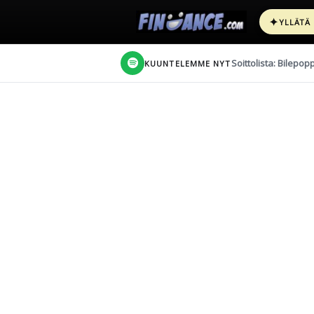
✦
YLLÄTÄ
Soittolista: Bilepop
KUUNTELEMME NYT