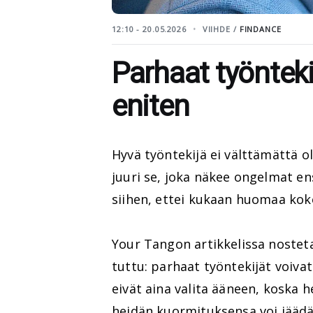
12:10 - 20.05.2026
VIIHDE /
FINDANCE
Parhaat työnteki
eniten
Hyvä työntekijä ei välttämättä o
juuri se, joka näkee ongelmat en
siihen, ettei kukaan huomaa kok
Your Tangon artikkelissa nosteta
tuttu: parhaat työntekijät voiva
eivät aina valita ääneen, koska h
heidän kuormituksensa voi jääd