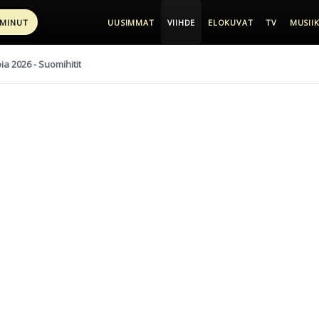
 MINUT
UUSIMMAT
VIIHDE
ELOKUVAT
TV
MUSIIK
pia 2026 - Suomihitit