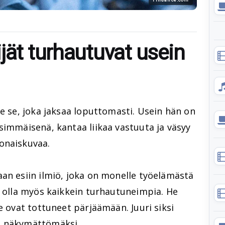
jät turhautuvat usein
le se, joka jaksaa loputtomasti. Usein hän on
simmäisenä, kantaa liikaa vastuuta ja väsyy
onaiskuvaa.
an esiin ilmiö, joka on monelle työelämästä
t olla myös kaikkein turhautuneimpia. He
e ovat tottuneet pärjäämään. Juuri siksi
ä näkymättömäksi.