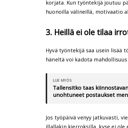
korjata. Kun työntekijä joutuu 
huonoilla välineillä, motivaatio 
3. Heillä ei ole tilaa ir
Hyvä työntekijä saa usein lisää 
häneltä voi kadota mahdollisuus
LUE MYÖS
Tallensitko taas kiinnostav
unohtuneet postaukset meno
Jos työpäivä venyy jatkuvasti, vie
illallakin kierroksilla, kyse ei 