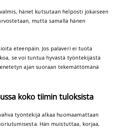
valmis, hänet kutsutaan helposti jokaiseen
arvostetaan, mutta samalla hänen
oita eteenpäin. Jos palaveri ei tuota
akoa, se voi tuntua hyvästä työntekijästä
 menetetyn ajan suoraan tekemättömänä
ussa koko tiimin tuloksista
tä vahva työntekijä alkaa huomaamattaan
oriutumisesta. Hän muistuttaa, korjaa,