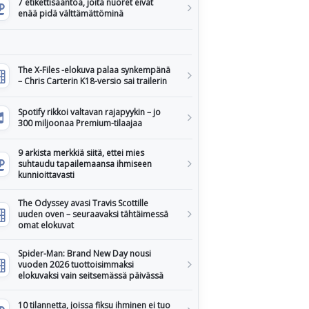
7 etikettisääntöä, joita nuoret eivät
enää pidä välttämättöminä
The X-Files -elokuva palaa synkempänä
– Chris Carterin K18-versio sai trailerin
Spotify rikkoi valtavan rajapyykin – jo
300 miljoonaa Premium-tilaajaa
9 arkista merkkiä siitä, ettei mies
suhtaudu tapailemaansa ihmiseen
kunnioittavasti
The Odyssey avasi Travis Scottille
uuden oven – seuraavaksi tähtäimessä
omat elokuvat
Spider-Man: Brand New Day nousi
vuoden 2026 tuottoisimmaksi
elokuvaksi vain seitsemässä päivässä
10 tilannetta, joissa fiksu ihminen ei tuo