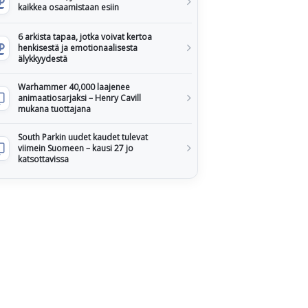
kaikkea osaamistaan esiin
6 arkista tapaa, jotka voivat kertoa
henkisestä ja emotionaalisesta
älykkyydestä
Warhammer 40,000 laajenee
animaatiosarjaksi – Henry Cavill
mukana tuottajana
South Parkin uudet kaudet tulevat
viimein Suomeen – kausi 27 jo
katsottavissa