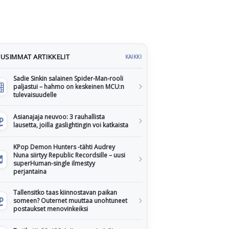
USIMMAT ARTIKKELIT
KAIKKI
Sadie Sinkin salainen Spider-Man-rooli
paljastui – hahmo on keskeinen MCU:n
tulevaisuudelle
Asianajaja neuvoo: 3 rauhallista
lausetta, joilla gaslightingin voi katkaista
KPop Demon Hunters -tähti Audrey
Nuna siirtyy Republic Recordsille – uusi
superHuman-single ilmestyy
perjantaina
Tallensitko taas kiinnostavan paikan
someen? Outernet muuttaa unohtuneet
postaukset menovinkeiksi