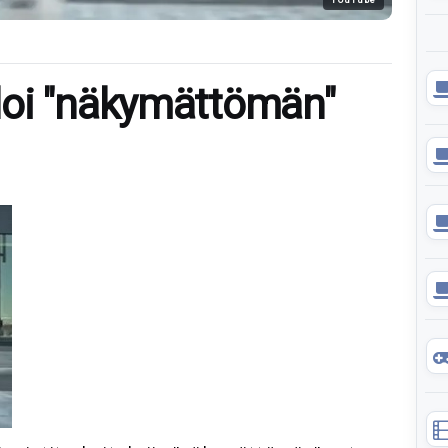
loi "näkymättömän"