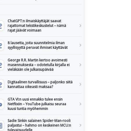
ChatGPT:n ilmaiskäyttäjät saavat
rajattomat tekstikeskustelut – nämä
rajat jäävät voimaan
8 lausetta, joita suunnitelmia ilman
syyllisyyttä peruvat ihmiset käyttävät
George R.R. Martin kertoo avoimesti
masennuksesta – odotetulla kirjalla ei
vieläkään ole julkaisupäivää
Digitaalinen turvallisuus – paljonko siitä
kannattaa oikeasti maksaa?
GTA VI:n uusi ennakko tulee ensin
Netflixiin – YouTube-julkaisu seuraa
kuusi tuntia myöhemmin
Sadie Sinkin salainen Spider-Man-rooli
paljastui – hahmo on keskeinen MCU:n
tulevaisuudelle