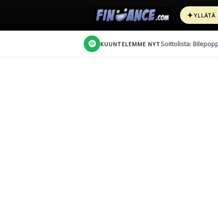
✦
YLLÄTÄ
Soittolista: Bilepop
KUUNTELEMME NYT