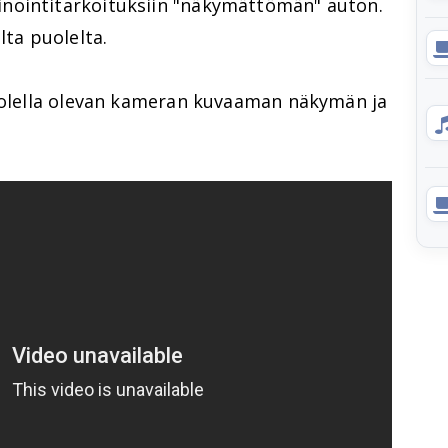
nointitarkoituksiin "näkymättömän" auton.
lta puolelta.
puolella olevan kameran kuvaaman näkymän ja