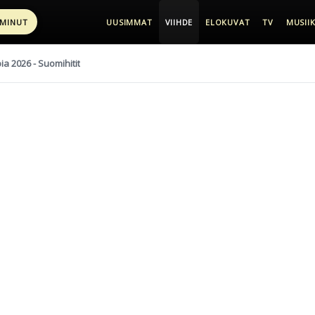
 MINUT
UUSIMMAT
VIIHDE
ELOKUVAT
TV
MUSIIK
pia 2026 - Suomihitit