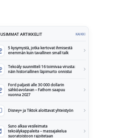
USIMMAT ARTIKKELIT
KAIKKI
5 kysymystä, jotka kertovat ihmisestä
enemmän kuin tavallinen small talk
Tekoäly suunnitteli 16 toimivaa virusta:
näin historiallinen läpimurto onnistui
Ford paljasti alle 30 000 dollarin
sähköavolavan – Fathom saapuu
vuonna 2027
Disney+ ja Tiktok aloittavat yhteistyön
Suno alkaa vesileimata
tekoälykappaleita – massajakelua
suoratoistoon rajoitetaan