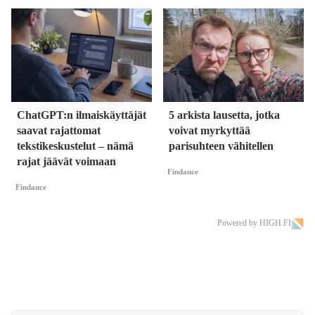
ChatGPT:n ilmaiskäyttäjät
5 arkista lausetta, jotka
saavat rajattomat
voivat myrkyttää
tekstikeskustelut – nämä
parisuhteen vähitellen
rajat jäävät voimaan
Findance
Findance
Powered by HIGH.FI