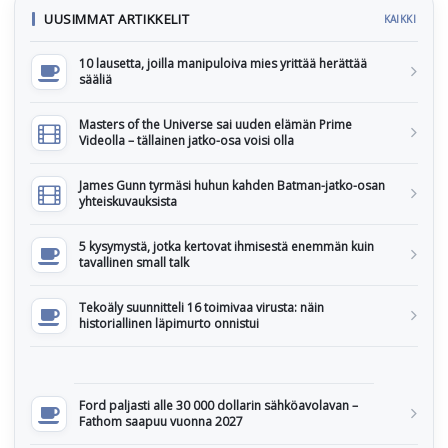
UUSIMMAT ARTIKKELIT
KAIKKI
10 lausetta, joilla manipuloiva mies yrittää herättää
sääliä
Masters of the Universe sai uuden elämän Prime
Videolla – tällainen jatko-osa voisi olla
James Gunn tyrmäsi huhun kahden Batman-jatko-osan
yhteiskuvauksista
5 kysymystä, jotka kertovat ihmisestä enemmän kuin
tavallinen small talk
Tekoäly suunnitteli 16 toimivaa virusta: näin
historiallinen läpimurto onnistui
Ford paljasti alle 30 000 dollarin sähköavolavan –
Fathom saapuu vuonna 2027