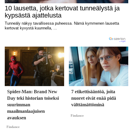
Spider-Man: Brand New
7 etikettisääntöä, joita
Day teki historian toiseksi
nuoret eivät enää pidä
suurimman
välttämättöminä
maailmanlaajuisen
Findance
avauksen
Findance