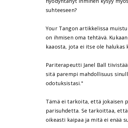
hyödyntänyt ihminen kysyy myös
suhteeseen?
Your Tangon artikkelissa muist
on ihmisen oma tehtävä. Kukaan t
kaaosta, jota ei itse ole haluka
Pariterapeutti Janel Ball tiivist
sitä parempi mahdollisuus sinulla
odotuksistasi."
Tämä ei tarkoita, että jokaisen p
parisuhdetta. Se tarkoittaa, ett
oikeasti kaipaa ja mitä ei enää 