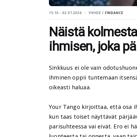
15:10 - 02.07.2026
VIIHDE /
FINDANCE
Näistä kolmesta
ihmisen, joka pä
Sinkkuus ei ole vain odotushuone 
ihminen oppii tuntemaan itsensä,
oikeasti haluaa.
Your Tango kirjoittaa, että osa i
kun taas toiset näyttävät pärjää
parisuhteessa vai eivät. Ero ei
luonteesta tai onnesta, vaan tai