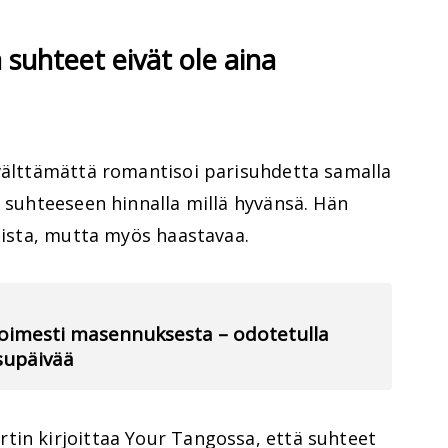
 suhteet eivät ole aina
 välttämättä romantisoi parisuhdetta samalla
a suhteeseen hinnalla millä hyvänsä. Hän
unista, mutta myös haastavaa.
voimesti masennuksesta – odotetulla
isupäivää
tin kirjoittaa Your Tangossa, että suhteet