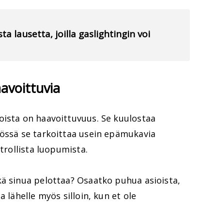
ta lausetta, joilla gaslightingin voi
aavoittuvia
oista on haavoittuvuus. Se kuulostaa
nössä se tarkoittaa usein epämukavia
ntrollista luopumista.
kä sinua pelottaa? Osaatko puhua asioista,
a lähelle myös silloin, kun et ole