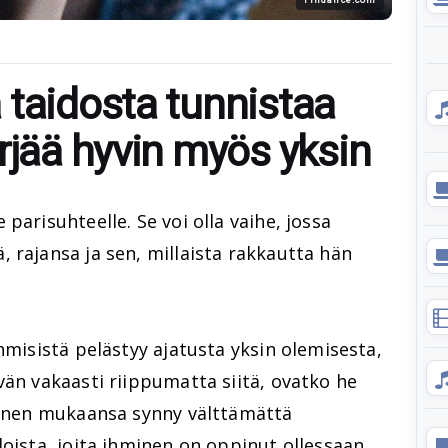
 taidosta tunnistaa
rjää hyvin myös yksin
parisuhteelle. Se voi olla vaihe, jossa
 rajansa ja sen, millaista rakkautta hän
hmisistä pelästyy ajatusta yksin olemisesta,
vän vakaasti riippumatta siitä, ovatko he
 hänen mukaansa synny välttämättä
doista, joita ihminen on oppinut ollessaan