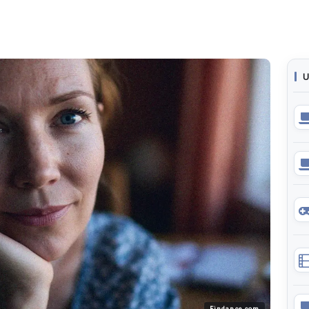
U
Findance.com