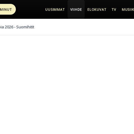
 MINUT
UUSIMMAT
VIIHDE
ELOKUVAT
TV
MUSIIK
pia 2026 - Suomihitit