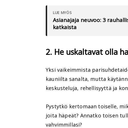
LUE MYÖS
Asianajaja neuvoo: 3 rauhallis
katkaista
2. He uskaltavat olla h
Yksi vaikeimmista parisuhdetaid
kauniilta sanalta, mutta käytän
keskusteluja, rehellisyyttä ja ko
Pystytkö kertomaan toiselle, mi
joita häpeät? Annatko toisen tull
vahvimmillasi?