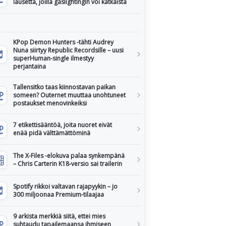
lausetta, joilla gaslightingin voi katkaista
KPop Demon Hunters -tähti Audrey
Nuna siirtyy Republic Recordsille – uusi
superHuman-single ilmestyy
perjantaina
Tallensitko taas kiinnostavan paikan
someen? Outernet muuttaa unohtuneet
postaukset menovinkeiksi
7 etikettisääntöä, joita nuoret eivät
enää pidä välttämättöminä
The X-Files -elokuva palaa synkempänä
– Chris Carterin K18-versio sai trailerin
Spotify rikkoi valtavan rajapyykin – jo
300 miljoonaa Premium-tilaajaa
9 arkista merkkiä siitä, ettei mies
suhtaudu tapailemaansa ihmiseen