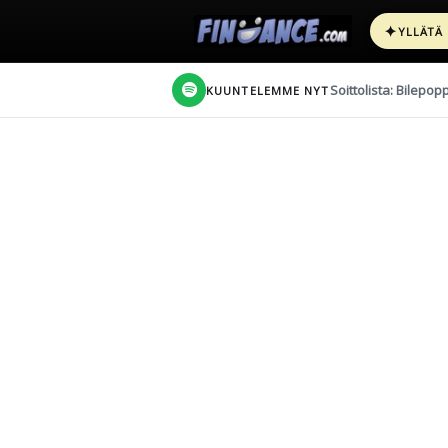
✦
YLLÄTÄ
Soittolista: Bilepop
KUUNTELEMME NYT