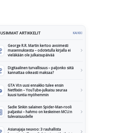
USIMMAT ARTIKKELIT
KAIKKI
George R.R. Martin kertoo avoimesti
masennuksesta – odotetulla kirjalla ei
vieläkään ole julkaisupäivää
Digitaalinen turvallisuus – paljonko siitä
kannattaa oikeasti maksaa?
GTA VI:n uusi ennakko tulee ensin
Netflixiin – YouTube-julkaisu seuraa
kuusi tuntia myöhemmin
Sadie Sinkin salainen Spider-Man-rooli
paljastui – hahmo on keskeinen MCU:n
tulevaisuudelle
Asianajaja neuvoo: 3 rauhallista