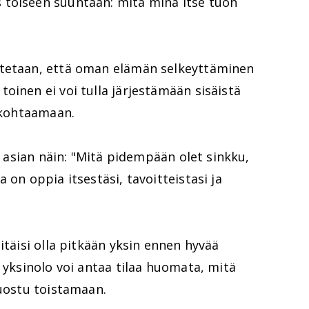
 toiseen suuntaan: mitä minä itse tuon
utetaan, että oman elämän selkeyttäminen
oinen ei voi tulla järjestämään sisäistä
s kohtaamaan.
ää asian näin: "Mitä pidempään olet sinkku,
 on oppia itsestäsi, tavoitteistasi ja
itäisi olla pitkään yksin ennen hyvää
ä yksinolo voi antaa tilaa huomata, mitä
suostu toistamaan.