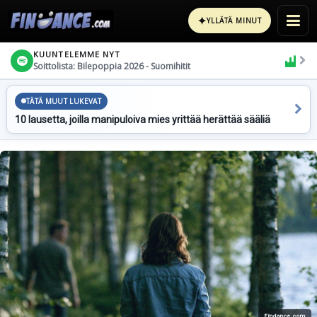
✦
YLLÄTÄ MINUT
KUUNTELEMME NYT
Soittolista: Bilepoppia 2026 - Suomihitit
TÄTÄ MUUT LUKEVAT
10 lausetta, joilla manipuloiva mies yrittää herättää sääliä
Findance.com