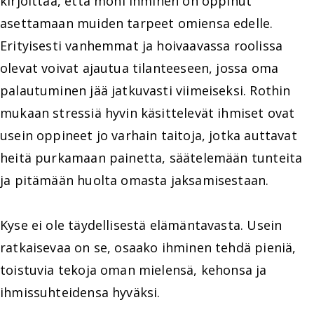
kirjoittaa, että moni ihminen on oppinut
asettamaan muiden tarpeet omiensa edelle.
Erityisesti vanhemmat ja hoivaavassa roolissa
olevat voivat ajautua tilanteeseen, jossa oma
palautuminen jää jatkuvasti viimeiseksi. Rothin
mukaan stressiä hyvin käsittelevät ihmiset ovat
usein oppineet jo varhain taitoja, jotka auttavat
heitä purkamaan painetta, säätelemään tunteita
ja pitämään huolta omasta jaksamisestaan.
Kyse ei ole täydellisestä elämäntavasta. Usein
ratkaisevaa on se, osaako ihminen tehdä pieniä,
toistuvia tekoja oman mielensä, kehonsa ja
ihmissuhteidensa hyväksi.