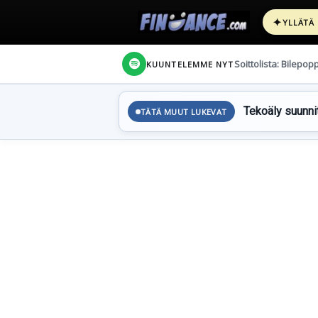
✦
YLLÄTÄ
Soittolista: Bilepop
KUUNTELEMME NYT
Tekoäly suunnit
TÄTÄ MUUT LUKEVAT