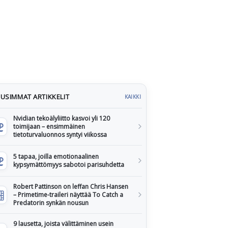
USIMMAT ARTIKKELIT
KAIKKI
Nvidian tekoälyliitto kasvoi yli 120
toimijaan – ensimmäinen
tietoturvaluonnos syntyi viikossa
5 tapaa, joilla emotionaalinen
kypsymättömyys sabotoi parisuhdetta
Robert Pattinson on leffan Chris Hansen
– Primetime-traileri näyttää To Catch a
Predatorin synkän nousun
9 lausetta, joista välittäminen usein