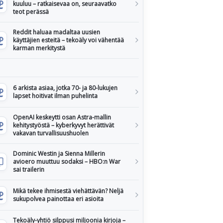
kuuluu – ratkaisevaa on, seuraavatko
teot perässä
Reddit haluaa madaltaa uusien
käyttäjien esteitä – tekoäly voi vähentää
karman merkitystä
6 arkista asiaa, jotka 70- ja 80-lukujen
lapset hoitivat ilman puhelinta
OpenAI keskeytti osan Astra-mallin
kehitystyöstä – kyberkyvyt herättivät
vakavan turvallisuushuolen
Dominic Westin ja Sienna Millerin
avioero muuttuu sodaksi – HBO:n War
sai trailerin
Mikä tekee ihmisestä viehättävän? Neljä
sukupolvea painottaa eri asioita
Tekoäly-yhtiö silppusi miljoonia kirjoja –