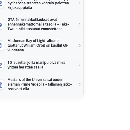
nyt harvinaisteosten kohtalo pelottaa
kirjakauppiaita
GTA 6:n ennakkotilaukset ovat
ennennäkemättömällä tasolla – Take-
Two ei silti nostanut ennustettaan
Madonnan Ray of Light -albumin
tuottanut William Orbit on kuollut 69-
vuotiaana
10 lausetta, joilla manipuloiva mies
yrittää herättää sääliä
Masters of the Universe sai uuden
elämän Prime Videolla – tällainen jatko-
osa voisi olla