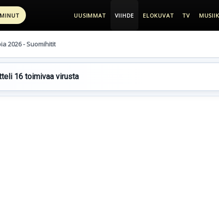
 MINUT
UUSIMMAT
VIIHDE
ELOKUVAT
TV
MUSIIK
pia 2026 - Suomihitit
teli 16 toimivaa virusta