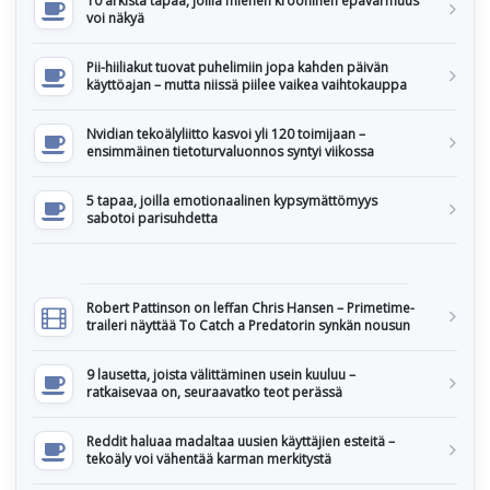
10 arkista tapaa, joilla miehen krooninen epävarmuus
voi näkyä
Pii-hiiliakut tuovat puhelimiin jopa kahden päivän
käyttöajan – mutta niissä piilee vaikea vaihtokauppa
Nvidian tekoälyliitto kasvoi yli 120 toimijaan –
ensimmäinen tietoturvaluonnos syntyi viikossa
5 tapaa, joilla emotionaalinen kypsymättömyys
sabotoi parisuhdetta
Robert Pattinson on leffan Chris Hansen – Primetime-
traileri näyttää To Catch a Predatorin synkän nousun
9 lausetta, joista välittäminen usein kuuluu –
ratkaisevaa on, seuraavatko teot perässä
Reddit haluaa madaltaa uusien käyttäjien esteitä –
tekoäly voi vähentää karman merkitystä