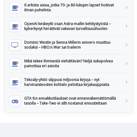
6 arkista asiaa, jotka 70- ja 80-lukujen lapset hoitivat
ilman puhelinta
OpenAI keskeytti osan Astra-mallin kehitystyöstä –
kyberkyvyt herättivät vakavan turvallisuushuolen
Dominic Westin ja Sienna Millerin avioero muuttuu
sodaksi – HBO:n War sai trailerin
Mikä tekee ihmisestä viehättävän? Neljä sukupolvea
painottaa eri asioita
Tekoäly-yhtiö silppusi miljoonia kirjoja – nyt
harvinaisteosten kohtalo pelottaa kirjakauppiaita
GTA 6:n ennakkotilaukset ovat ennennäkemättömällä
tasolla – Take-Two ei silti nostanut ennustettaan