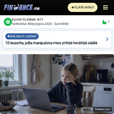
✦
YLLÄTÄ MINUT
KUUNTELEMME NYT
Soittolista: Bilepoppia 2026 - Suomihitit
TÄTÄ MUUT LUKEVAT
10 lausetta, joilla manipuloiva mies yrittää herättää sääliä
Findance.com