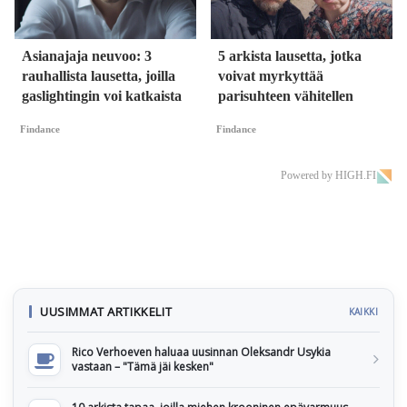
Asianajaja neuvoo: 3
5 arkista lausetta, jotka
rauhallista lausetta, joilla
voivat myrkyttää
gaslightingin voi katkaista
parisuhteen vähitellen
Findance
Findance
Powered by HIGH.FI
UUSIMMAT ARTIKKELIT
KAIKKI
Rico Verhoeven haluaa uusinnan Oleksandr Usykia
vastaan – "Tämä jäi kesken"