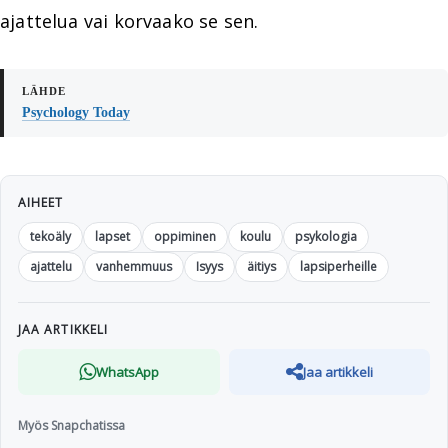
ajattelua vai korvaako se sen.
Psychology Today
AIHEET
tekoäly
lapset
oppiminen
koulu
psykologia
ajattelu
vanhemmuus
Isyys
äitiys
lapsiperheille
JAA ARTIKKELI
WhatsApp
Jaa artikkeli
Myös Snapchatissa