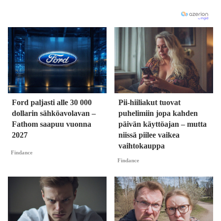
Ford paljasti alle 30 000
Pii-hiiliakut tuovat
dollarin sähköavolavan –
puhelimiin jopa kahden
Fathom saapuu vuonna
päivän käyttöajan – mutta
2027
niissä piilee vaikea
vaihtokauppa
Findance
Findance