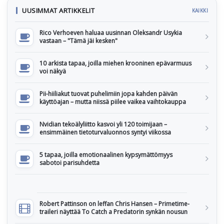
UUSIMMAT ARTIKKELIT
KAIKKI
Rico Verhoeven haluaa uusinnan Oleksandr Usykia
vastaan – "Tämä jäi kesken"
10 arkista tapaa, joilla miehen krooninen epävarmuus
voi näkyä
Pii-hiiliakut tuovat puhelimiin jopa kahden päivän
käyttöajan – mutta niissä piilee vaikea vaihtokauppa
Nvidian tekoälyliitto kasvoi yli 120 toimijaan –
ensimmäinen tietoturvaluonnos syntyi viikossa
5 tapaa, joilla emotionaalinen kypsymättömyys
sabotoi parisuhdetta
Robert Pattinson on leffan Chris Hansen – Primetime-
traileri näyttää To Catch a Predatorin synkän nousun