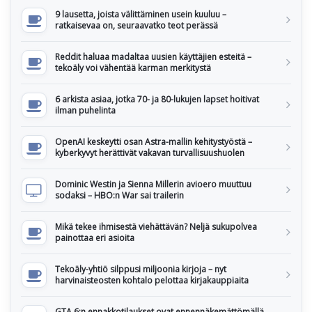
9 lausetta, joista välittäminen usein kuuluu –
ratkaisevaa on, seuraavatko teot perässä
Reddit haluaa madaltaa uusien käyttäjien esteitä –
tekoäly voi vähentää karman merkitystä
6 arkista asiaa, jotka 70- ja 80-lukujen lapset hoitivat
ilman puhelinta
OpenAI keskeytti osan Astra-mallin kehitystyöstä –
kyberkyvyt herättivät vakavan turvallisuushuolen
Dominic Westin ja Sienna Millerin avioero muuttuu
sodaksi – HBO:n War sai trailerin
Mikä tekee ihmisestä viehättävän? Neljä sukupolvea
painottaa eri asioita
Tekoäly-yhtiö silppusi miljoonia kirjoja – nyt
harvinaisteosten kohtalo pelottaa kirjakauppiaita
GTA 6:n ennakkotilaukset ovat ennennäkemättömällä