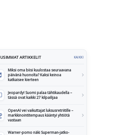
USIMMAT ARTIKKELIT
KAIKKI
Miksi oma biisi kuulostaa seuraavana
päivänä huonolta? Kaksi keinoa
katkaisee kierteen
Jeopardy! Suomi palaa tähtikaudella –
tässä ovat kaikki 27 kilpailijaa
OpenAI vei vaikuttajat luksusretriitille –
markkinointitempaus kääntyi yhtiötä
vastaan
Warner-pomo näki Superman-jatko-