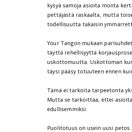
kysyä samoja asioita monta kertaa
pettäjästä raskaalta, mutta tois
todellisuutta takaisin ymmärrett
Your Tangon mukaan parisuhdete
täyttä rehellisyyttä korjauspros
uskottomuutta. Uskottoman kum
täysi pääsy totuuteen ennen kui
Tämä ei tarkoita tarpeetonta yks
Mutta se tarkoittaa, ettei asioita
edullisemmiksi.
Puolitotuus on usein uusi petos.