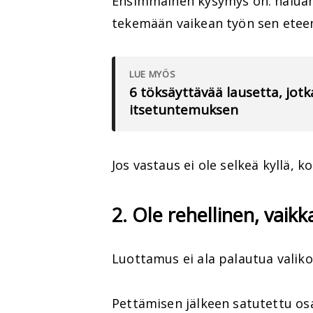
Ensimmäinen kysymys on: haluan
tekemään vaikean työn sen etee
LUE MYÖS
6 töksäyttävää lausetta, jotk
itsetuntemuksen
Jos vastaus ei ole selkeä kyllä, 
2. Ole rehellinen, vaikk
Luottamus ei ala palautua valiko
Pettämisen jälkeen satutettu os