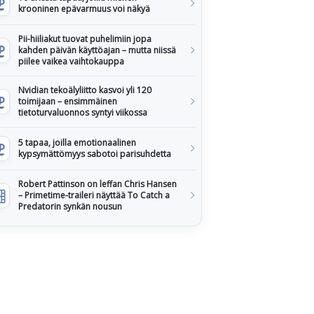
krooninen epävarmuus voi näkyä
Pii-hiiliakut tuovat puhelimiin jopa
kahden päivän käyttöajan – mutta niissä
piilee vaikea vaihtokauppa
Nvidian tekoälyliitto kasvoi yli 120
toimijaan – ensimmäinen
tietoturvaluonnos syntyi viikossa
5 tapaa, joilla emotionaalinen
kypsymättömyys sabotoi parisuhdetta
Robert Pattinson on leffan Chris Hansen
– Primetime-traileri näyttää To Catch a
Predatorin synkän nousun