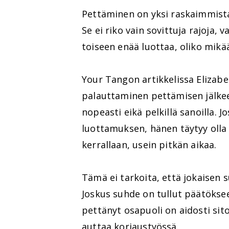
Pettäminen on yksi raskaimmista 
Se ei riko vain sovittuja rajoja,
toiseen enää luottaa, oliko mik
Your Tangon artikkelissa Elizabe
palauttaminen pettämisen jälkee
nopeasti eikä pelkillä sanoilla. 
luottamuksen, hänen täytyy olla
kerrallaan, usein pitkän aikaa.
Tämä ei tarkoita, että jokaisen 
Joskus suhde on tullut päätökse
pettänyt osapuoli on aidosti si
auttaa korjaustyössä.