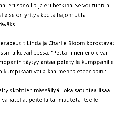
, eri sanoilla ja eri hetkinä. Se voi tuntua
elle se on yritys koota hajonnutta
äväksi.
rapeutit Linda ja Charlie Bloom korostavat
essin alkuvaiheessa: "Pettäminen ei ole vain
ppanin täytyy antaa petetylle kumppanille
n kumpikaan voi alkaa mennä eteenpäin."
ityiskohtien mässäilyä, joka satuttaa lisää.
 vähätellä, peitellä tai muuteta itselle