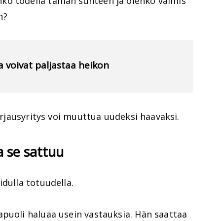
ko todella tämän suhteen ja olenko valmis
n?
a voivat paljastaa heikon
korjausyritys voi muuttua uudeksi haavaksi.
a se sattuu
idulla totuudella.
apuoli haluaa usein vastauksia. Hän saattaa