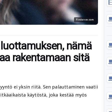
Findance.com
en luottamuksen, nämä
taa rakentamaan sitä
yntö ei yksin riitä. Sen palauttaminen vaatii
a pitkäaikaista käytöstä, joka kestää myös