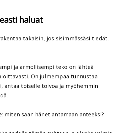
keasti haluat
akentaa takaisin, jos sisimmässäsi tiedät,
sempi ja armollisempi teko on lähteä
ioittavasti. On julmempaa tunnustaa
i, antaa toiselle toivoa ja myöhemmin
dä.
e: miten saan hänet antamaan anteeksi?