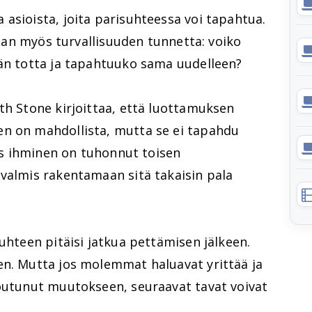
asioista, joita parisuhteessa voi tapahtua.
 vaan myös turvallisuuden tunnetta: voiko
ään totta ja tapahtuuko sama uudelleen?
th Stone kirjoittaa, että luottamuksen
n on mahdollista, mutta se ei tapahdu
Jos ihminen on tuhonnut toisen
 valmis rakentamaan sitä takaisin pala
suhteen pitäisi jatkua pettämisen jälkeen.
en. Mutta jos molemmat haluavat yrittää ja
toutunut muutokseen, seuraavat tavat voivat