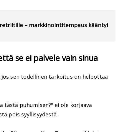
retriitille – markkinointitempaus kääntyi
että se ei palvele vain sinua
jos sen todellinen tarkoitus on helpottaa
aa tästä puhumisen?" ei ole korjaava
tä pois syyllisyydestä.