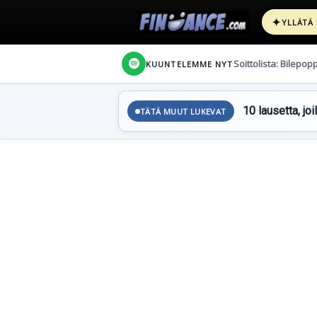
✦
YLLÄTÄ
Soittolista: Bilepop
KUUNTELEMME NYT
10 lausetta, joi
TÄTÄ MUUT LUKEVAT