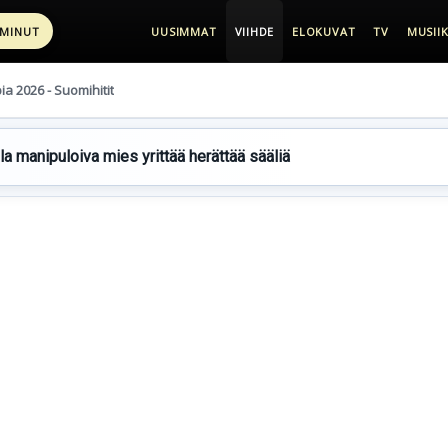
 MINUT
UUSIMMAT
VIIHDE
ELOKUVAT
TV
MUSIIK
pia 2026 - Suomihitit
lla manipuloiva mies yrittää herättää sääliä