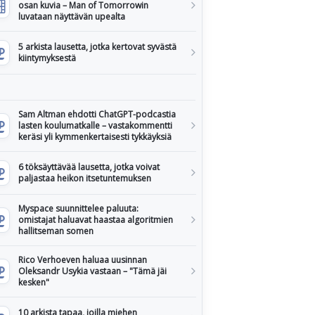
osan kuvia – Man of Tomorrowin
luvataan näyttävän upealta
5 arkista lausetta, jotka kertovat syvästä
kiintymyksestä
Sam Altman ehdotti ChatGPT-podcastia
lasten koulumatkalle – vastakommentti
keräsi yli kymmenkertaisesti tykkäyksiä
6 töksäyttävää lausetta, jotka voivat
paljastaa heikon itsetuntemuksen
Myspace suunnittelee paluuta:
omistajat haluavat haastaa algoritmien
hallitseman somen
Rico Verhoeven haluaa uusinnan
Oleksandr Usykia vastaan – "Tämä jäi
kesken"
10 arkista tapaa, joilla miehen