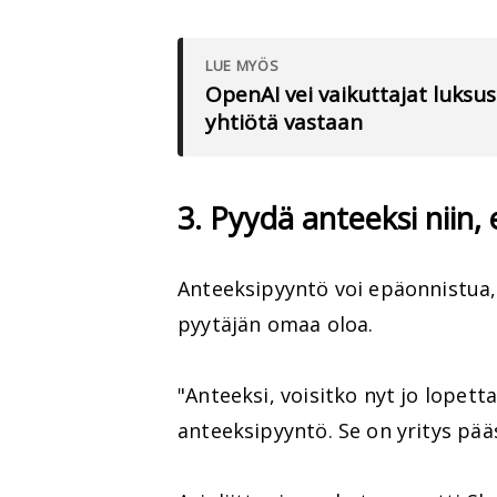
LUE MYÖS
OpenAI vei vaikuttajat luksus
yhtiötä vastaan
3. Pyydä anteeksi niin, 
Anteeksipyyntö voi epäonnistua, 
pyytäjän omaa oloa.
"Anteeksi, voisitko nyt jo lopett
anteeksipyyntö. Se on yritys pääs