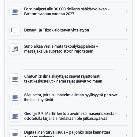
Ford paljasti alle 30 000 dollarin sähköavolavan –
Fathom saapuu vuonna 2027
Disney+ ja Tiktok aloittavat yhteistyön
Suno alkaa vesileimata tekoälykappaleita –
massajakelua suoratoistoon rajoitetaan
ChatGPT:n ilmaiskäyttäjät saavat rajattomat
tekstikeskustelut – nämä rajat jäävät voimaan
8 lausetta, joita suunnitelmia ilman syyllisyyttä peruvat
ihmiset käyttävät
George R.R. Martin kertoo avoimesti masennuksesta –
odotetulla kirjalla ei vieläkään ole julkaisupäivää
Digitaalinen turvallisuus – paljonko siitä kannattaa