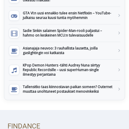
oikeasti maksaa?
GTA VI:n uusi ennakko tulee ensin Netflixiin – YouTube-
julkaisu seuraa kuusi tuntia myöhemmin
Sadie Sinkin salainen Spider-Man-rooli paljastui –
hahmo on keskeinen MCU:n tulevaisuudelle
Asianajaja neuvoo: 3 rauhallista lausetta, joilla
gaslightingin voi katkaista
KPop Demon Hunters -tähti Audrey Nuna siirtyy
Republic Recordsille – uusi superHuman-single
ilmestyy perjantaina
Tallensitko taas kiinnostavan paikan someen? Outernet
muuttaa unohtuneet postaukset menovinkeiksi
FINDANCE