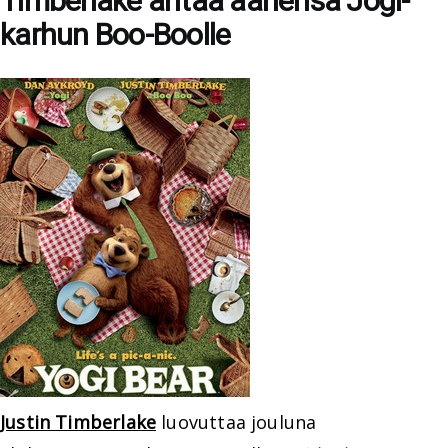
Timberlake antaa äänensä Jogi-
karhun Boo-Boolle
Justin Timberlake
luovuttaa jouluna