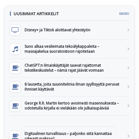
UUSIMMAT ARTIKKELIT
KAIKKI
Disney+ ja Tiktok aloittavat yhteistyön
Suno alkaa vesileimata tekoälykappaleita –
massajakelua suoratoistoon rajoitetaan
ChatGPT:n ilmaiskäyttäjät saavat rajattomat
tekstikeskustelut – nämä rajat jäävät voimaan
8 lausetta, joita suunnitelmia ilman syyllisyyttä peruvat
ihmiset käyttävät
George R.R. Martin kertoo avoimesti masennuksesta –
odotetulla kirjalla ei vieläkään ole julkaisupäivää
Digitaalinen turvallisuus – paljonko siitä kannattaa
oikeasti maksaa?