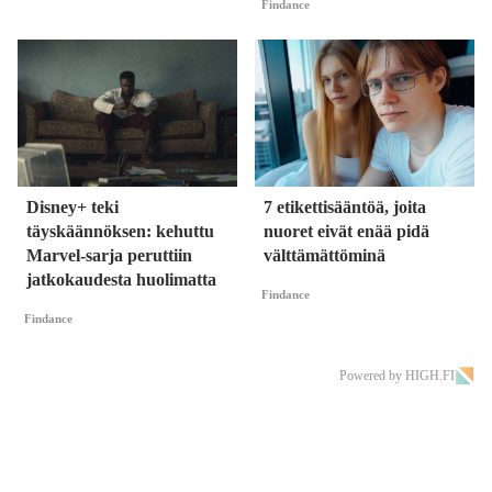
Findance
Disney+ teki
7 etikettisääntöä, joita
täyskäännöksen: kehuttu
nuoret eivät enää pidä
Marvel-sarja peruttiin
välttämättöminä
jatkokaudesta huolimatta
Findance
Findance
Powered by HIGH.FI