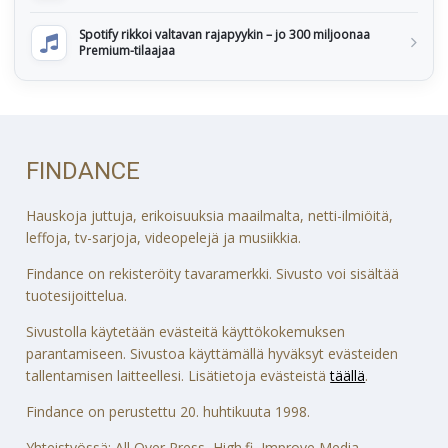
Spotify rikkoi valtavan rajapyykin – jo 300 miljoonaa
Premium-tilaajaa
FINDANCE
Hauskoja juttuja, erikoisuuksia maailmalta, netti-ilmiöitä,
leffoja, tv-sarjoja, videopelejä ja musiikkia.
Findance on rekisteröity tavaramerkki. Sivusto voi sisältää
tuotesijoittelua.
Sivustolla käytetään evästeitä käyttökokemuksen
parantamiseen. Sivustoa käyttämällä hyväksyt evästeiden
tallentamisen laitteellesi. Lisätietoja evästeistä
täällä
.
Findance on perustettu 20. huhtikuuta 1998.
Yhteistyössä: All Over Press, High.fi, Improve Media,