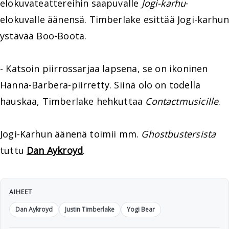
elokuvateattereihin saapuvalle
Jogi-karhu
-
elokuvalle äänensä. Timberlake esittää Jogi-karhun
ystävää Boo-Boota.
- Katsoin piirrossarjaa lapsena, se on ikoninen
Hanna-Barbera-piirretty. Siinä olo on todella
hauskaa, Timberlake hehkuttaa
Contactmusicille
.
Jogi-Karhun äänenä toimii mm.
Ghostbustersista
tuttu
Dan Aykroyd
.
AIHEET
Dan Aykroyd
Justin Timberlake
Yogi Bear