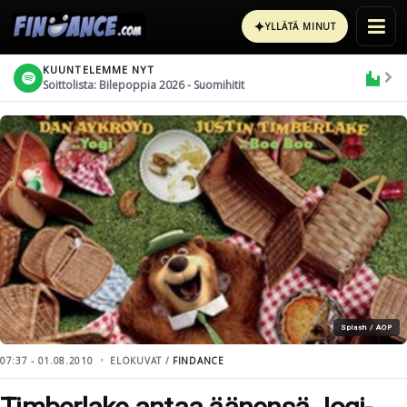
✦
YLLÄTÄ MINUT
KUUNTELEMME NYT
Soittolista: Bilepoppia 2026 - Suomihitit
Splash / AOP
07:37 - 01.08.2010
ELOKUVAT /
FINDANCE