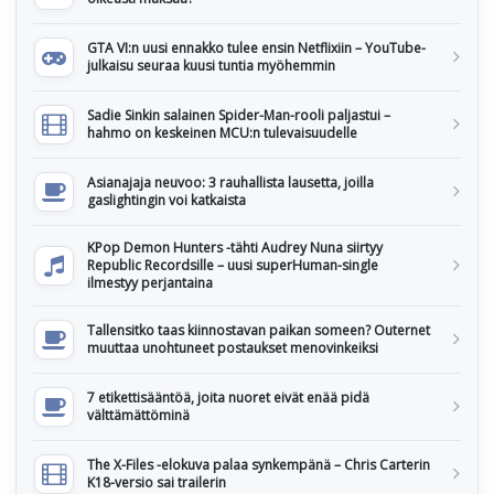
GTA VI:n uusi ennakko tulee ensin Netflixiin – YouTube-
julkaisu seuraa kuusi tuntia myöhemmin
Sadie Sinkin salainen Spider-Man-rooli paljastui –
hahmo on keskeinen MCU:n tulevaisuudelle
Asianajaja neuvoo: 3 rauhallista lausetta, joilla
gaslightingin voi katkaista
KPop Demon Hunters -tähti Audrey Nuna siirtyy
Republic Recordsille – uusi superHuman-single
ilmestyy perjantaina
Tallensitko taas kiinnostavan paikan someen? Outernet
muuttaa unohtuneet postaukset menovinkeiksi
7 etikettisääntöä, joita nuoret eivät enää pidä
välttämättöminä
The X-Files -elokuva palaa synkempänä – Chris Carterin
K18-versio sai trailerin