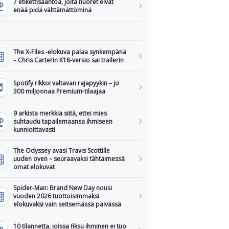
7 etikettisääntöä, joita nuoret eivät
enää pidä välttämättöminä
The X-Files -elokuva palaa synkempänä
– Chris Carterin K18-versio sai trailerin
Spotify rikkoi valtavan rajapyykin – jo
300 miljoonaa Premium-tilaajaa
9 arkista merkkiä siitä, ettei mies
suhtaudu tapailemaansa ihmiseen
kunnioittavasti
The Odyssey avasi Travis Scottille
uuden oven – seuraavaksi tähtäimessä
omat elokuvat
Spider-Man: Brand New Day nousi
vuoden 2026 tuottoisimmaksi
elokuvaksi vain seitsemässä päivässä
10 tilannetta, joissa fiksu ihminen ei tuo