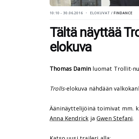
10:10 - 30.06.2016
ELOKUVAT /
FINDANCE
Tältä näyttää Tro
elokuva
Thomas Damin
luomat Trollit-nu
Trolls
-elokuva nähdään valkokank
Ääninäyttelijöinä toimivat mm.
Anna Kendrick
ja
Gwen Stefani
.
Katso uusi traileri alla: