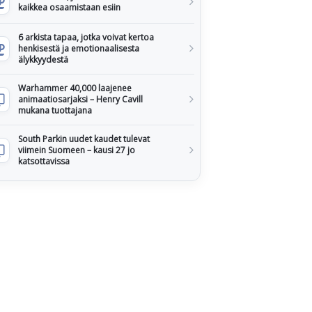
kaikkea osaamistaan esiin
6 arkista tapaa, jotka voivat kertoa
henkisestä ja emotionaalisesta
älykkyydestä
Warhammer 40,000 laajenee
animaatiosarjaksi – Henry Cavill
mukana tuottajana
South Parkin uudet kaudet tulevat
viimein Suomeen – kausi 27 jo
katsottavissa