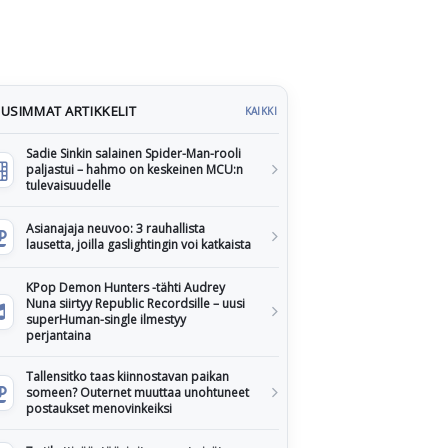
USIMMAT ARTIKKELIT
KAIKKI
Sadie Sinkin salainen Spider-Man-rooli
paljastui – hahmo on keskeinen MCU:n
tulevaisuudelle
Asianajaja neuvoo: 3 rauhallista
lausetta, joilla gaslightingin voi katkaista
KPop Demon Hunters -tähti Audrey
Nuna siirtyy Republic Recordsille – uusi
superHuman-single ilmestyy
perjantaina
Tallensitko taas kiinnostavan paikan
someen? Outernet muuttaa unohtuneet
postaukset menovinkeiksi