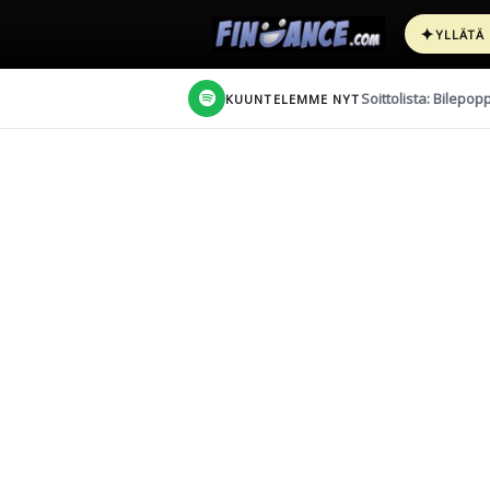
✦
YLLÄTÄ
Soittolista: Bilepop
KUUNTELEMME NYT