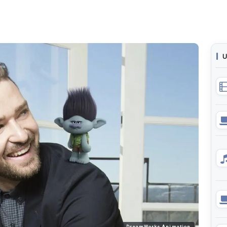
U
DreamWorks Animation