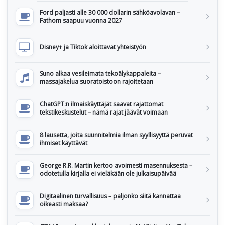
Ford paljasti alle 30 000 dollarin sähköavolavan –
Fathom saapuu vuonna 2027
Disney+ ja Tiktok aloittavat yhteistyön
Suno alkaa vesileimata tekoälykappaleita –
massajakelua suoratoistoon rajoitetaan
ChatGPT:n ilmaiskäyttäjät saavat rajattomat
tekstikeskustelut – nämä rajat jäävät voimaan
8 lausetta, joita suunnitelmia ilman syyllisyyttä peruvat
ihmiset käyttävät
George R.R. Martin kertoo avoimesti masennuksesta –
odotetulla kirjalla ei vieläkään ole julkaisupäivää
Digitaalinen turvallisuus – paljonko siitä kannattaa
oikeasti maksaa?