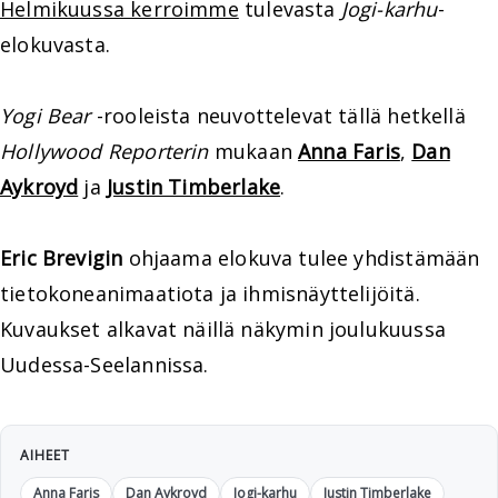
Helmikuussa kerroimme
tulevasta
Jogi-karhu
-
elokuvasta.
Yogi Bear
-rooleista neuvottelevat tällä hetkellä
Hollywood Reporterin
mukaan
Anna Faris
,
Dan
Aykroyd
ja
Justin Timberlake
.
Eric Brevigin
ohjaama elokuva tulee yhdistämään
tietokoneanimaatiota ja ihmisnäyttelijöitä.
Kuvaukset alkavat näillä näkymin joulukuussa
Uudessa-Seelannissa.
AIHEET
Anna Faris
Dan Aykroyd
Jogi-karhu
Justin Timberlake