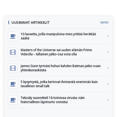
UUSIMMAT ARTIKKELIT
KAIKKI
10 lausetta, joilla manipuloiva mies yrittää herättää
sääliä
Masters of the Universe sai uuden elämän Prime
Videolla – tällainen jatko-osa voisi olla
James Gunn tyrmäsi huhun kahden Batman-jatko-osan
yhteiskuvauksista
5 kysymystä, jotka kertovat ihmisestä enemmän kuin
tavallinen small talk
Tekoäly suunnitteli 16 toimivaa virusta: näin
historiallinen läpimurto onnistui