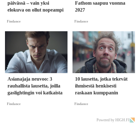
päivässä – vain yksi
Fathom saapuu vuonna
elokuva on ollut nopeampi
2027
Findance
Findance
Asianajaja neuvoo: 3
10 lausetta, jotka tekevät
rauhallista lausetta, joilla
ihmisestä henkisesti
gaslightingin voi katkaista
raskaan kumppanin
Findance
Findance
Powered by HIGH.FI