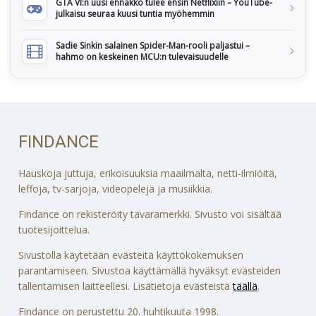
GTA VI:n uusi ennakko tulee ensin Netflixiin – YouTube-
julkaisu seuraa kuusi tuntia myöhemmin
Sadie Sinkin salainen Spider-Man-rooli paljastui –
hahmo on keskeinen MCU:n tulevaisuudelle
FINDANCE
Hauskoja juttuja, erikoisuuksia maailmalta, netti-ilmiöitä,
leffoja, tv-sarjoja, videopelejä ja musiikkia.
Findance on rekisteröity tavaramerkki. Sivusto voi sisältää
tuotesijoittelua.
Sivustolla käytetään evästeitä käyttökokemuksen
parantamiseen. Sivustoa käyttämällä hyväksyt evästeiden
tallentamisen laitteellesi. Lisätietoja evästeistä
täällä
.
Findance on perustettu 20. huhtikuuta 1998.