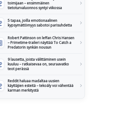
toimijaan – ensimmäinen
tietoturvaluonnos syntyi viikossa
5 tapaa, joilla emotionaalinen
kypsymättömyys sabotoi parisuhdetta
Robert Pattinson on leffan Chris Hansen
– Primetime-traileri näyttää To Catch a
Predatorin synkän nousun
9 lausetta, joista välittäminen usein
kuuluu – ratkaisevaa on, seuraavatko
teot perässä
Reddit haluaa madaltaa uusien
käyttäjien esteitä – tekoäly voi vähentää
karman merkitystä