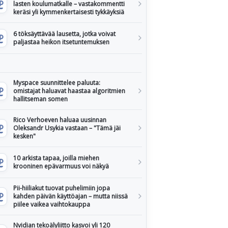
lasten koulumatkalle – vastakommentti
keräsi yli kymmenkertaisesti tykkäyksiä
6 töksäyttävää lausetta, jotka voivat
paljastaa heikon itsetuntemuksen
Myspace suunnittelee paluuta:
omistajat haluavat haastaa algoritmien
hallitseman somen
Rico Verhoeven haluaa uusinnan
Oleksandr Usykia vastaan – "Tämä jäi
kesken"
10 arkista tapaa, joilla miehen
krooninen epävarmuus voi näkyä
Pii-hiiliakut tuovat puhelimiin jopa
kahden päivän käyttöajan – mutta niissä
piilee vaikea vaihtokauppa
Nvidian tekoälyliitto kasvoi yli 120