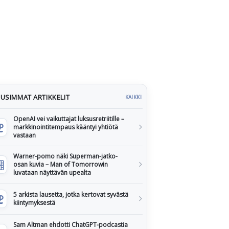
USIMMAT ARTIKKELIT
KAIKKI
OpenAI vei vaikuttajat luksusretriitille –
markkinointitempaus kääntyi yhtiötä
vastaan
Warner-pomo näki Superman-jatko-
osan kuvia – Man of Tomorrowin
luvataan näyttävän upealta
5 arkista lausetta, jotka kertovat syvästä
kiintymyksestä
Sam Altman ehdotti ChatGPT-podcastia