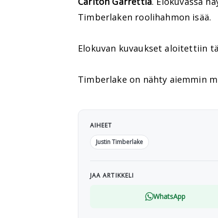
Carlton Garrettia
. Elokuvassa n
Timberlaken roolihahmon isää.
Elokuvan kuvaukset aloitettiin täl
Timberlake on nähty aiemmin m
AIHEET
Justin Timberlake
JAA ARTIKKELI
WhatsApp