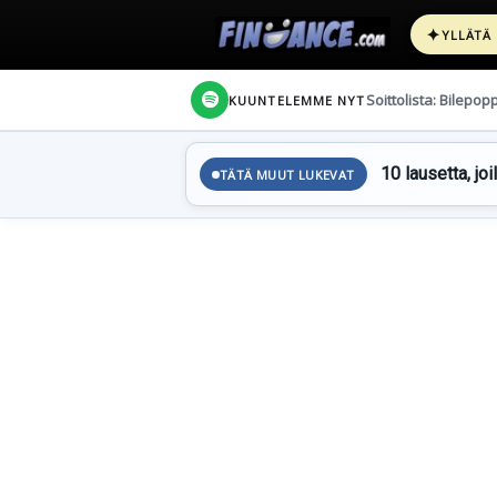
✦
YLLÄTÄ
Soittolista: Bilepop
KUUNTELEMME NYT
10 lausetta, joi
TÄTÄ MUUT LUKEVAT