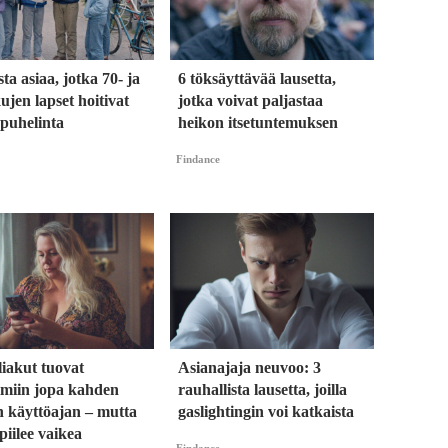
sta asiaa, jotka 70- ja
6 töksäyttävää lausetta,
ujen lapset hoitivat
jotka voivat paljastaa
 puhelinta
heikon itsetuntemuksen
Findance
iliakut tuovat
Asianajaja neuvoo: 3
imiin jopa kahden
rauhallista lausetta, joilla
n käyttöajan – mutta
gaslightingin voi katkaista
 piilee vaikea
Findance