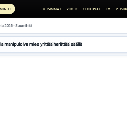
 MINUT
UUSIMMAT
VIIHDE
ELOKUVAT
TV
MUSIIK
pia 2026 - Suomihitit
lla manipuloiva mies yrittää herättää sääliä