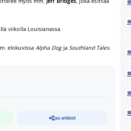
äyttelee myös mm.
Jeff Bridges
, joka esittää
lä viikolla Louisianassa.
m. elokuvissa
Alpha Dog
ja
Southland Tales
.
Jaa artikkeli