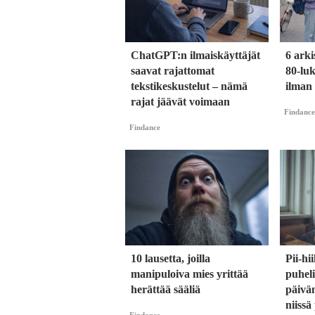
ChatGPT:n ilmaiskäyttäjät
6 arki
saavat rajattomat
80-luk
tekstikeskustelut – nämä
ilman
rajat jäävät voimaan
Findance
Findance
10 lausetta, joilla
Pii-hi
manipuloiva mies yrittää
puhel
herättää sääliä
päivä
niissä
Findance