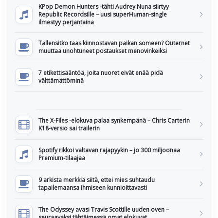
KPop Demon Hunters -tähti Audrey Nuna siirtyy
Republic Recordsille – uusi superHuman-single
ilmestyy perjantaina
Tallensitko taas kiinnostavan paikan someen? Outernet
muuttaa unohtuneet postaukset menovinkeiksi
7 etikettisääntöä, joita nuoret eivät enää pidä
välttämättöminä
The X-Files -elokuva palaa synkempänä – Chris Carterin
K18-versio sai trailerin
Spotify rikkoi valtavan rajapyykin – jo 300 miljoonaa
Premium-tilaajaa
9 arkista merkkiä siitä, ettei mies suhtaudu
tapailemaansa ihmiseen kunnioittavasti
The Odyssey avasi Travis Scottille uuden oven –
seuraavaksi tähtäimessä omat elokuvat