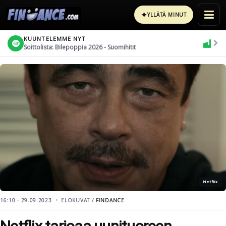
✦
YLLÄTÄ MINUT
KUUNTELEMME NYT
Soittolista: Bilepoppia 2026 - Suomihitit
Netflix
16:10 - 29.09.2023
ELOKUVAT /
FINDANCE