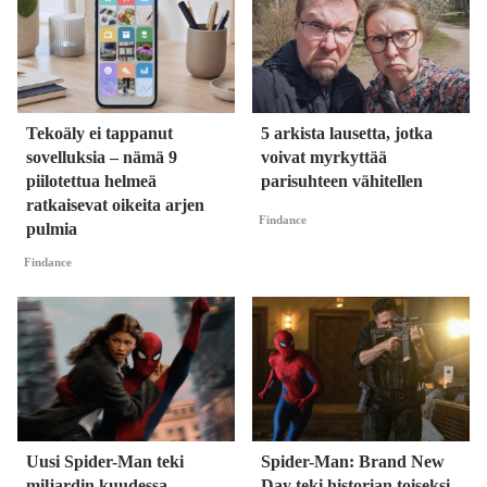
Tekoäly ei tappanut
5 arkista lausetta, jotka
sovelluksia – nämä 9
voivat myrkyttää
piilotettua helmeä
parisuhteen vähitellen
ratkaisevat oikeita arjen
Findance
pulmia
Findance
Uusi Spider-Man teki
Spider-Man: Brand New
miljardin kuudessa
Day teki historian toiseksi