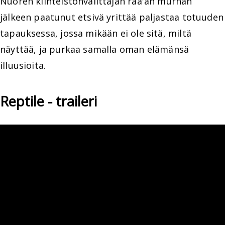
Nuoren kiinteistönvälittäjän raa'an murhan
jälkeen paatunut etsivä yrittää paljastaa totuuden
tapauksessa, jossa mikään ei ole sitä, miltä
näyttää, ja purkaa samalla oman elämänsä
illuusioita.
Reptile - traileri