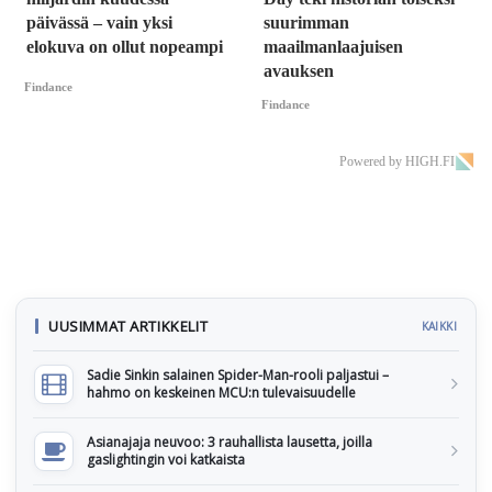
päivässä – vain yksi
suurimman
elokuva on ollut nopeampi
maailmanlaajuisen
avauksen
Findance
Findance
Powered by HIGH.FI
UUSIMMAT ARTIKKELIT
KAIKKI
Sadie Sinkin salainen Spider-Man-rooli paljastui –
hahmo on keskeinen MCU:n tulevaisuudelle
Asianajaja neuvoo: 3 rauhallista lausetta, joilla
gaslightingin voi katkaista