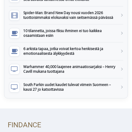
Spider-Man: Brand New Day nousi vuoden 2026
tuottoisimmaksi elokuvaksi vain seitsemässä päivässä
10 tilannetta, joissa fiksu ihminen ei tuo kaikkea
osaamistaan esiin
6 arkista tapaa, jotka voivat kertoa henkisestä ja
emotionaalisesta älykkyydestä
Warhammer 40,000 laajenee animaatiosarjaksi – Henry
Cavill mukana tuottajana
South Parkin uudet kaudet tulevat viimein Suomeen –
kausi 27 jo katsottavissa
FINDANCE