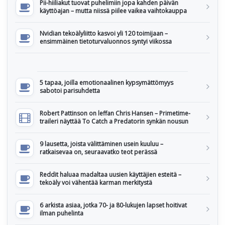
Pii-hiiliakut tuovat puhelimiin jopa kahden päivän
käyttöajan – mutta niissä piilee vaikea vaihtokauppa
Nvidian tekoälyliitto kasvoi yli 120 toimijaan –
ensimmäinen tietoturvaluonnos syntyi viikossa
5 tapaa, joilla emotionaalinen kypsymättömyys
sabotoi parisuhdetta
Robert Pattinson on leffan Chris Hansen – Primetime-
traileri näyttää To Catch a Predatorin synkän nousun
9 lausetta, joista välittäminen usein kuuluu –
ratkaisevaa on, seuraavatko teot perässä
Reddit haluaa madaltaa uusien käyttäjien esteitä –
tekoäly voi vähentää karman merkitystä
6 arkista asiaa, jotka 70- ja 80-lukujen lapset hoitivat
ilman puhelinta