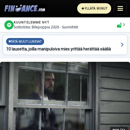
✦
YLLÄTÄ MINUT
KUUNTELEMME NYT
Soittolista: Bilepoppia 2026 - Suomihitit
TÄTÄ MUUT LUKEVAT
10 lausetta, joilla manipuloiva mies yrittää herättää sääliä
Apple TV+