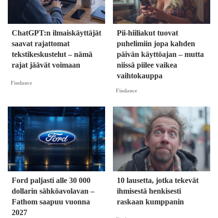
ChatGPT:n ilmaiskäyttäjät
Pii-hiiliakut tuovat
saavat rajattomat
puhelimiin jopa kahden
tekstikeskustelut – nämä
päivän käyttöajan – mutta
rajat jäävät voimaan
niissä piilee vaikea
vaihtokauppa
Findance
Findance
Ford paljasti alle 30 000
10 lausetta, jotka tekevät
dollarin sähköavolavan –
ihmisestä henkisesti
Fathom saapuu vuonna
raskaan kumppanin
2027