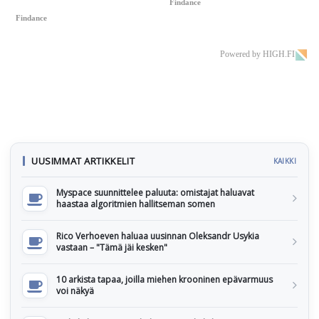
Findance
Findance
Powered by HIGH.FI
UUSIMMAT ARTIKKELIT
KAIKKI
Myspace suunnittelee paluuta: omistajat haluavat
haastaa algoritmien hallitseman somen
Rico Verhoeven haluaa uusinnan Oleksandr Usykia
vastaan – "Tämä jäi kesken"
10 arkista tapaa, joilla miehen krooninen epävarmuus
voi näkyä