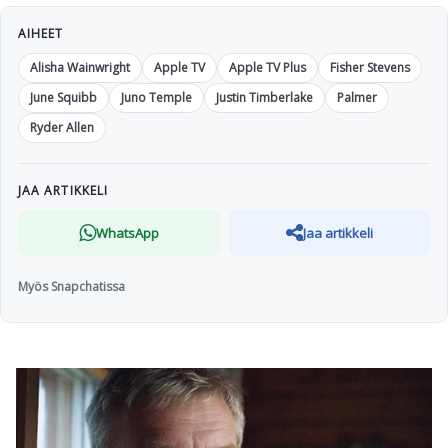
AIHEET
Alisha Wainwright
Apple TV
Apple TV Plus
Fisher Stevens
June Squibb
Juno Temple
Justin Timberlake
Palmer
Ryder Allen
JAA ARTIKKELI
WhatsApp
Jaa artikkeli
Myös Snapchatissa