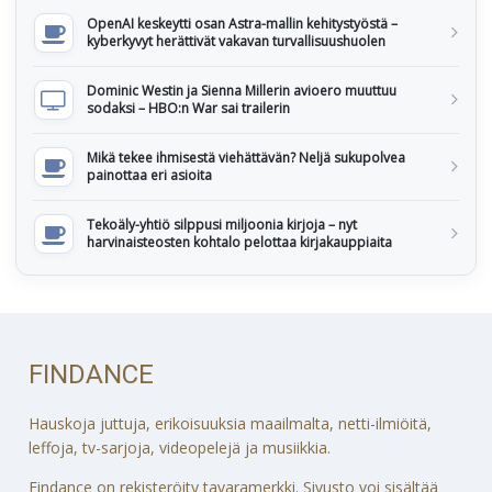
OpenAI keskeytti osan Astra-mallin kehitystyöstä –
kyberkyvyt herättivät vakavan turvallisuushuolen
Dominic Westin ja Sienna Millerin avioero muuttuu
sodaksi – HBO:n War sai trailerin
Mikä tekee ihmisestä viehättävän? Neljä sukupolvea
painottaa eri asioita
Tekoäly-yhtiö silppusi miljoonia kirjoja – nyt
harvinaisteosten kohtalo pelottaa kirjakauppiaita
FINDANCE
Hauskoja juttuja, erikoisuuksia maailmalta, netti-ilmiöitä,
leffoja, tv-sarjoja, videopelejä ja musiikkia.
Findance on rekisteröity tavaramerkki. Sivusto voi sisältää