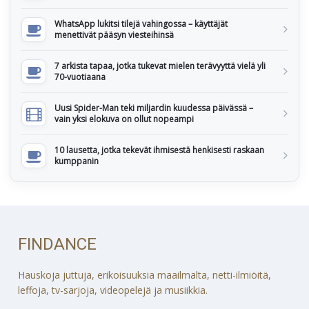
WhatsApp lukitsi tilejä vahingossa – käyttäjät
menettivät pääsyn viesteihinsä
7 arkista tapaa, jotka tukevat mielen terävyyttä vielä yli
70-vuotiaana
Uusi Spider-Man teki miljardin kuudessa päivässä –
vain yksi elokuva on ollut nopeampi
10 lausetta, jotka tekevät ihmisestä henkisesti raskaan
kumppanin
FINDANCE
Hauskoja juttuja, erikoisuuksia maailmalta, netti-ilmiöitä,
leffoja, tv-sarjoja, videopelejä ja musiikkia.