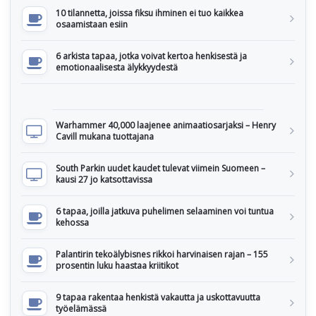
10 tilannetta, joissa fiksu ihminen ei tuo kaikkea
osaamistaan esiin
6 arkista tapaa, jotka voivat kertoa henkisestä ja
emotionaalisesta älykkyydestä
Warhammer 40,000 laajenee animaatiosarjaksi – Henry
Cavill mukana tuottajana
South Parkin uudet kaudet tulevat viimein Suomeen –
kausi 27 jo katsottavissa
6 tapaa, joilla jatkuva puhelimen selaaminen voi tuntua
kehossa
Palantirin tekoälybisnes rikkoi harvinaisen rajan – 155
prosentin luku haastaa kriitikot
9 tapaa rakentaa henkistä vakautta ja uskottavuutta
työelämässä