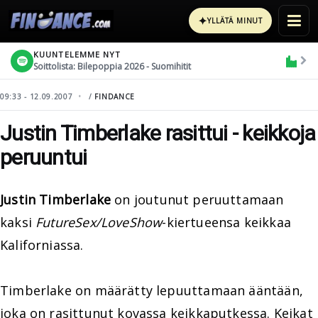
✦
YLLÄTÄ MINUT
KUUNTELEMME NYT
Soittolista: Bilepoppia 2026 - Suomihitit
09:33 - 12.09.2007
/
FINDANCE
Justin Timberlake rasittui - keikkoja
peruuntui
Justin Timberlake
on joutunut peruuttamaan
kaksi
FutureSex/LoveShow
-kiertueensa keikkaa
Kaliforniassa.
Timberlake on määrätty lepuuttamaan ääntään,
joka on rasittunut kovassa keikkaputkessa. Keikat