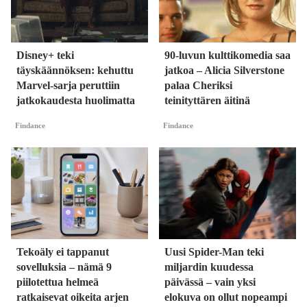
Disney+ teki
90-luvun kulttikomedia saa
täyskäännöksen: kehuttu
jatkoa – Alicia Silverstone
Marvel-sarja peruttiin
palaa Cheriksi
jatkokaudesta huolimatta
teinityttären äitinä
Findance
Findance
Tekoäly ei tappanut
Uusi Spider-Man teki
sovelluksia – nämä 9
miljardin kuudessa
piilotettua helmeä
päivässä – vain yksi
ratkaisevat oikeita arjen
elokuva on ollut nopeampi