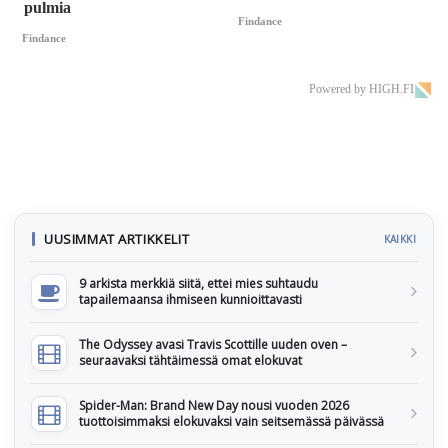
pulmia
Findance
Findance
Powered by HIGH.FI
UUSIMMAT ARTIKKELIT
KAIKKI
9 arkista merkkiä siitä, ettei mies suhtaudu
tapailemaansa ihmiseen kunnioittavasti
The Odyssey avasi Travis Scottille uuden oven –
seuraavaksi tähtäimessä omat elokuvat
Spider-Man: Brand New Day nousi vuoden 2026
tuottoisimmaksi elokuvaksi vain seitsemässä päivässä